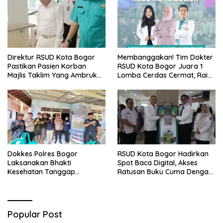
Direktur RSUD Kota Bogor
Membanggakan! Tim Dokter
Pastikan Pasien Korban
RSUD Kota Bogor Juara 1
Majlis Taklim Yang Ambruk
Lomba Cerdas Cermat, Raih
Akan Mendapatkan
Pengakuan di Pentas Medis
Perawatan Maksimal
Se-Bogor
Dokkes Polres Bogor
RSUD Kota Bogor Hadirkan
Laksanakan Bhakti
Spot Baca Digital, Akses
Kesehatan Tanggap
Ratusan Buku Cuma Dengan
Bencana di Rancabungur
Scan QR!
Popular Post