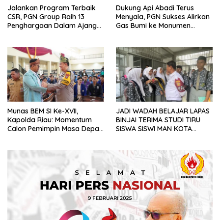
Jalankan Program Terbaik
Dukung Api Abadi Terus
CSR, PGN Group Raih 13
Menyala, PGN Sukses Alirkan
Penghargaan Dalam Ajang
Gas Bumi ke Monumen
Asian Impact Awards 2024 di
Taman Kusuma Bangsa IKN
Malaysia
Munas BEM SI Ke-XVII,
JADI WADAH BELAJAR LAPAS
Kapolda Riau: Momentum
BINJAI TERIMA STUDI TIRU
Calon Pemimpin Masa Depan
SISWA SISWI MAN KOTA
Berdiskusi untuk Bangsa dan
BINJAI
Negara