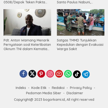
0508/Depok Teken Pakta
Santo Paulus Nabuni,
Integritas TA 2026
Mbamogo, Intan Jaya
Pdt. Anton Wamang Menarik
Satgas TMMD Tunjukkan
Pernyataan soal Keterlibatan
Kepedulian dengan Evakuasi
Oknum TNI dalam Kematian
Warga Sakit
Putrinya di Camp Wini Mp.69
Tembagapura
Indeks
Kode Etik
Redaksi
Privacy Policy
Pedoman Media Siber
Disclaimer
Copyright@ 2023 bogorkami.id, All right reserved