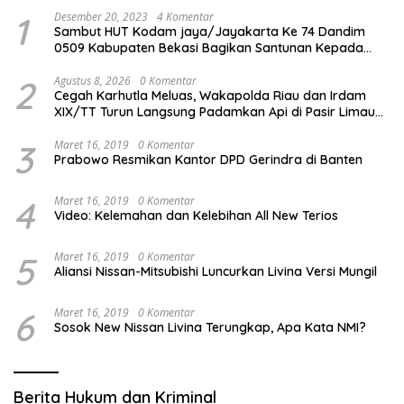
1
Desember 20, 2023
4 Komentar
Sambut HUT Kodam jaya/Jayakarta Ke 74 Dandim
0509 Kabupaten Bekasi Bagikan Santunan Kepada
Ratusan Anak Yatim-Piatu
2
Agustus 8, 2026
0 Komentar
Cegah Karhutla Meluas, Wakapolda Riau dan Irdam
XIX/TT Turun Langsung Padamkan Api di Pasir Limau
Kapas
3
Maret 16, 2019
0 Komentar
Prabowo Resmikan Kantor DPD Gerindra di Banten
4
Maret 16, 2019
0 Komentar
Video: Kelemahan dan Kelebihan All New Terios
5
Maret 16, 2019
0 Komentar
Aliansi Nissan-Mitsubishi Luncurkan Livina Versi Mungil
6
Maret 16, 2019
0 Komentar
Sosok New Nissan Livina Terungkap, Apa Kata NMI?
Berita Hukum dan Kriminal