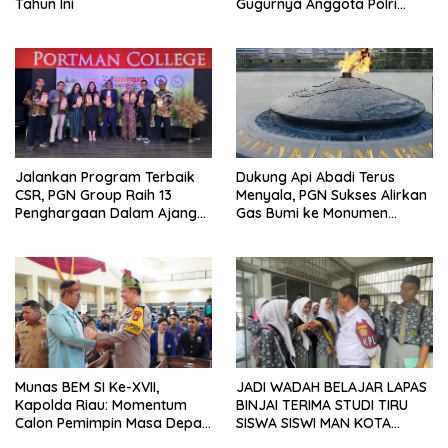
Tahun Ini
Gugurnya Anggota Polri
Tertembak Saat Patroli di
Yalimo
Jalankan Program Terbaik
Dukung Api Abadi Terus
CSR, PGN Group Raih 13
Menyala, PGN Sukses Alirkan
Penghargaan Dalam Ajang
Gas Bumi ke Monumen
Asian Impact Awards 2024 di
Taman Kusuma Bangsa IKN
Malaysia
Munas BEM SI Ke-XVII,
JADI WADAH BELAJAR LAPAS
Kapolda Riau: Momentum
BINJAI TERIMA STUDI TIRU
Calon Pemimpin Masa Depan
SISWA SISWI MAN KOTA
Berdiskusi untuk Bangsa dan
BINJAI