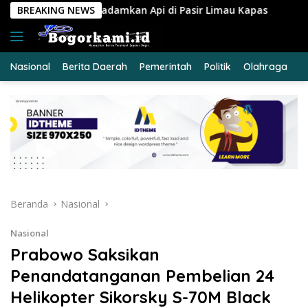
Langsung
n Api di Pasir Limau Kapas
BREAKING NEWS
Ungkap Peredaran Sabu 39
ke
konten
Nasional
Berita Daerah
Pemerintah
Politik
Olahraga
E
Beranda
Nasional
Nasional
Prabowo Saksikan
Penandatanganan Pembelian 24
Helikopter Sikorsky S-70M Black