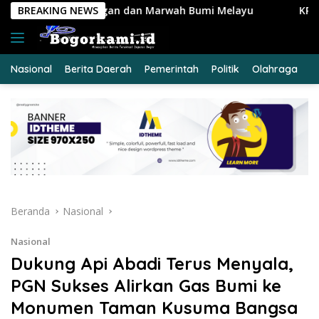
Langsung
 Marwah Bumi Melayu
BREAKING NEWS
KRYD Polres Kuansing Intensifkan
ke
konten
Nasional
Berita Daerah
Pemerintah
Politik
Olahraga
E
Beranda
Nasional
Nasional
Dukung Api Abadi Terus Menyala,
PGN Sukses Alirkan Gas Bumi ke
Monumen Taman Kusuma Bangsa