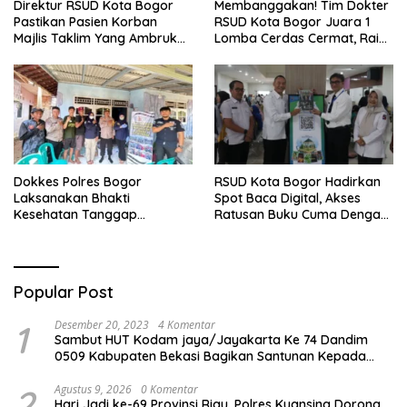
Direktur RSUD Kota Bogor
Membanggakan! Tim Dokter
Pastikan Pasien Korban
RSUD Kota Bogor Juara 1
Majlis Taklim Yang Ambruk
Lomba Cerdas Cermat, Raih
Akan Mendapatkan
Pengakuan di Pentas Medis
Perawatan Maksimal
Se-Bogor
Dokkes Polres Bogor
RSUD Kota Bogor Hadirkan
Laksanakan Bhakti
Spot Baca Digital, Akses
Kesehatan Tanggap
Ratusan Buku Cuma Dengan
Bencana di Rancabungur
Scan QR!
Popular Post
1
Desember 20, 2023
4 Komentar
Sambut HUT Kodam jaya/Jayakarta Ke 74 Dandim
0509 Kabupaten Bekasi Bagikan Santunan Kepada
Ratusan Anak Yatim-Piatu
2
Agustus 9, 2026
0 Komentar
Hari Jadi ke-69 Provinsi Riau, Polres Kuansing Dorong