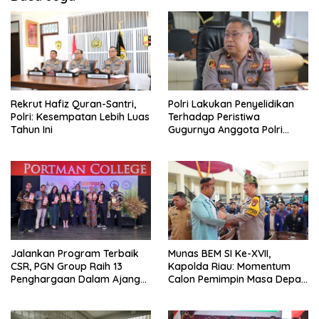
Rekrut Hafiz Quran-Santri,
Polri Lakukan Penyelidikan
Polri: Kesempatan Lebih Luas
Terhadap Peristiwa
Tahun Ini
Gugurnya Anggota Polri
Tertembak Saat Patroli di
Yalimo
Jalankan Program Terbaik
Munas BEM SI Ke-XVII,
CSR, PGN Group Raih 13
Kapolda Riau: Momentum
Penghargaan Dalam Ajang
Calon Pemimpin Masa Depan
Asian Impact Awards 2024 di
Berdiskusi untuk Bangsa dan
Malaysia
Negara