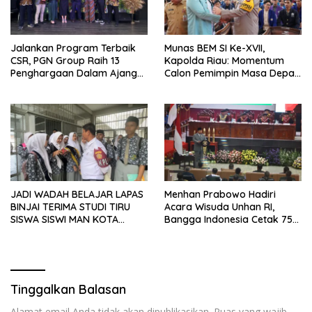
Jalankan Program Terbaik
Munas BEM SI Ke-XVII,
CSR, PGN Group Raih 13
Kapolda Riau: Momentum
Penghargaan Dalam Ajang
Calon Pemimpin Masa Depan
Asian Impact Awards 2024 di
Berdiskusi untuk Bangsa dan
Malaysia
Negara
JADI WADAH BELAJAR LAPAS
Menhan Prabowo Hadiri
BINJAI TERIMA STUDI TIRU
Acara Wisuda Unhan RI,
SISWA SISWI MAN KOTA
Bangga Indonesia Cetak 75
BINJAI
Lulusan Kedokteran Militer
Tinggalkan Balasan
Alamat email Anda tidak akan dipublikasikan.
Ruas yang wajib