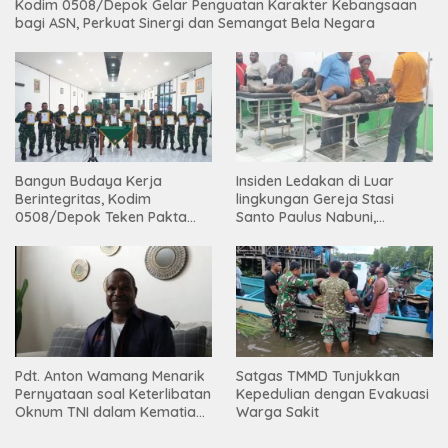
Kodim 0508/Depok Gelar Penguatan Karakter Kebangsaan
bagi ASN, Perkuat Sinergi dan Semangat Bela Negara
Bangun Budaya Kerja
Insiden Ledakan di Luar
Berintegritas, Kodim
lingkungan Gereja Stasi
0508/Depok Teken Pakta
Santo Paulus Nabuni,
Integritas TA 2026
Mbamogo, Intan Jaya
Pdt. Anton Wamang Menarik
Satgas TMMD Tunjukkan
Pernyataan soal Keterlibatan
Kepedulian dengan Evakuasi
Oknum TNI dalam Kematian
Warga Sakit
Putrinya di Camp Wini Mp.69
Tembagapura