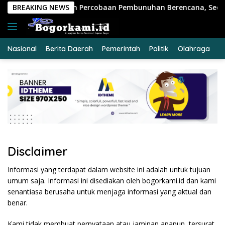
Langsung
p Kasus Dugaan Percobaan Pembunuhan Berencana, Seorang Pri
BREAKING NEWS
ke
konten
Nasional
Berita Daerah
Pemerintah
Politik
Olahraga
E
Disclaimer
Informasi yang terdapat dalam website ini adalah untuk tujuan
umum saja. Informasi ini disediakan oleh bogorkami.id dan kami
senantiasa berusaha untuk menjaga informasi yang aktual dan
benar.
Kami tidak membuat pernyataan atau jaminan apapun, tersurat