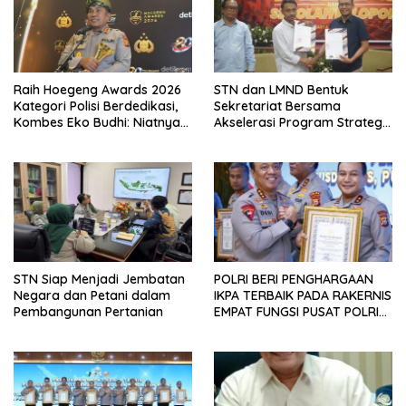
Raih Hoegeng Awards 2026
STN dan LMND Bentuk
Kategori Polisi Berdedikasi,
Sekretariat Bersama
Kombes Eko Budhi: Niatnya
Akselerasi Program Strategis
Menghijaukan Kembali
Nasional, Perkuat Dukungan
Lingkungan
terhadap Agenda Prioritas
Pemerintahan Prabowo–
Gibran
STN Siap Menjadi Jembatan
POLRI BERI PENGHARGAAN
Negara dan Petani dalam
IKPA TERBAIK PADA RAKERNIS
Pembangunan Pertanian
EMPAT FUNGSI PUSAT POLRI
2026