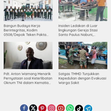
Bangun Budaya Kerja
Insiden Ledakan di Luar
Berintegritas, Kodim
lingkungan Gereja Stasi
0508/Depok Teken Pakta
Santo Paulus Nabuni,
Integritas TA 2026
Mbamogo, Intan Jaya
Pdt. Anton Wamang Menarik
Satgas TMMD Tunjukkan
Pernyataan soal Keterlibatan
Kepedulian dengan Evakuasi
Oknum TNI dalam Kematian
Warga Sakit
Putrinya di Camp Wini Mp.69
Tembagapura