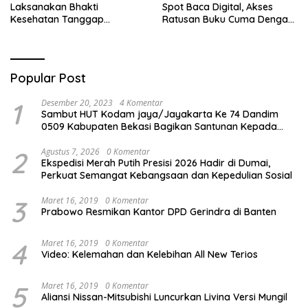
Laksanakan Bhakti
Spot Baca Digital, Akses
Kesehatan Tanggap
Ratusan Buku Cuma Dengan
Bencana di Rancabungur
Scan QR!
Popular Post
1
Desember 20, 2023
4 Komentar
Sambut HUT Kodam jaya/Jayakarta Ke 74 Dandim
0509 Kabupaten Bekasi Bagikan Santunan Kepada
Ratusan Anak Yatim-Piatu
2
Agustus 7, 2026
0 Komentar
Ekspedisi Merah Putih Presisi 2026 Hadir di Dumai,
Perkuat Semangat Kebangsaan dan Kepedulian Sosial
3
Maret 16, 2019
0 Komentar
Prabowo Resmikan Kantor DPD Gerindra di Banten
4
Maret 16, 2019
0 Komentar
Video: Kelemahan dan Kelebihan All New Terios
5
Maret 16, 2019
0 Komentar
Aliansi Nissan-Mitsubishi Luncurkan Livina Versi Mungil