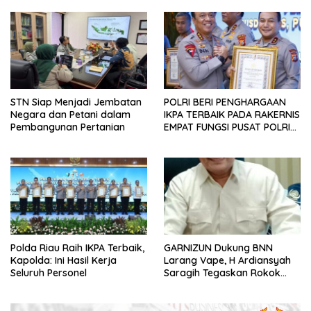
Lingkungan
terhadap Agenda Prioritas
Pemerintahan Prabowo–
Gibran
STN Siap Menjadi Jembatan
POLRI BERI PENGHARGAAN
Negara dan Petani dalam
IKPA TERBAIK PADA RAKERNIS
Pembangunan Pertanian
EMPAT FUNGSI PUSAT POLRI
2026
Polda Riau Raih IKPA Terbaik,
GARNIZUN Dukung BNN
Kapolda: Ini Hasil Kerja
Larang Vape, H Ardiansyah
Seluruh Personel
Saragih Tegaskan Rokok
Elektrik Kini Jadi Modus Baru
Peredaran Narkotika