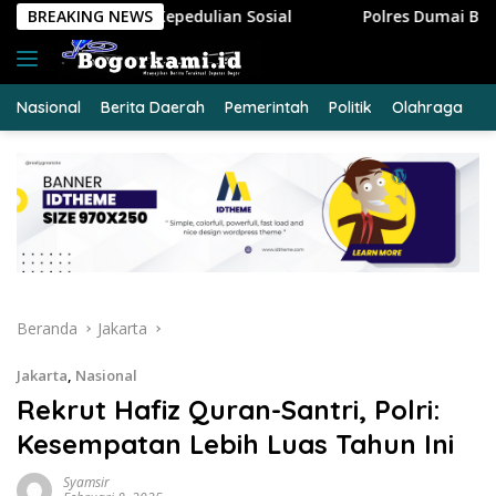
Langsung
osial
BREAKING NEWS
Polres Dumai Bersama Polda Riau Evakuasi Lansia
ke
konten
Nasional
Berita Daerah
Pemerintah
Politik
Olahraga
E
Beranda
Jakarta
Jakarta
,
Nasional
Rekrut Hafiz Quran-Santri, Polri:
Kesempatan Lebih Luas Tahun Ini
Syamsir