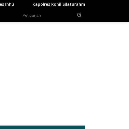
 Silaturahmi ke Pemda, Kodim dan Kejari, Perkuat Sinergitas dan
tutup