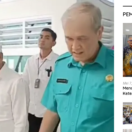
PE
Mei 7
Men
Kete