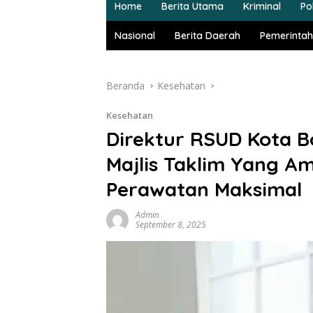
Home
Berita Utama
Kriminal
Pol
Nasional
Berita Daerah
Pemerintah
Beranda
Kesehatan
Kesehatan
Direktur RSUD Kota B
Majlis Taklim Yang 
Perawatan Maksimal
Admin
September 8, 2025