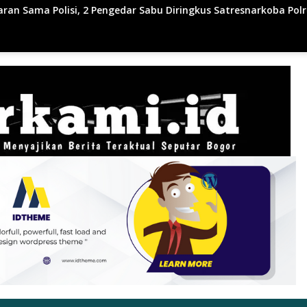
abu Diringkus Satresnarkoba Polres Inhu
Kapolres Rohil