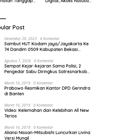
ehatan Tanggap
Digital, Akses Ratusan
ana di
Buku Cuma Dengan
cabungur
Scan QR!
ular Post
Desember 20, 2023
4 Komentar
Sambut HUT Kodam jaya/Jayakarta Ke
74 Dandim 0509 Kabupaten Bekasi
Bagikan Santunan Kepada Ratusan Anak
Yatim-Piatu
Agustus 7, 2026
0 Komentar
Sempat Kejar-kejaran Sama Polisi, 2
Pengedar Sabu Diringkus Satresnarkoba
Polres Inhu
Maret 16, 2019
0 Komentar
Prabowo Resmikan Kantor DPD Gerindra
di Banten
Maret 16, 2019
0 Komentar
Video: Kelemahan dan Kelebihan All New
Terios
Maret 16, 2019
0 Komentar
Aliansi Nissan-Mitsubishi Luncurkan Livina
Versi Mungil