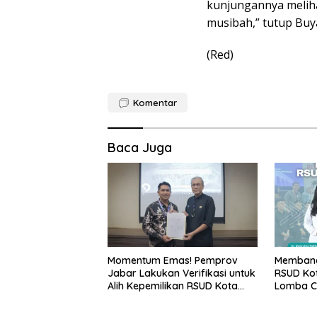
kunjungannya meliha
musibah,” tutup Buy
(Red)
Komentar
Baca Juga
Momentum Emas! Pemprov
Membang
Jabar Lakukan Verifikasi untuk
RSUD Kot
Alih Kepemilikan RSUD Kota
Lomba C
Bogor
Pengakua
Bogor