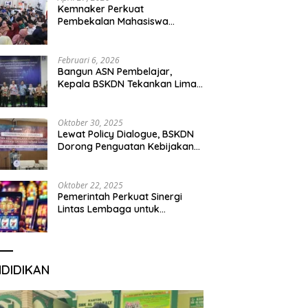
Kemnaker Perkuat
Pembekalan Mahasiswa
Hadapi Green Jobs dan Dunia
Kerja Digital
Februari 6, 2026
Bangun ASN Pembelajar,
Kepala BSKDN Tekankan Lima
Disiplin Learning Organization
Oktober 30, 2025
Lewat Policy Dialogue, BSKDN
Dorong Penguatan Kebijakan
Publik yang Inklusif
Oktober 22, 2025
Pemerintah Perkuat Sinergi
Lintas Lembaga untuk
Berantas Judi Daring Demi
Lindungi Generasi Muda
NDIDIKAN