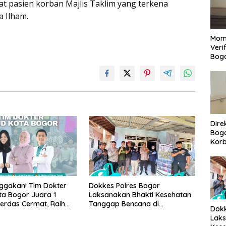
t pasien korban Majlis Taklim yang terkena
a Ilham.
Mom
Veri
Bog
Dire
Bogo
Korb
Yan
Men
Per
gakan! Tim Dokter
Dokkes Polres Bogor
a Bogor Juara 1
Laksanakan Bhakti Kesehatan
erdas Cermat, Raih
Tanggap Bencana di
Dokk
n di Pentas Medis Se-
Rancabungur
Laks