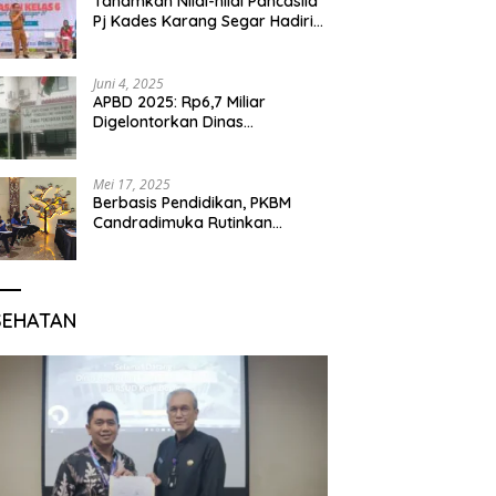
Tanamkan Nilai-nilai Pancasila
Pj Kades Karang Segar Hadiri
Kegiatan Gelar Karya P5 dan
Perpisahan Siswa Kelas 6 SDN
01 Karang Segar
Juni 4, 2025
APBD 2025: Rp6,7 Miliar
Digelontorkan Dinas
Pendidikan Bogor untuk
Internet Sekolah
Mei 17, 2025
Berbasis Pendidikan, PKBM
Candradimuka Rutinkan
Program Belajar untuk Warga
Binaan Rutan Bangil
SEHATAN