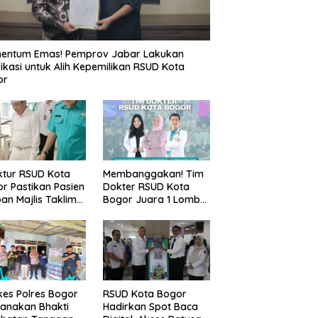
entum Emas! Pemprov Jabar Lakukan
fikasi untuk Alih Kepemilikan RSUD Kota
or
ktur RSUD Kota
Membanggakan! Tim
r Pastikan Pasien
Dokter RSUD Kota
an Majlis Taklim
Bogor Juara 1 Lomba
g Ambruk Akan
Cerdas Cermat, Raih
dapatkan
Pengakuan di Pentas
awatan Maksimal
Medis Se-Bogor
es Polres Bogor
RSUD Kota Bogor
anakan Bhakti
Hadirkan Spot Baca