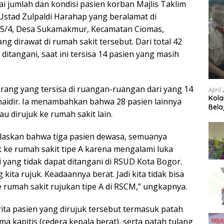
jumlah dan kondisi pasien korban Majlis Taklim
Ustad Zulpaldi Harahap yang beralamat di
5/4, Desa Sukamakmur, Kecamatan Ciomas,
g dirawat di rumah sakit tersebut. Dari total 42
ditangani, saat ini tersisa 14 pasien yang masih
arang yang tersisa di ruangan-ruangan dari yang 14
April
Kola
 Chaidir. Ia menambahkan bahwa 28 pasien lainnya
Bela
au dirujuk ke rumah sakit lain.
elaskan bahwa tiga pasien dewasa, semuanya
k ke rumah sakit tipe A karena mengalami luka
 yang tidak dapat ditangani di RSUD Kota Bogor.
 kita rujuk. Keadaannya berat. Jadi kita tidak bisa
 rumah sakit rujukan tipe A di RSCM,” ungkapnya.
ita pasien yang dirujuk tersebut termasuk patah
ma kapitis (cedera kepala berat), serta patah tulang