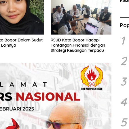
Kes
Benc
Ran
Pop
1
ta Bogor Dalam Sudut
RSUD Kota Bogor Hadapi
 Lainnya
Tantangan Finansial dengan
Strategi Keuangan Terpadu
2
3
4
5