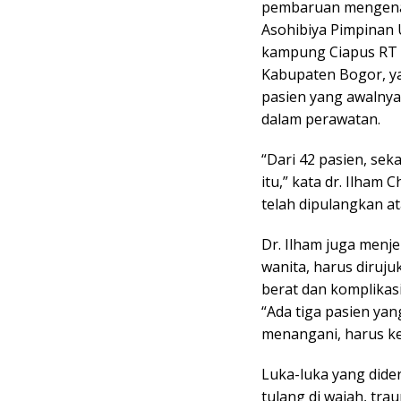
pembaruan mengenai 
Asohibiya Pimpinan 
kampung Ciapus RT 
Kabupaten Bogor, yan
pasien yang awalnya 
dalam perawatan.
“Dari 42 pasien, sek
itu,” kata dr. Ilham
telah dipulangkan at
Dr. Ilham juga menj
wanita, harus diruju
berat dan komplikasi
“Ada tiga pasien yang
menangani, harus ke
Luka-luka yang dider
tulang di wajah, trau