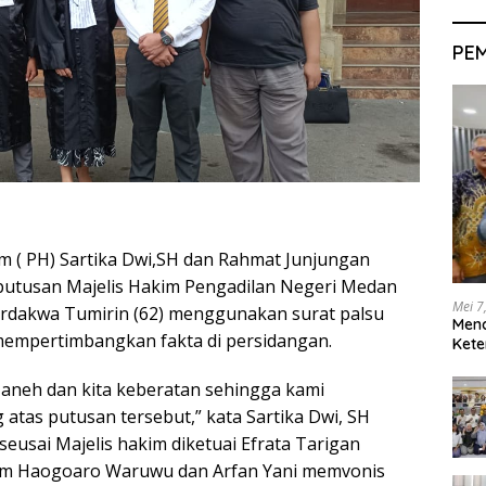
PE
 ( PH) Sartika Dwi,SH dan Rahmat Junjungan
i putusan Majelis Hakim Pengadilan Negeri Medan
Mei 7
dakwa Tumirin (62) menggunakan surat palsu
Men
mempertimbangkan fakta di persidangan.
Kete
t aneh dan kita keberatan sehingga kami
atas putusan tersebut,” kata Sartika Dwi, SH
eusai Majelis hakim diketuai Efrata Tarigan
m Haogoaro Waruwu dan Arfan Yani memvonis