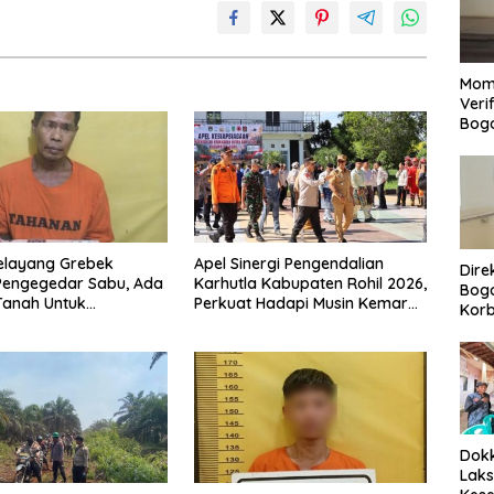
Mom
Veri
Bog
elayang Grebek
Apel Sinergi Pengendalian
Dire
Pengegedar Sabu, Ada
Karhutla Kabupaten Rohil 2026,
Bogo
Tanah Untuk
Perkuat Hadapi Musin Kemarau
Korb
an Barang Bukti
dan El Nino
Yan
Men
Per
Dokk
Laks