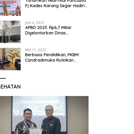
Tanamkan Nilai-nilai Pancasila
Pj Kades Karang Segar Hadiri
Kegiatan Gelar Karya P5 dan
Perpisahan Siswa Kelas 6 SDN
01 Karang Segar
Juni 4, 2025
APBD 2025: Rp6,7 Miliar
Digelontorkan Dinas
Pendidikan Bogor untuk
Internet Sekolah
Mei 17, 2025
Berbasis Pendidikan, PKBM
Candradimuka Rutinkan
Program Belajar untuk Warga
Binaan Rutan Bangil
SEHATAN