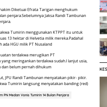
 hakim Diketuai Efrata Tarigan menghukum
ulan penjara.Sebelumnya Jaksa Randi Tambunan
njara.
dakwa Tumirin menggunakan KTPPT itu untuk
as 13 hektar di Helvetia milik mereka.Padahal
ah ada HGU milik PT Nusaland
uatan terdakwa merugikan PT
yang meringankan terdakwa sudah.l lanjut usia,
n dan belum pernah dihukum
KE
ut, JPU Randi Tambunan menyatakan pikir- pikir.
kwa Tumirin langsung menyatakan banding (red)
m PN Medan Vonis Tumirin 14 Bulan Penjara