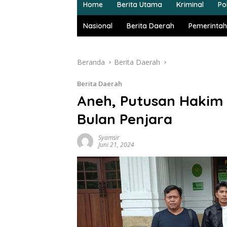
Home
Berita Utama
Kriminal
Pol
Nasional
Berita Daerah
Pemerintah
Beranda
Berita Daerah
Berita Daerah
Aneh, Putusan Hakim 
Bulan Penjara
Syamsir
Juni 21, 2024