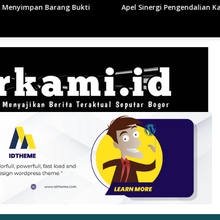
Apel Sinergi Pengendalian Karhutla Kabupaten Rohil 20