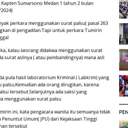
n Kapten Sumarsono Medan 1 tahun 2 bulan
/2024)
nyak perkara menggunakan surat palsu( pasal 263
ngkan di pengadilan.Tapi untuk perkara Tumirin
ggal
tika, kalau seorang didakwa menggunakan surat
a surat aslinya ( atau pembandingnya) mana asli
da pula hasil laboratorium Kriminal ( Labkrim) yang
u palsu.Kemudian ada orang dirugikan, karena
lsu tersebut.Selanjutnya ada saksi yang
a menggunakan surat palsu
mirin ini, kata pengacara wanita itu semuanya tidak
PE
sa Penuntut Umum( JPU) dari Kejaksaan Tinggi
an tersebut