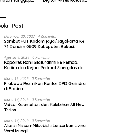
ehatan Tanggap
Digital, Akses Ratusan
ana di
Buku Cuma Dengan
cabungur
Scan QR!
ular Post
Desember 20, 2023
4 Komentar
Sambut HUT Kodam jaya/Jayakarta Ke
74 Dandim 0509 Kabupaten Bekasi
Bagikan Santunan Kepada Ratusan Anak
Yatim-Piatu
Agustus 6, 2026
0 Komentar
Kapolres Rohil Silaturahmi ke Pemda,
Kodim dan Kejari, Perkuat Sinergitas dan
Soliditas Antarinstansi
Maret 16, 2019
0 Komentar
Prabowo Resmikan Kantor DPD Gerindra
di Banten
Maret 16, 2019
0 Komentar
Video: Kelemahan dan Kelebihan All New
Terios
Maret 16, 2019
0 Komentar
Aliansi Nissan-Mitsubishi Luncurkan Livina
Versi Mungil