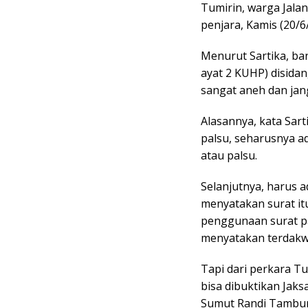
Tumirin, warga Jala
penjara, Kamis (20/6
Menurut Sartika, ba
ayat 2 KUHP) disida
sangat aneh dan jan
Alasannya, kata Sar
palsu, seharusnya ad
atau palsu.
Selanjutnya, harus a
menyatakan surat it
penggunaan surat pa
menyatakan terdakw
Tapi dari perkara Tu
bisa dibuktikan Jak
Sumut Randi Tambun