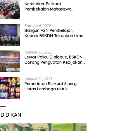
Kemnaker Perkuat
Pembekalan Mahasiswa
Hadapi Green Jobs dan Dunia
Kerja Digital
Februari 6, 2026
Bangun ASN Pembelajar,
Kepala BSKDN Tekankan Lima
Disiplin Learning Organization
Oktober 30, 2025
Lewat Policy Dialogue, BSKDN
Dorong Penguatan Kebijakan
Publik yang Inklusif
Oktober 22, 2025
Pemerintah Perkuat Sinergi
Lintas Lembaga untuk
Berantas Judi Daring Demi
Lindungi Generasi Muda
NDIDIKAN