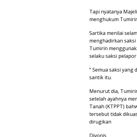
Tapi nyatanya Majel
menghukum Tumirin 
Sartika menilai sel
menghadirkan saksi
Tumirin menggunaka
selaku saksi pelapor 
” Semua saksi yang d
santik itu.
Menurut dia, Tumir
setelah ayahnya me
Tanah (KTPPT) bahwa
tersebut tidak diku
dirugikan
Divonis