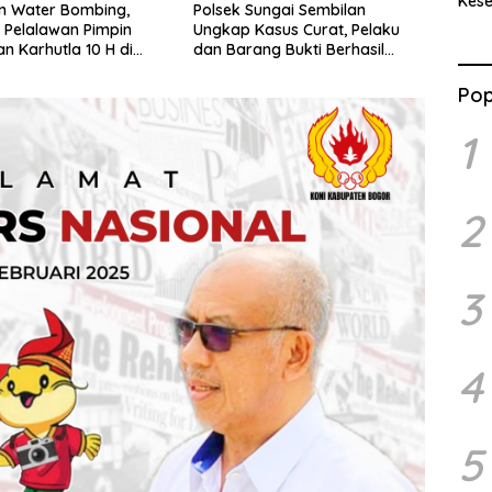
Kes
n Water Bombing,
Polsek Sungai Sembilan
Benc
 Pelalawan Pimpin
Ungkap Kasus Curat, Pelaku
Ran
 Karhutla 10 H di
dan Barang Bukti Berhasil
an
Diamankan
Pop
1
2
3
4
5