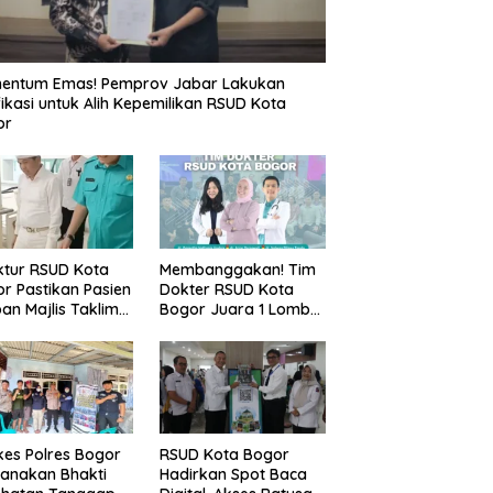
entum Emas! Pemprov Jabar Lakukan
fikasi untuk Alih Kepemilikan RSUD Kota
or
ktur RSUD Kota
Membanggakan! Tim
r Pastikan Pasien
Dokter RSUD Kota
an Majlis Taklim
Bogor Juara 1 Lomba
g Ambruk Akan
Cerdas Cermat, Raih
dapatkan
Pengakuan di Pentas
awatan Maksimal
Medis Se-Bogor
es Polres Bogor
RSUD Kota Bogor
anakan Bhakti
Hadirkan Spot Baca