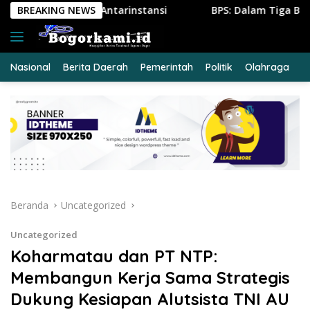
Langsung
stansi
BREAKING NEWS
BPS: Dalam Tiga Bulan, Lebih dari Setengah Juta
ke
konten
Nasional
Berita Daerah
Pemerintah
Politik
Olahraga
E
Beranda
Uncategorized
Uncategorized
Koharmatau dan PT NTP:
Membangun Kerja Sama Strategis
Dukung Kesiapan Alutsista TNI AU