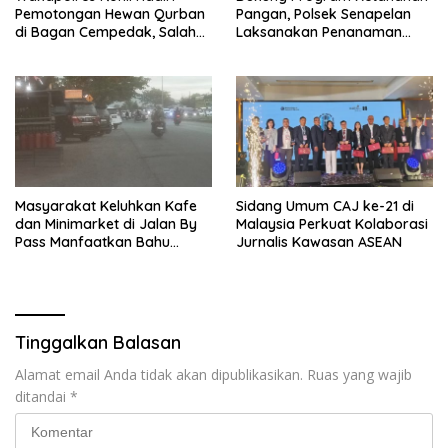
Pemotongan Hewan Qurban
Pangan, Polsek Senapelan
di Bagan Cempedak, Salah
Laksanakan Penanaman
Satunya Sumbangan
Jagung Pipil
Kapolda Riau
Masyarakat Keluhkan Kafe
Sidang Umum CAJ ke-21 di
dan Minimarket di Jalan By
Malaysia Perkuat Kolaborasi
Pass Manfaatkan Bahu
Jurnalis Kawasan ASEAN
Jalan, Izin AMDAL Lalin
Dipertanyaka..,
Tinggalkan Balasan
Alamat email Anda tidak akan dipublikasikan.
Ruas yang wajib
ditandai
*