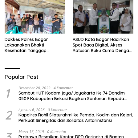
Perawatan Maksimal
Se-Bogor
Dokkes Polres Bogor
RSUD Kota Bogor Hadirkan
Laksanakan Bhakti
Spot Baca Digital, Akses
Kesehatan Tanggap
Ratusan Buku Cuma Dengan
Bencana di Rancabungur
Scan QR!
Popular Post
1
Desember 20, 2023
4 Komentar
Sambut HUT Kodam jaya/Jayakarta Ke 74 Dandim
0509 Kabupaten Bekasi Bagikan Santunan Kepada
Ratusan Anak Yatim-Piatu
2
Agustus 6, 2026
0 Komentar
Kapolres Rohil Silaturahmi ke Pemda, Kodim dan Kejari,
Perkuat Sinergitas dan Soliditas Antarinstansi
3
Maret 16, 2019
0 Komentar
Prabowo Resmikan Kantor DPD Gerindra di Banten