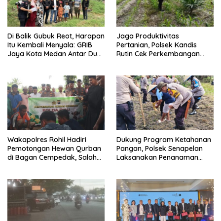
Di Balik Gubuk Reot, Harapan
Jaga Produktivitas
Itu Kembali Menyala: GRIB
Pertanian, Polsek Kandis
Jaya Kota Medan Antar Dua
Rutin Cek Perkembangan
Anak Kembali Bersekolah
Jagung Pipil
Wakapolres Rohil Hadiri
Dukung Program Ketahanan
Pemotongan Hewan Qurban
Pangan, Polsek Senapelan
di Bagan Cempedak, Salah
Laksanakan Penanaman
Satunya Sumbangan
Jagung Pipil
Kapolda Riau