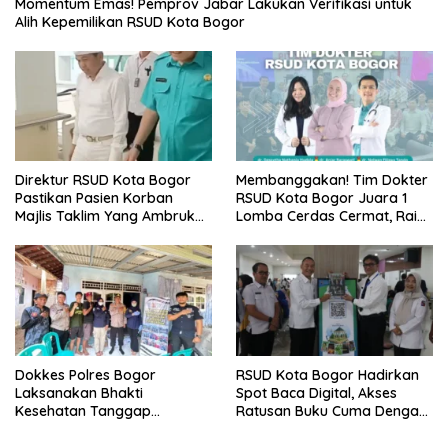
Momentum Emas! Pemprov Jabar Lakukan Verifikasi untuk
Alih Kepemilikan RSUD Kota Bogor
Direktur RSUD Kota Bogor
Membanggakan! Tim Dokter
Pastikan Pasien Korban
RSUD Kota Bogor Juara 1
Majlis Taklim Yang Ambruk
Lomba Cerdas Cermat, Raih
Akan Mendapatkan
Pengakuan di Pentas Medis
Perawatan Maksimal
Se-Bogor
Dokkes Polres Bogor
RSUD Kota Bogor Hadirkan
Laksanakan Bhakti
Spot Baca Digital, Akses
Kesehatan Tanggap
Ratusan Buku Cuma Dengan
Bencana di Rancabungur
Scan QR!