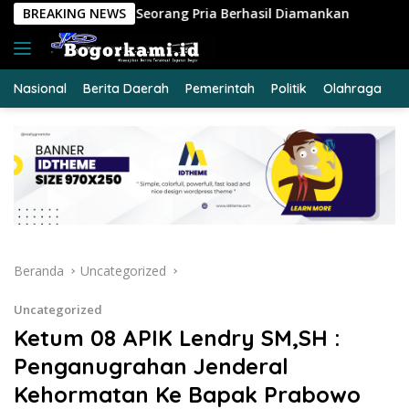
Langsung
Seorang Pria Berhasil Diamankan
BREAKING NEWS
Polres Siak Ungkap 
ke
konten
Nasional
Berita Daerah
Pemerintah
Politik
Olahraga
E
Beranda
Uncategorized
Uncategorized
Ketum 08 APIK Lendry SM,SH :
Penganugrahan Jenderal
Kehormatan Ke Bapak Prabowo