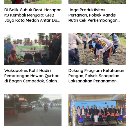
Di Balik Gubuk Reot, Harapan
Jaga Produktivitas
Itu Kembali Menyala: GRIB
Pertanian, Polsek Kandis
Jaya Kota Medan Antar Dua
Rutin Cek Perkembangan
Anak Kembali Bersekolah
Jagung Pipil
Wakapolres Rohil Hadiri
Dukung Program Ketahanan
Pemotongan Hewan Qurban
Pangan, Polsek Senapelan
di Bagan Cempedak, Salah
Laksanakan Penanaman
Satunya Sumbangan
Jagung Pipil
Kapolda Riau