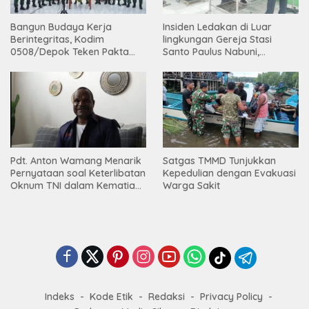
Bangun Budaya Kerja
Insiden Ledakan di Luar
Berintegritas, Kodim
lingkungan Gereja Stasi
0508/Depok Teken Pakta
Santo Paulus Nabuni,
Integritas TA 2026
Mbamogo, Intan Jaya
Pdt. Anton Wamang Menarik
Satgas TMMD Tunjukkan
Pernyataan soal Keterlibatan
Kepedulian dengan Evakuasi
Oknum TNI dalam Kematian
Warga Sakit
Putrinya di Camp Wini Mp.69
Tembagapura
Indeks
Kode Etik
Redaksi
Privacy Policy