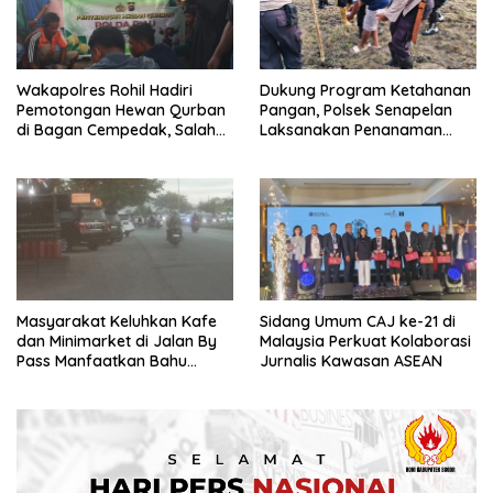
Wakapolres Rohil Hadiri
Dukung Program Ketahanan
Pemotongan Hewan Qurban
Pangan, Polsek Senapelan
di Bagan Cempedak, Salah
Laksanakan Penanaman
Satunya Sumbangan
Jagung Pipil
Kapolda Riau
Masyarakat Keluhkan Kafe
Sidang Umum CAJ ke-21 di
dan Minimarket di Jalan By
Malaysia Perkuat Kolaborasi
Pass Manfaatkan Bahu
Jurnalis Kawasan ASEAN
Jalan, Izin AMDAL Lalin
Dipertanyaka..,