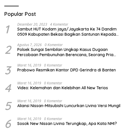
Popular Post
1
Desember 20, 2023
4 Komentar
Sambut HUT Kodam jaya/Jayakarta Ke 74 Dandim
0509 Kabupaten Bekasi Bagikan Santunan Kepada
Ratusan Anak Yatim-Piatu
2
Agustus 7, 2026
0 Komentar
Polsek Sungai Sembilan Ungkap Kasus Dugaan
Percobaan Pembunuhan Berencana, Seorang Pria
Berhasil Diamankan
3
Maret 16, 2019
0 Komentar
Prabowo Resmikan Kantor DPD Gerindra di Banten
4
Maret 16, 2019
0 Komentar
Video: Kelemahan dan Kelebihan All New Terios
5
Maret 16, 2019
0 Komentar
Aliansi Nissan-Mitsubishi Luncurkan Livina Versi Mungil
6
Maret 16, 2019
0 Komentar
Sosok New Nissan Livina Terungkap, Apa Kata NMI?