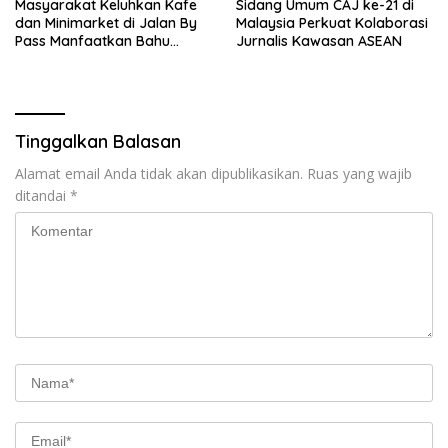
Masyarakat Keluhkan Kafe
Sidang Umum CAJ ke-21 di
dan Minimarket di Jalan By
Malaysia Perkuat Kolaborasi
Pass Manfaatkan Bahu
Jurnalis Kawasan ASEAN
Jalan, Izin AMDAL Lalin
Dipertanyaka..,
Tinggalkan Balasan
Alamat email Anda tidak akan dipublikasikan.
Ruas yang wajib
ditandai
*