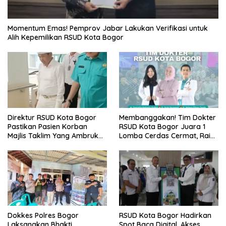
Momentum Emas! Pemprov Jabar Lakukan Verifikasi untuk
Alih Kepemilikan RSUD Kota Bogor
Direktur RSUD Kota Bogor
Membanggakan! Tim Dokter
Pastikan Pasien Korban
RSUD Kota Bogor Juara 1
Majlis Taklim Yang Ambruk
Lomba Cerdas Cermat, Raih
Akan Mendapatkan
Pengakuan di Pentas Medis
Perawatan Maksimal
Se-Bogor
Dokkes Polres Bogor
RSUD Kota Bogor Hadirkan
Laksanakan Bhakti
Spot Baca Digital, Akses