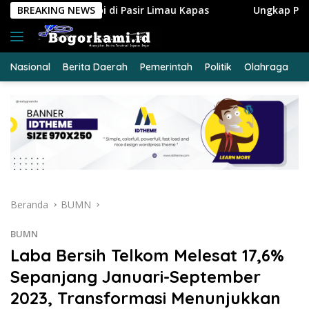
Langsung
ir Limau Kapas
BREAKING NEWS
Ungkap Peredaran Sabu 39,84 Gram, Sa
ke
konten
Nasional
Berita Daerah
Pemerintah
Politik
Olahraga
E
Beranda
BUMN
BUMN
Laba Bersih Telkom Melesat 17,6%
Sepanjang Januari-September
2023, Transformasi Menunjukkan