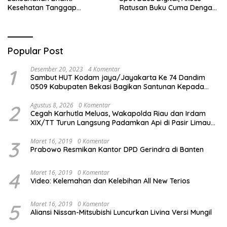
Kesehatan Tanggap
Ratusan Buku Cuma Dengan
Bencana di Rancabungur
Scan QR!
Popular Post
1
Desember 20, 2023
4 Komentar
Sambut HUT Kodam jaya/Jayakarta Ke 74 Dandim
0509 Kabupaten Bekasi Bagikan Santunan Kepada
Ratusan Anak Yatim-Piatu
2
Agustus 8, 2026
0 Komentar
Cegah Karhutla Meluas, Wakapolda Riau dan Irdam
XIX/TT Turun Langsung Padamkan Api di Pasir Limau
Kapas
3
Maret 16, 2019
0 Komentar
Prabowo Resmikan Kantor DPD Gerindra di Banten
4
Maret 16, 2019
0 Komentar
Video: Kelemahan dan Kelebihan All New Terios
5
Maret 16, 2019
0 Komentar
Aliansi Nissan-Mitsubishi Luncurkan Livina Versi Mungil