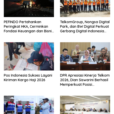
PEFINDO Pertahankan
TelkomGroup, Nongsa Digital
Peringkat HKA, Cerminkan
Park, dan BW Digital Perkuat
Fondasi Keuangan dan Bisnis
Gerbang Digital Indonesia
Yang Solid
Melalui Sistem Kabel Laut
NCC
Pos Indonesia Sukses Layani
DPR Apresiasi Kinerja Telkom
Kiriman Kargo Haji 2026
2026, Dian Siswarini Berhasil
Memperkuat Posisi
Perusahaan Menghadapi
Transformasi Industri Digital