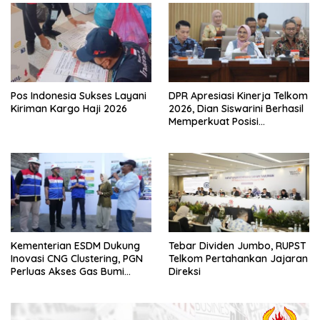
Pos Indonesia Sukses Layani
DPR Apresiasi Kinerja Telkom
Kiriman Kargo Haji 2026
2026, Dian Siswarini Berhasil
Memperkuat Posisi
Perusahaan Menghadapi
Transformasi Industri Digital
Kementerian ESDM Dukung
Tebar Dividen Jumbo, RUPST
Inovasi CNG Clustering, PGN
Telkom Pertahankan Jajaran
Perluas Akses Gas Bumi
Direksi
Untuk Rumah Tangga di
Yogyakarta