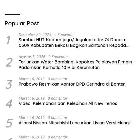
Bencana di Rancabungur
Scan QR!
Popular Post
1
Desember 20, 2023
4 Komentar
Sambut HUT Kodam jaya/Jayakarta Ke 74 Dandim
0509 Kabupaten Bekasi Bagikan Santunan Kepada
Ratusan Anak Yatim-Piatu
2
Agustus 5, 2026
0 Komentar
Terjunkan Water Bombing, Kapolres Pelalawan Pimpin
Padamkan Karhutla 10 H di Kerumutan
3
Maret 16, 2019
0 Komentar
Prabowo Resmikan Kantor DPD Gerindra di Banten
4
Maret 16, 2019
0 Komentar
Video: Kelemahan dan Kelebihan All New Terios
5
Maret 16, 2019
0 Komentar
Aliansi Nissan-Mitsubishi Luncurkan Livina Versi Mungil
Maret 16, 2019
0 Komentar