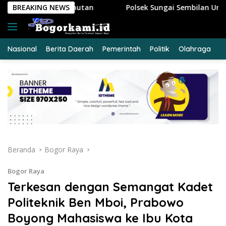
Langsung
BREAKING NEWS
Polsek Sungai Sembilan Ungkap Kasus Curat, Pelaku dan
ke
konten
Nasional
Berita Daerah
Pemerintah
Politik
Olahraga
E
Beranda
Bogor Raya
Bogor Raya
Terkesan dengan Semangat Kadet
Politeknik Ben Mboi, Prabowo
Boyong Mahasiswa ke Ibu Kota