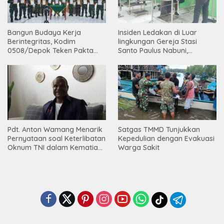
Bangun Budaya Kerja
Insiden Ledakan di Luar
Berintegritas, Kodim
lingkungan Gereja Stasi
0508/Depok Teken Pakta
Santo Paulus Nabuni,
Integritas TA 2026
Mbamogo, Intan Jaya
Pdt. Anton Wamang Menarik
Satgas TMMD Tunjukkan
Pernyataan soal Keterlibatan
Kepedulian dengan Evakuasi
Oknum TNI dalam Kematian
Warga Sakit
Putrinya di Camp Wini Mp.69
Tembagapura