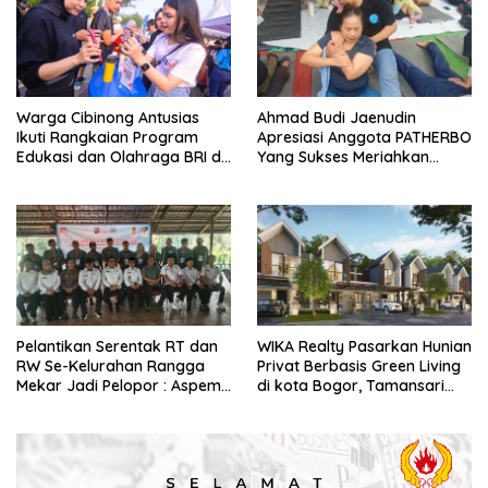
Warga Cibinong Antusias
Ahmad Budi Jaenudin
Ikuti Rangkaian Program
Apresiasi Anggota PATHERBO
Edukasi dan Olahraga BRI di
Yang Sukses Meriahkan
CFD
Pagerawi 3
Pelantikan Serentak RT dan
WIKA Realty Pasarkan Hunian
RW Se-Kelurahan Rangga
Privat Berbasis Green Living
Mekar Jadi Pelopor : Aspem
di kota Bogor, Tamansari
kesra Kota Bogor, Kami
Cyber Residence Hadir
Sangat Bangga
Menjawab Kebutuhan Hunian
Masyarakat