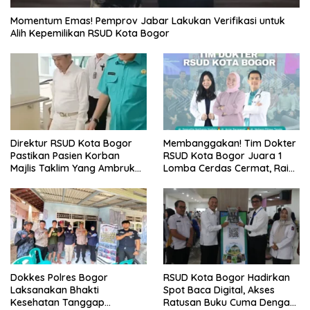
Momentum Emas! Pemprov Jabar Lakukan Verifikasi untuk
Alih Kepemilikan RSUD Kota Bogor
Direktur RSUD Kota Bogor
Membanggakan! Tim Dokter
Pastikan Pasien Korban
RSUD Kota Bogor Juara 1
Majlis Taklim Yang Ambruk
Lomba Cerdas Cermat, Raih
Akan Mendapatkan
Pengakuan di Pentas Medis
Perawatan Maksimal
Se-Bogor
Dokkes Polres Bogor
RSUD Kota Bogor Hadirkan
Laksanakan Bhakti
Spot Baca Digital, Akses
Kesehatan Tanggap
Ratusan Buku Cuma Dengan