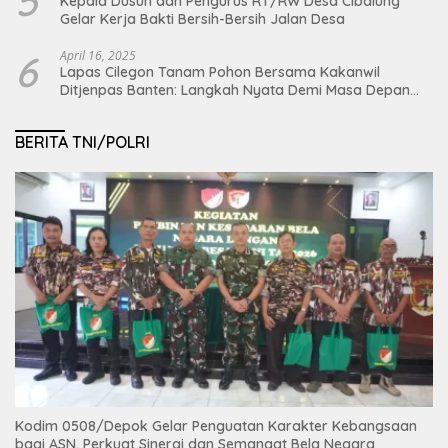
5
Kepala Dusun dan Pengurus RT/RW Desa Cibalung
Gelar Kerja Bakti Bersih-Bersih Jalan Desa
6
April 16, 2025
Lapas Cilegon Tanam Pohon Bersama Kakanwil
Ditjenpas Banten: Langkah Nyata Demi Masa Depan
Bumi dan Ketahanan Pangan Nasional
BERITA TNI/POLRI
Kodim 0508/Depok Gelar Penguatan Karakter Kebangsaan
bagi ASN, Perkuat Sinergi dan Semangat Bela Negara