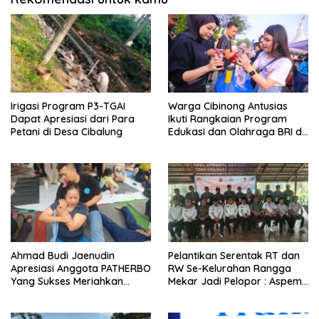
Irigasi Program P3-TGAI
Warga Cibinong Antusias
Dapat Apresiasi dari Para
Ikuti Rangkaian Program
Petani di Desa Cibalung
Edukasi dan Olahraga BRI di
CFD
Ahmad Budi Jaenudin
Pelantikan Serentak RT dan
Apresiasi Anggota PATHERBO
RW Se-Kelurahan Rangga
Yang Sukses Meriahkan
Mekar Jadi Pelopor : Aspem
Pagerawi 3
kesra Kota Bogor, Kami
Sangat Bangga