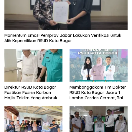
Momentum Emas! Pemprov Jabar Lakukan Verifikasi untuk
Alih Kepemilikan RSUD Kota Bogor
Direktur RSUD Kota Bogor
Membanggakan! Tim Dokter
Pastikan Pasien Korban
RSUD Kota Bogor Juara 1
Majlis Taklim Yang Ambruk
Lomba Cerdas Cermat, Raih
Akan Mendapatkan
Pengakuan di Pentas Medis
Perawatan Maksimal
Se-Bogor