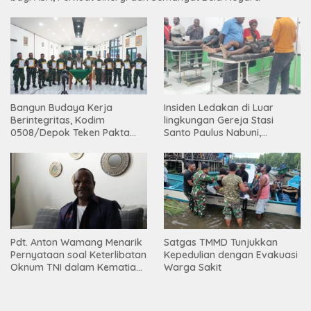
Bangun Budaya Kerja
Insiden Ledakan di Luar
Berintegritas, Kodim
lingkungan Gereja Stasi
0508/Depok Teken Pakta
Santo Paulus Nabuni,
Integritas TA 2026
Mbamogo, Intan Jaya
Pdt. Anton Wamang Menarik
Satgas TMMD Tunjukkan
Pernyataan soal Keterlibatan
Kepedulian dengan Evakuasi
Oknum TNI dalam Kematian
Warga Sakit
Putrinya di Camp Wini Mp.69
Tembagapura