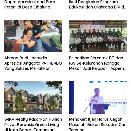
Dapat Apresiasi dari Para
Ikuti Rangkaian Program
Petani di Desa Cibalung
Edukasi dan Olahraga BRI di
CFD
Ahmad Budi Jaenudin
Pelantikan Serentak RT dan
Apresiasi Anggota PATHERBO
RW Se-Kelurahan Rangga
Yang Sukses Meriahkan
Mekar Jadi Pelopor : Aspem
Pagerawi 3
kesra Kota Bogor, Kami
Sangat Bangga
WIKA Realty Pasarkan Hunian
Menaker: Itjen Harus Cegah
Privat Berbasis Green Living
Masalah, Bukan Sekadar Cari
di kota Bogor, Tamansari
Temuan