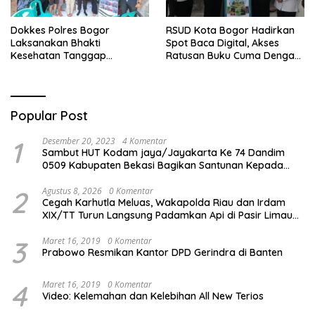
Dokkes Polres Bogor
RSUD Kota Bogor Hadirkan
Laksanakan Bhakti
Spot Baca Digital, Akses
Kesehatan Tanggap
Ratusan Buku Cuma Dengan
Bencana di Rancabungur
Scan QR!
Popular Post
1
Desember 20, 2023
4 Komentar
Sambut HUT Kodam jaya/Jayakarta Ke 74 Dandim
0509 Kabupaten Bekasi Bagikan Santunan Kepada
Ratusan Anak Yatim-Piatu
2
Agustus 8, 2026
0 Komentar
Cegah Karhutla Meluas, Wakapolda Riau dan Irdam
XIX/TT Turun Langsung Padamkan Api di Pasir Limau
Kapas
3
Maret 16, 2019
0 Komentar
Prabowo Resmikan Kantor DPD Gerindra di Banten
4
Maret 16, 2019
0 Komentar
Video: Kelemahan dan Kelebihan All New Terios