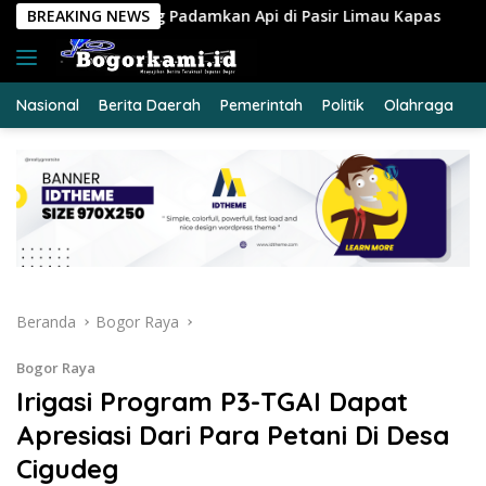
Langsung
kan Api di Pasir Limau Kapas
BREAKING NEWS
Ungkap Peredaran Sabu 
ke
konten
Nasional
Berita Daerah
Pemerintah
Politik
Olahraga
E
Beranda
Bogor Raya
Bogor Raya
Irigasi Program P3-TGAI Dapat
Apresiasi Dari Para Petani Di Desa
Cigudeg