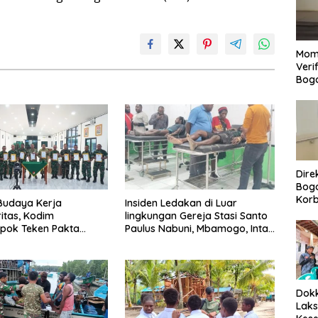
Mom
Veri
Bog
Dire
Bogo
Korb
Budaya Kerja
Insiden Ledakan di Luar
Yan
ritas, Kodim
lingkungan Gereja Stasi Santo
Men
pok Teken Pakta
Paulus Nabuni, Mbamogo, Intan
Per
as TA 2026
Jaya
Dokk
Laks