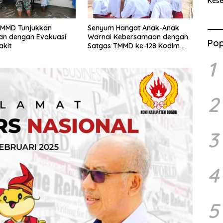
Kes
Benc
Ran
TMMD Tunjukkan
Senyum Hangat Anak-Anak
an dengan Evakuasi
Warnai Kebersamaan dengan
Pop
akit
Satgas TMMD ke-128 Kodim
1710/Mimika
1
2
3
4
5