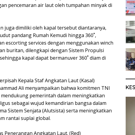
an pencemaran air laut oleh tumpahan minyak di
juga dimiliki oleh kapal tersebut diantaranya,
, Sudut pandang Rumah Kemudi hingga 360˚,
an escorting services dengan menggunakan winch
an buritan, dilengkapi dengan Sistem Propulsi
 sehingga kapal dapat bermanuver 360˚ diam di
rpisah Kepala Staf Angkatan Laut (Kasal)
KE
ammad Ali menyampaikan bahwa komitmen TNI
a mendukung pemerintah dalam meningkatkan
igus sebagai wujud kemandirian bangsa dalam
a Sistem Senjata (Alutsista) serta meningkatkan
m rantai suplai global.
as Penerangan Angkatan Laut. (Red)