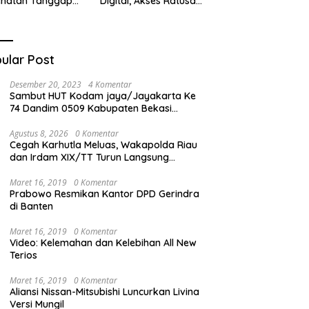
ehatan Tanggap
Digital, Akses Ratusan
ana di
Buku Cuma Dengan
cabungur
Scan QR!
ular Post
Desember 20, 2023
4 Komentar
Sambut HUT Kodam jaya/Jayakarta Ke
74 Dandim 0509 Kabupaten Bekasi
Bagikan Santunan Kepada Ratusan Anak
Yatim-Piatu
Agustus 8, 2026
0 Komentar
Cegah Karhutla Meluas, Wakapolda Riau
dan Irdam XIX/TT Turun Langsung
Padamkan Api di Pasir Limau Kapas
Maret 16, 2019
0 Komentar
Prabowo Resmikan Kantor DPD Gerindra
di Banten
Maret 16, 2019
0 Komentar
Video: Kelemahan dan Kelebihan All New
Terios
Maret 16, 2019
0 Komentar
Aliansi Nissan-Mitsubishi Luncurkan Livina
Versi Mungil