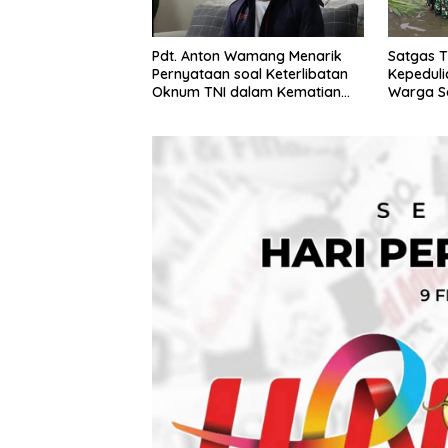
Pdt. Anton Wamang Menarik
Satgas 
Pernyataan soal Keterlibatan
Kepeduli
Oknum TNI dalam Kematian
Warga S
Putrinya di Camp Wini Mp.69
Tembagapura