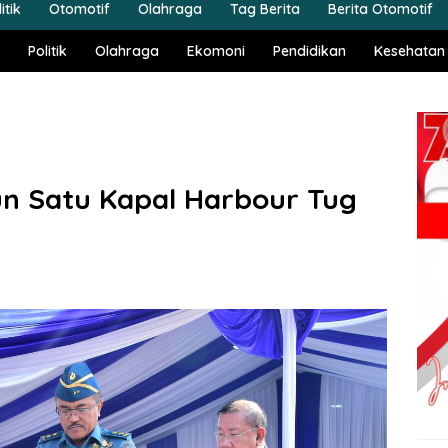
itik
Otomotif
Olahraga
Tag Berita
Berita Otomotif
Politik
Olahraga
Ekomoni
Pendidikan
Kesehatan
un Satu Kapal Harbour Tug