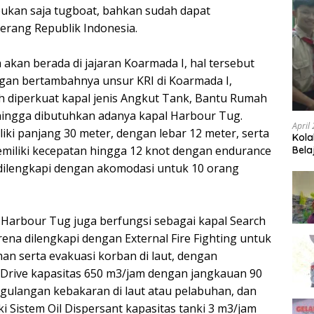
kan saja tugboat, bahkan sudah dapat
rang Republik Indonesia.
 akan berada di jajaran Koarmada I, hal tersebut
ngan bertambahnya unsur KRI di Koarmada I,
ah diperkuat kapal jenis Angkut Tank, Bantu Rumah
sehingga dibutuhkan adanya kapal Harbour Tug.
April
iki panjang 30 meter, dengan lebar 12 meter, serta
Kola
Memiliki kecepatan hingga 12 knot dengan endurance
Bela
a dilengkapi dengan akomodasi untuk 10 orang
l Harbour Tug juga berfungsi sebagai kapal Search
ena dilengkapi dengan External Fire Fighting untuk
 serta evakuasi korban di laut, dengan
Drive kapasitas 650 m3/jam dengan jangkauan 90
ulangan kebakaran di laut atau pelabuhan, dan
iki Sistem Oil Dispersant kapasitas tanki 3 m3/jam