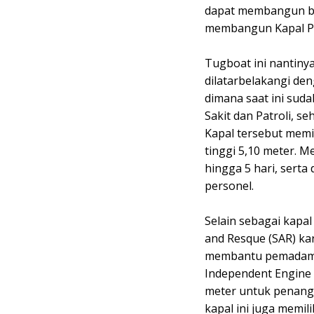
dapat membangun bu
membangun Kapal Pe
Tugboat ini nantinya
dilatarbelakangi de
dimana saat ini sud
Sakit dan Patroli, 
Kapal tersebut memil
tinggi 5,10 meter. 
hingga 5 hari, sert
personel.
Selain sebagai kapa
and Resque (SAR) kar
membantu pemadaman
Independent Engine 
meter untuk penangg
kapal ini juga memil