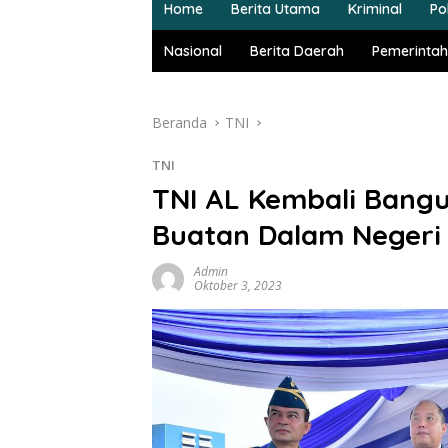
Home
Berita Utama
Kriminal
Pol
Nasional
Berita Daerah
Pemerintah
Beranda
TNI
TNI
TNI AL Kembali Bang
Buatan Dalam Negeri
Admin
Oktober 3, 2023