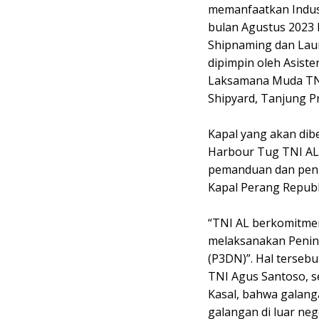
memanfaatkan Indust
bulan Agustus 2023 
Shipnaming dan Laun
dipimpin oleh Asiste
Laksamana Muda TNI
Shipyard, Tanjung Pri
Kapal yang akan dib
Harbour Tug TNI AL
pemanduan dan pen
Kapal Perang Republ
“TNI AL berkomitm
melaksanakan Peni
(P3DN)”. Hal terseb
TNI Agus Santoso, s
Kasal, bahwa galanga
galangan di luar ne