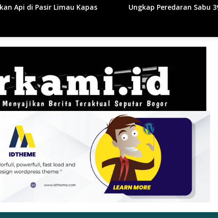
Ungkap Peredaran Sabu 39,84 Gram, Satresnarkoba Pol