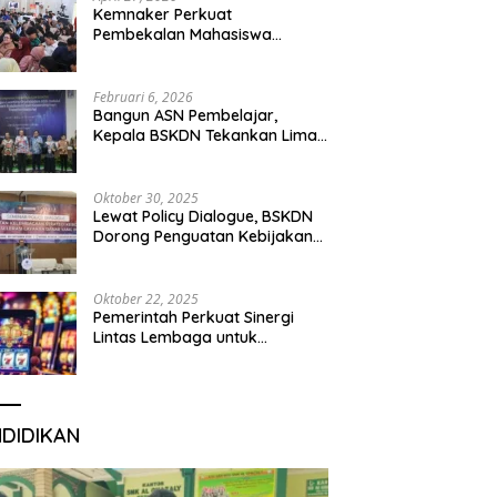
Kemnaker Perkuat
Pembekalan Mahasiswa
Hadapi Green Jobs dan Dunia
Kerja Digital
Februari 6, 2026
Bangun ASN Pembelajar,
Kepala BSKDN Tekankan Lima
Disiplin Learning Organization
Oktober 30, 2025
Lewat Policy Dialogue, BSKDN
Dorong Penguatan Kebijakan
Publik yang Inklusif
Oktober 22, 2025
Pemerintah Perkuat Sinergi
Lintas Lembaga untuk
Berantas Judi Daring Demi
Lindungi Generasi Muda
NDIDIKAN