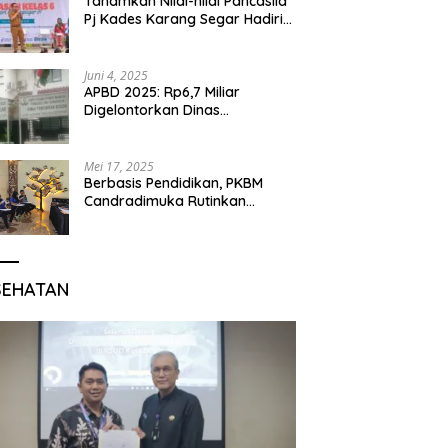
Tanamkan Nilai-nilai Pancasila
Pj Kades Karang Segar Hadiri
Kegiatan Gelar Karya P5 dan
Perpisahan Siswa Kelas 6 SDN
01 Karang Segar
Juni 4, 2025
APBD 2025: Rp6,7 Miliar
Digelontorkan Dinas
Pendidikan Bogor untuk
Internet Sekolah
Mei 17, 2025
Berbasis Pendidikan, PKBM
Candradimuka Rutinkan
Program Belajar untuk Warga
Binaan Rutan Bangil
SEHATAN