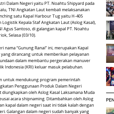
ri Dalam Negeri yaitu PT. Noahtu Shipyard pada
lalu, TNI Angkatan Laut kembali melaksanakan
ching satu Kapal Harbour Tug yaitu H-405
n Logistik Kepala Staf Angkatan Laut (Aslog Kasal),
 Agus Santoso, di galangan kapal PT. Noahtu
ok, Selasa (03/10).
eri nama “Gunung Ranai” ini, merupakan Kapal
 yang dirancang untuk memberikan pelayanan
undaan dalam membantu pergerakan manuver
ik Indonesia (KRI) keluar masuk pelabuhan.
en untuk mendukung program pemerintah
ngkatan Penggunaan Produk Dalam Negeri
ut diungkapkan oleh Aslog Kasal Laksamana Muda
eusai acara shipnaming. Ditambahkan oleh Aslog
PE
n kapal dalam negeri saat ini tidak kalah dengan
geri. Galangan dalam negeri sudah banyak yang