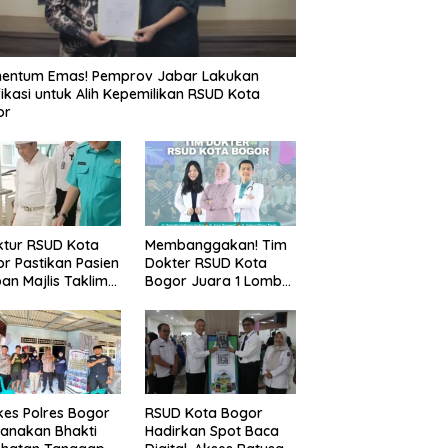
entum Emas! Pemprov Jabar Lakukan
fikasi untuk Alih Kepemilikan RSUD Kota
or
ktur RSUD Kota
Membanggakan! Tim
r Pastikan Pasien
Dokter RSUD Kota
an Majlis Taklim
Bogor Juara 1 Lomba
g Ambruk Akan
Cerdas Cermat, Raih
dapatkan
Pengakuan di Pentas
awatan Maksimal
Medis Se-Bogor
es Polres Bogor
RSUD Kota Bogor
anakan Bhakti
Hadirkan Spot Baca