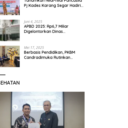
Tanamkan Nilai-nilai Pancasila
Pj Kades Karang Segar Hadiri
Kegiatan Gelar Karya P5 dan
Perpisahan Siswa Kelas 6 SDN
01 Karang Segar
Juni 4, 2025
APBD 2025: Rp6,7 Miliar
Digelontorkan Dinas
Pendidikan Bogor untuk
Internet Sekolah
Mei 17, 2025
Berbasis Pendidikan, PKBM
Candradimuka Rutinkan
Program Belajar untuk Warga
Binaan Rutan Bangil
SEHATAN