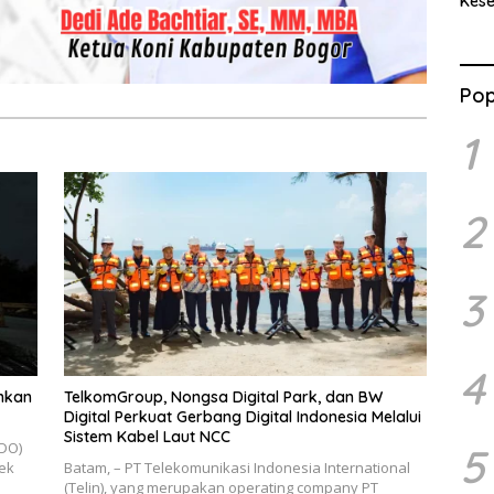
Kes
Benc
Ran
Pop
1
2
3
4
nkan
TelkomGroup, Nongsa Digital Park, dan BW
Digital Perkuat Gerbang Digital Indonesia Melalui
Sistem Kabel Laut NCC
NDO)
5
ek
Batam, – PT Telekomunikasi Indonesia International
(Telin), yang merupakan operating company PT