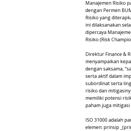
Manajemen Risiko pad
dengan Permen BUM
Risiko yang ditera
ini dilaksanakan sela
dipercaya Manajeme
Risiko (Risk Champio
Direktur Finance & 
menyampaikan kepad
dengan saksama, “s
serta aktif dalam i
subordinat serta li
risiko dan mitigasin
memiliki potensi ris
paham juga mitigasi 
ISO 31000 adalah pan
elemen: prinsip _(pr