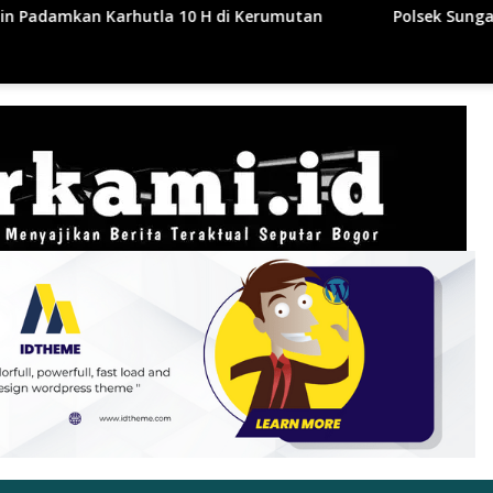
Kerumutan
Polsek Sungai Sembilan Ungkap Kasus Curat,