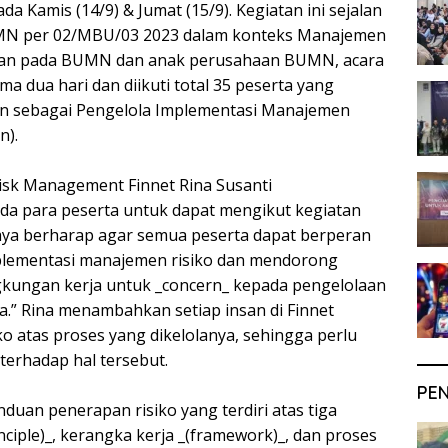
a Kamis (14/9) & Jumat (15/9). Kegiatan ini sejalan
N per 02/MBU/03 2023 dalam konteks Manajemen
pkan pada BUMN dan anak perusahaan BUMN, acara
ma dua hari dan diikuti total 35 peserta yang
n sebagai Pengelola Implementasi Manajemen
n).
Risk Management Finnet Rina Susanti
a para peserta untuk dapat mengikut kegiatan
aya berharap agar semua peserta dapat berperan
mplementasi manajemen risiko dan mendorong
ngkungan kerja untuk _concern_ kepada pengelolaan
ya.” Rina menambahkan setiap insan di Finnet
iko atas proses yang dikelolanya, sehingga perlu
terhadap hal tersebut.
PE
duan penerapan risiko yang terdiri atas tiga
inciple)_, kerangka kerja _(framework)_, dan proses