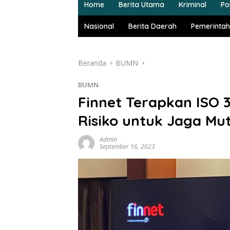
Home
Berita Utama
Kriminal
Pol
Nasional
Berita Daerah
Pemerintah
Beranda
BUMN
BUMN
Finnet Terapkan ISO 
Risiko untuk Jaga Mu
Admin
September 16, 2023