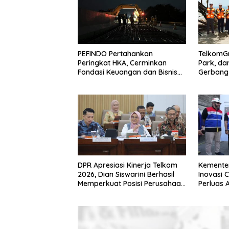
PEFINDO Pertahankan
TelkomGr
Peringkat HKA, Cerminkan
Park, da
Fondasi Keuangan dan Bisnis
Gerbang 
Yang Solid
Melalui 
DPR Apresiasi Kinerja Telkom
Kemente
2026, Dian Siswarini Berhasil
Inovasi 
Memperkuat Posisi Perusahaan
Perluas 
Menghadapi Transformasi
Rumah T
Industri Digital