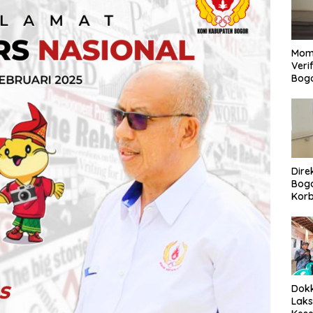
Mom
Veri
Bog
Dire
Bogo
Korb
Yan
Men
Per
Dokk
Laks