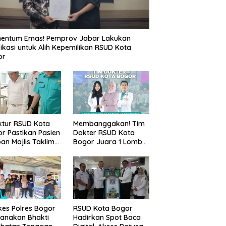
entum Emas! Pemprov Jabar Lakukan
fikasi untuk Alih Kepemilikan RSUD Kota
or
ktur RSUD Kota
Membanggakan! Tim
r Pastikan Pasien
Dokter RSUD Kota
an Majlis Taklim
Bogor Juara 1 Lomba
g Ambruk Akan
Cerdas Cermat, Raih
dapatkan
Pengakuan di Pentas
awatan Maksimal
Medis Se-Bogor
es Polres Bogor
RSUD Kota Bogor
anakan Bhakti
Hadirkan Spot Baca