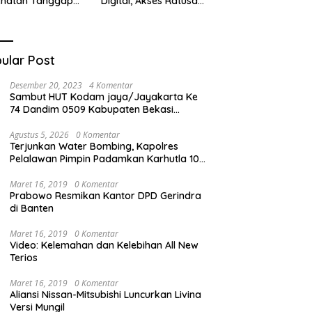
ehatan Tanggap
Digital, Akses Ratusan
ana di
Buku Cuma Dengan
cabungur
Scan QR!
ular Post
Desember 20, 2023
4 Komentar
Sambut HUT Kodam jaya/Jayakarta Ke
74 Dandim 0509 Kabupaten Bekasi
Bagikan Santunan Kepada Ratusan Anak
Yatim-Piatu
Agustus 5, 2026
0 Komentar
Terjunkan Water Bombing, Kapolres
Pelalawan Pimpin Padamkan Karhutla 10
H di Kerumutan
Maret 16, 2019
0 Komentar
Prabowo Resmikan Kantor DPD Gerindra
di Banten
Maret 16, 2019
0 Komentar
Video: Kelemahan dan Kelebihan All New
Terios
Maret 16, 2019
0 Komentar
Aliansi Nissan-Mitsubishi Luncurkan Livina
Versi Mungil