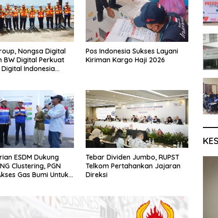
oup, Nongsa Digital
Pos Indonesia Sukses Layani
n BW Digital Perkuat
Kiriman Kargo Haji 2026
Digital Indonesia
Sistem Kabel Laut NCC
KE
rian ESDM Dukung
Tebar Dividen Jumbo, RUPST
CNG Clustering, PGN
Telkom Pertahankan Jajaran
Akses Gas Bumi Untuk
Direksi
angga di Yogyakarta