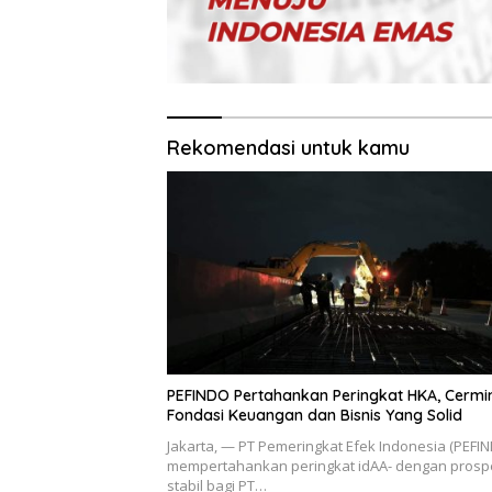
Rekomendasi untuk kamu
PEFINDO Pertahankan Peringkat HKA, Cermi
Fondasi Keuangan dan Bisnis Yang Solid
Jakarta, — PT Pemeringkat Efek Indonesia (PEFI
mempertahankan peringkat idAA- dengan prosp
stabil bagi PT…