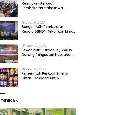
Kemnaker Perkuat
Pembekalan Mahasiswa
Hadapi Green Jobs dan Dunia
Kerja Digital
Februari 6, 2026
Bangun ASN Pembelajar,
Kepala BSKDN Tekankan Lima
Disiplin Learning Organization
Oktober 30, 2025
Lewat Policy Dialogue, BSKDN
Dorong Penguatan Kebijakan
Publik yang Inklusif
Oktober 22, 2025
Pemerintah Perkuat Sinergi
Lintas Lembaga untuk
Berantas Judi Daring Demi
Lindungi Generasi Muda
NDIDIKAN