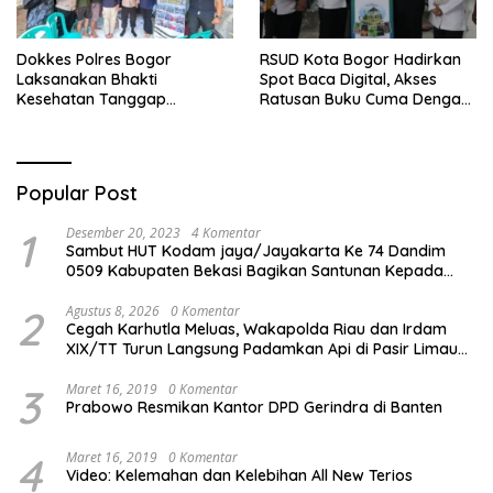
Dokkes Polres Bogor
RSUD Kota Bogor Hadirkan
Laksanakan Bhakti
Spot Baca Digital, Akses
Kesehatan Tanggap
Ratusan Buku Cuma Dengan
Bencana di Rancabungur
Scan QR!
Popular Post
1
Desember 20, 2023
4 Komentar
Sambut HUT Kodam jaya/Jayakarta Ke 74 Dandim
0509 Kabupaten Bekasi Bagikan Santunan Kepada
Ratusan Anak Yatim-Piatu
2
Agustus 8, 2026
0 Komentar
Cegah Karhutla Meluas, Wakapolda Riau dan Irdam
XIX/TT Turun Langsung Padamkan Api di Pasir Limau
Kapas
3
Maret 16, 2019
0 Komentar
Prabowo Resmikan Kantor DPD Gerindra di Banten
4
Maret 16, 2019
0 Komentar
Video: Kelemahan dan Kelebihan All New Terios