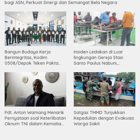
bagi ASN, Perkuat Sinergi dan Semangat Bela Negara
Bangun Budaya Kerja
Insiden Ledakan di Luar
Berintegritas, Kodim
lingkungan Gereja Stasi
0508/Depok Teken Pakta
Santo Paulus Nabuni,
Integritas TA 2026
Mbamogo, Intan Jaya
Pdt. Anton Wamang Menarik
Satgas TMMD Tunjukkan
Pernyataan soal Keterlibatan
Kepedulian dengan Evakuasi
Oknum TNI dalam Kematian
Warga Sakit
Putrinya di Camp Wini Mp.69
Tembagapura