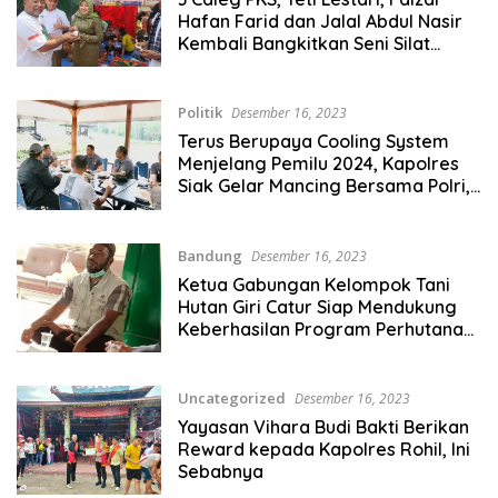
Hafan Farid dan Jalal Abdul Nasir
Kembali Bangkitkan Seni Silat
Ujungan Khas Bekasi
Politik
Desember 16, 2023
Terus Berupaya Cooling System
Menjelang Pemilu 2024, Kapolres
Siak Gelar Mancing Bersama Polri,
TNI, KPU, Bawaslu dan Media
Bandung
Desember 16, 2023
Ketua Gabungan Kelompok Tani
Hutan Giri Catur Siap Mendukung
Keberhasilan Program Perhutanan
Sosial Di Jawa Barat
Uncategorized
Desember 16, 2023
Yayasan Vihara Budi Bakti Berikan
Reward kepada Kapolres Rohil, Ini
Sebabnya