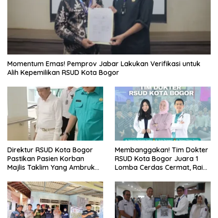
Momentum Emas! Pemprov Jabar Lakukan Verifikasi untuk
Alih Kepemilikan RSUD Kota Bogor
Direktur RSUD Kota Bogor
Membanggakan! Tim Dokter
Pastikan Pasien Korban
RSUD Kota Bogor Juara 1
Majlis Taklim Yang Ambruk
Lomba Cerdas Cermat, Raih
Akan Mendapatkan
Pengakuan di Pentas Medis
Perawatan Maksimal
Se-Bogor