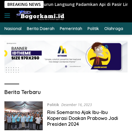
Langsung
T Turun Langsung Padamkan Api di Pasir Limau Kapas
BREAKING NEWS
ke
konten
Nasional
Berita Daerah
Pemerintah
Politik
Olahraga
E
Bogor
Berita Terbaru
Kami
Politik
Desember 16, 2023
Rini Soemarno Ajak Ibu-Ibu
Koperasi Doakan Prabowo Jadi
Presiden 2024