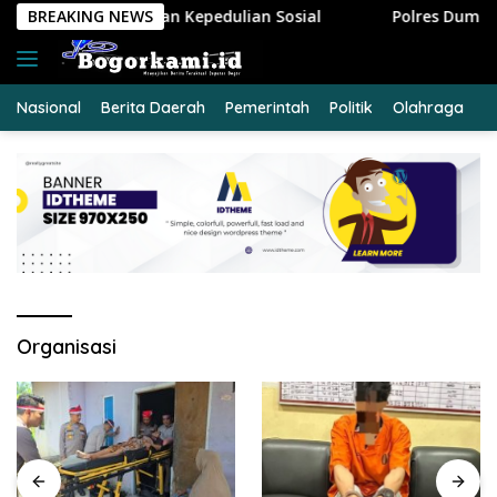
Langsung
edulian Sosial
BREAKING NEWS
Polres Dumai Bersama Polda Riau Evakua
ke
konten
Nasional
Berita Daerah
Pemerintah
Politik
Olahraga
E
Organisasi