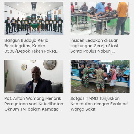
Bangun Budaya Kerja
Insiden Ledakan di Luar
Berintegritas, Kodim
lingkungan Gereja Stasi
0508/Depok Teken Pakta
Santo Paulus Nabuni,
Integritas TA 2026
Mbamogo, Intan Jaya
Pdt. Anton Wamang Menarik
Satgas TMMD Tunjukkan
Pernyataan soal Keterlibatan
Kepedulian dengan Evakuasi
Oknum TNI dalam Kematian
Warga Sakit
Putrinya di Camp Wini Mp.69
Tembagapura