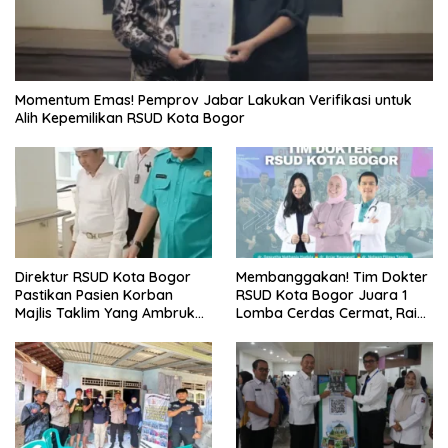
Momentum Emas! Pemprov Jabar Lakukan Verifikasi untuk
Alih Kepemilikan RSUD Kota Bogor
Direktur RSUD Kota Bogor
Membanggakan! Tim Dokter
Pastikan Pasien Korban
RSUD Kota Bogor Juara 1
Majlis Taklim Yang Ambruk
Lomba Cerdas Cermat, Raih
Akan Mendapatkan
Pengakuan di Pentas Medis
Perawatan Maksimal
Se-Bogor