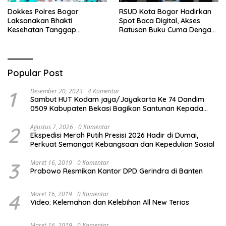
Dokkes Polres Bogor
RSUD Kota Bogor Hadirkan
Laksanakan Bhakti
Spot Baca Digital, Akses
Kesehatan Tanggap
Ratusan Buku Cuma Dengan
Bencana di Rancabungur
Scan QR!
Popular Post
1
Desember 20, 2023
4 Komentar
Sambut HUT Kodam jaya/Jayakarta Ke 74 Dandim
0509 Kabupaten Bekasi Bagikan Santunan Kepada
Ratusan Anak Yatim-Piatu
2
Agustus 7, 2026
0 Komentar
Ekspedisi Merah Putih Presisi 2026 Hadir di Dumai,
Perkuat Semangat Kebangsaan dan Kepedulian Sosial
3
Maret 16, 2019
0 Komentar
Prabowo Resmikan Kantor DPD Gerindra di Banten
4
Maret 16, 2019
0 Komentar
Video: Kelemahan dan Kelebihan All New Terios
Maret 16, 2019
0 Komentar