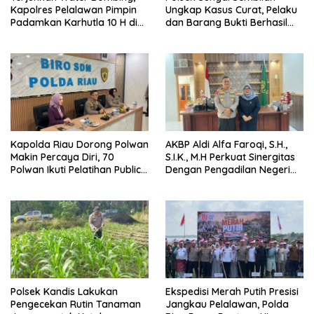
Kapolres Pelalawan Pimpin
Ungkap Kasus Curat, Pelaku
Padamkan Karhutla 10 H di
dan Barang Bukti Berhasil
Kerumutan
Diamankan
Kapolda Riau Dorong Polwan
AKBP Aldi Alfa Faroqi, S.H.,
Makin Percaya Diri, 70
S.I.K., M.H Perkuat Sinergitas
Polwan Ikuti Pelatihan Public
Dengan Pengadilan Negeri
Speaking
Rohil Kelas IB Bahas
Penegakan Hukum dan
Implementasi KUHAP Baru
Polsek Kandis Lakukan
Ekspedisi Merah Putih Presisi
Pengecekan Rutin Tanaman
Jangkau Pelalawan, Polda