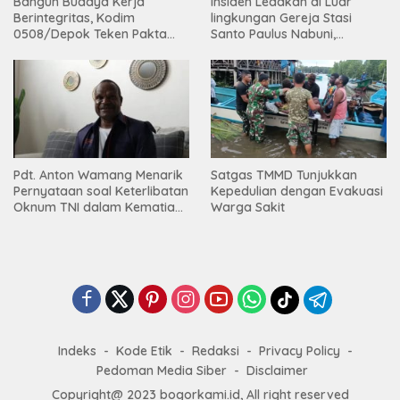
Bangun Budaya Kerja
Insiden Ledakan di Luar
Berintegritas, Kodim
lingkungan Gereja Stasi
0508/Depok Teken Pakta
Santo Paulus Nabuni,
Integritas TA 2026
Mbamogo, Intan Jaya
Pdt. Anton Wamang Menarik
Satgas TMMD Tunjukkan
Pernyataan soal Keterlibatan
Kepedulian dengan Evakuasi
Oknum TNI dalam Kematian
Warga Sakit
Putrinya di Camp Wini Mp.69
Tembagapura
Indeks
Kode Etik
Redaksi
Privacy Policy
Pedoman Media Siber
Disclaimer
Copyright@ 2023 bogorkami.id, All right reserved