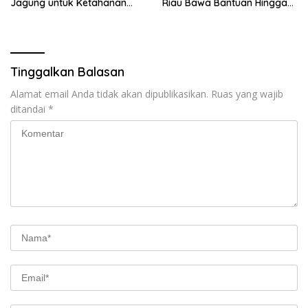
Jagung untuk Ketahanan
Riau Bawa Bantuan Hingga
Pangan
Perkuat Polsek di Wilayah
Terluar
Tinggalkan Balasan
Alamat email Anda tidak akan dipublikasikan.
Ruas yang wajib
ditandai
*