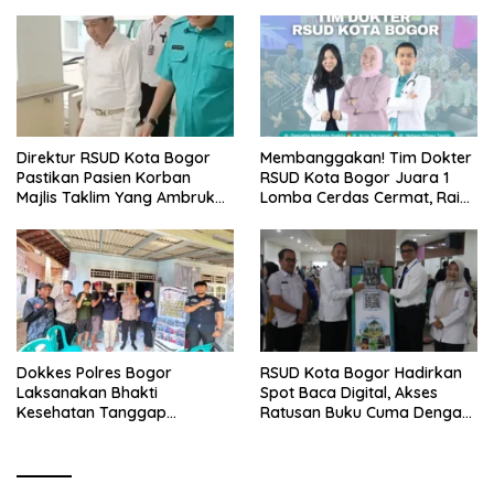
Direktur RSUD Kota Bogor
Membanggakan! Tim Dokter
Pastikan Pasien Korban
RSUD Kota Bogor Juara 1
Majlis Taklim Yang Ambruk
Lomba Cerdas Cermat, Raih
Akan Mendapatkan
Pengakuan di Pentas Medis
Perawatan Maksimal
Se-Bogor
Dokkes Polres Bogor
RSUD Kota Bogor Hadirkan
Laksanakan Bhakti
Spot Baca Digital, Akses
Kesehatan Tanggap
Ratusan Buku Cuma Dengan
Bencana di Rancabungur
Scan QR!