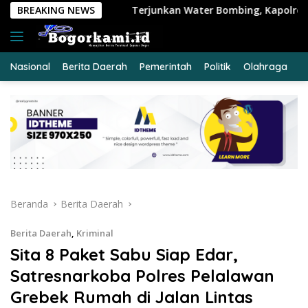
Langsung
erjunkan Water Bombing, Kapolres Pelalawan Pimpin Padamkan
BREAKING NEWS
ke
konten
Nasional
Berita Daerah
Pemerintah
Politik
Olahraga
E
Beranda
Berita Daerah
Berita Daerah
,
Kriminal
Sita 8 Paket Sabu Siap Edar,
Satresnarkoba Polres Pelalawan
Grebek Rumah di Jalan Lintas