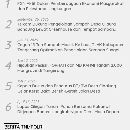
1
PGN Aktif Dalam Pemberdayaan Ekonomi Masyarakat
dan Pelestarian Lingkungan
2
September 26, 2025
Telkom Dukung Pengelolaan Sampah Desa Cijaura
Bandung Lewat Greenhouse dan Tempat Sampah
Organik
3
Juni 23, 2025
Cegah 15 Ton Sampah Masuk Ke Laut, DLHK Kabupaten
Tangerang Optimalkan Pengelolaan Sampah Sungai
4
Mei 12, 2025
Hijaukan Pesisir, FORHATI dan MD KAHMI Tanam 2.000
Mangrove di Tangerang
5
Mei 7, 2025
Kepala Dusun dan Pengurus RT/RW Desa Cibalung
Gelar Kerja Bakti Bersih-Bersih Jalan Desa
6
April 16, 2025
Lapas Cilegon Tanam Pohon Bersama Kakanwil
Ditjenpas Banten: Langkah Nyata Demi Masa Depan
Bumi dan Ketahanan Pangan Nasional
BERITA TNI/POLRI