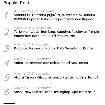
Popular Post
1
Desember 20, 2023
4 Komentar
Sambut HUT Kodam jaya/Jayakarta Ke 74 Dandim
0509 Kabupaten Bekasi Bagikan Santunan Kepada
Ratusan Anak Yatim-Piatu
2
Agustus 5, 2026
0 Komentar
Terjunkan Water Bombing, Kapolres Pelalawan Pimpin
Padamkan Karhutla 10 H di Kerumutan
3
Maret 16, 2019
0 Komentar
Prabowo Resmikan Kantor DPD Gerindra di Banten
4
Maret 16, 2019
0 Komentar
Video: Kelemahan dan Kelebihan All New Terios
5
Maret 16, 2019
0 Komentar
Aliansi Nissan-Mitsubishi Luncurkan Livina Versi Mungil
6
Maret 16, 2019
0 Komentar
Sosok New Nissan Livina Terungkap, Apa Kata NMI?