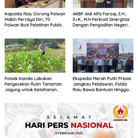
Kapolda Riau Dorong Polwan
AKBP Aldi Alfa Faroqi, S.H.,
Makin Percaya Diri, 70
S.I.K., M.H Perkuat Sinergitas
Polwan Ikuti Pelatihan Public
Dengan Pengadilan Negeri
Speaking
Rohil Kelas IB Bahas
Penegakan Hukum dan
Implementasi KUHAP Baru
Polsek Kandis Lakukan
Ekspedisi Merah Putih Presisi
Pengecekan Rutin Tanaman
Jangkau Pelalawan, Polda
Jagung untuk Ketahanan
Riau Bawa Bantuan Hingga
Pangan
Perkuat Polsek di Wilayah
Terluar