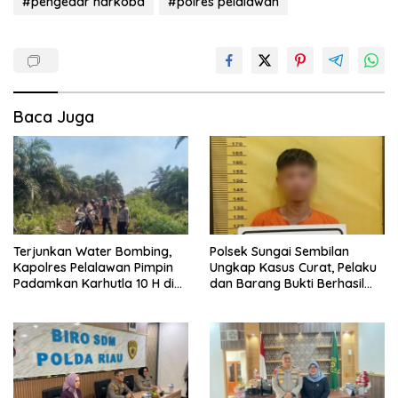
#pengedar narkoba
#polres pelalawan
Baca Juga
Terjunkan Water Bombing,
Polsek Sungai Sembilan
Kapolres Pelalawan Pimpin
Ungkap Kasus Curat, Pelaku
Padamkan Karhutla 10 H di
dan Barang Bukti Berhasil
Kerumutan
Diamankan