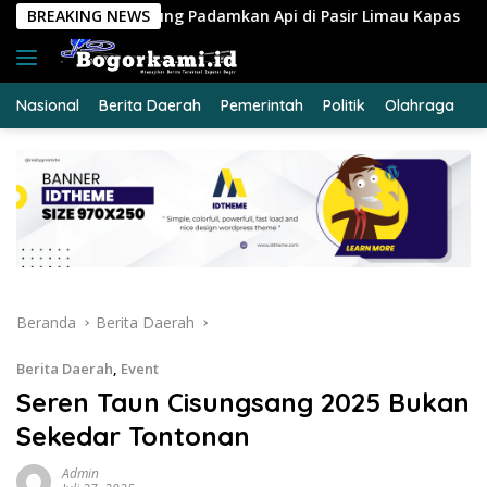
Langsung
amkan Api di Pasir Limau Kapas
BREAKING NEWS
Ungkap Peredaran Sab
ke
konten
Nasional
Berita Daerah
Pemerintah
Politik
Olahraga
E
Beranda
Berita Daerah
Berita Daerah
,
Event
Seren Taun Cisungsang 2025 Bukan
Sekedar Tontonan
Admin