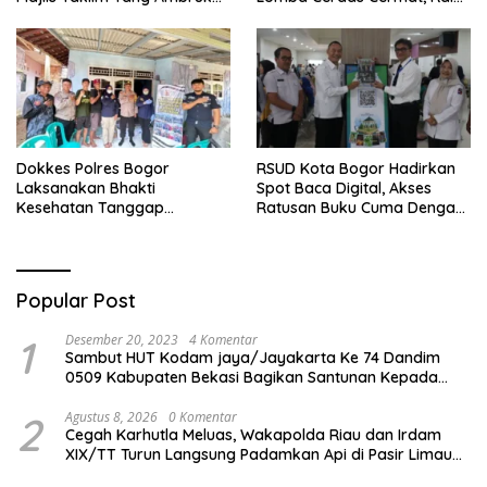
Akan Mendapatkan
Pengakuan di Pentas Medis
Perawatan Maksimal
Se-Bogor
Dokkes Polres Bogor
RSUD Kota Bogor Hadirkan
Laksanakan Bhakti
Spot Baca Digital, Akses
Kesehatan Tanggap
Ratusan Buku Cuma Dengan
Bencana di Rancabungur
Scan QR!
Popular Post
1
Desember 20, 2023
4 Komentar
Sambut HUT Kodam jaya/Jayakarta Ke 74 Dandim
0509 Kabupaten Bekasi Bagikan Santunan Kepada
Ratusan Anak Yatim-Piatu
2
Agustus 8, 2026
0 Komentar
Cegah Karhutla Meluas, Wakapolda Riau dan Irdam
XIX/TT Turun Langsung Padamkan Api di Pasir Limau
Kapas