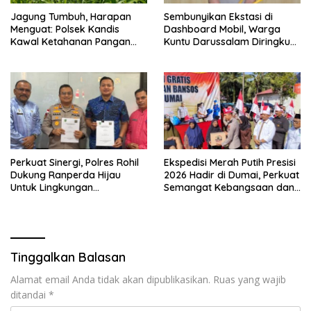
Jagung Tumbuh, Harapan
Sembunyikan Ekstasi di
Menguat: Polsek Kandis
Dashboard Mobil, Warga
Kawal Ketahanan Pangan
Kuntu Darussalam Diringkus
dari Jambai Makmur
Polisi
Perkuat Sinergi, Polres Rohil
Ekspedisi Merah Putih Presisi
Dukung Ranperda Hijau
2026 Hadir di Dumai, Perkuat
Untuk Lingkungan
Semangat Kebangsaan dan
Berkelanjutan
Kepedulian Sosial
Tinggalkan Balasan
Alamat email Anda tidak akan dipublikasikan.
Ruas yang wajib
ditandai
*