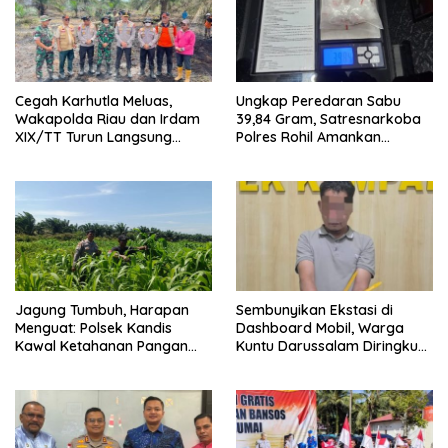
Cegah Karhutla Meluas,
Ungkap Peredaran Sabu
Wakapolda Riau dan Irdam
39,84 Gram, Satresnarkoba
XIX/TT Turun Langsung
Polres Rohil Amankan
Padamkan Api di Pasir Limau
Seorang Tersangka
Kapas
Jagung Tumbuh, Harapan
Sembunyikan Ekstasi di
Menguat: Polsek Kandis
Dashboard Mobil, Warga
Kawal Ketahanan Pangan
Kuntu Darussalam Diringkus
dari Jambai Makmur
Polisi