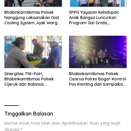
Bhabinkamtibmas Polsek
SPPG Yayasan Kehidupan
Nanggung Laksanakan Giat
Anak Bangsa Luncurkan
Cooling System, Ajak Warga
Program Gizi Gratis,
Jaga Kondusivitas dan
Kapolsek Dramaga: “Untuk
Cegah Gangguan
Masa Depan Anak Bangsa”
Kamtibmas
Sinergitas TNI–Polri,
Bhabinkamtibmas Polsek
Bhabinkamtibmas Polsek
Cisarua Polres Bogor Kontrol
Cijeruk dan Babinsa
Pos Kamling dan Sampaikan
Laksanakan Sambang
Pesan Kamtibmas
Warga di Desa Ciburayut
Tinggalkan Balasan
Alamat email Anda tidak akan dipublikasikan.
Ruas yang wajib
ditandai
*