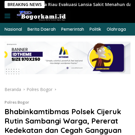
Langsung
uasi Lansia Sakit Menahun dalam Kegiatan Ekspedisi Merah Put
BREAKING NEWS
ke
konten
Nasional
Berita Daerah
Pemerintah
Politik
Olahraga
E
Beranda
Polres Bogor
Polres Bogor
Bhabinkamtibmas Polsek Cijeruk
Rutin Sambangi Warga, Pererat
Kedekatan dan Cegah Gangguan