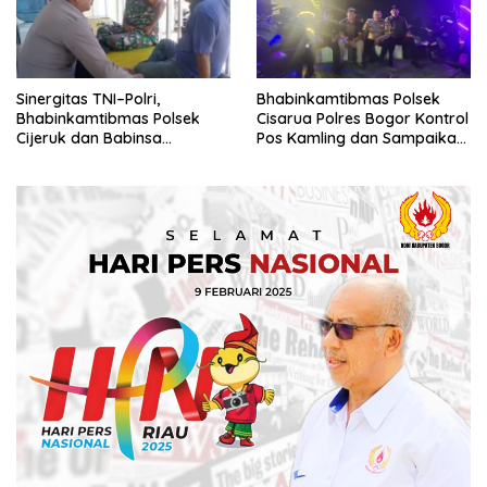
Sinergitas TNI–Polri,
Bhabinkamtibmas Polsek
Bhabinkamtibmas Polsek
Cisarua Polres Bogor Kontrol
Cijeruk dan Babinsa
Pos Kamling dan Sampaikan
Laksanakan Sambang
Pesan Kamtibmas
Warga di Desa Ciburayut