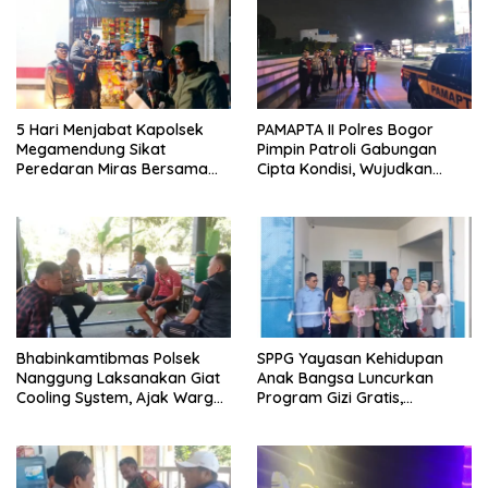
5 Hari Menjabat Kapolsek
PAMAPTA II Polres Bogor
Megamendung Sikat
Pimpin Patroli Gabungan
Peredaran Miras Bersama
Cipta Kondisi, Wujudkan
Forkompimcam Kec.
Situasi Kamtibmas Aman dan
Megamendung
Kondusif
Bhabinkamtibmas Polsek
SPPG Yayasan Kehidupan
Nanggung Laksanakan Giat
Anak Bangsa Luncurkan
Cooling System, Ajak Warga
Program Gizi Gratis,
Jaga Kondusivitas dan
Kapolsek Dramaga: “Untuk
Cegah Gangguan
Masa Depan Anak Bangsa”
Kamtibmas