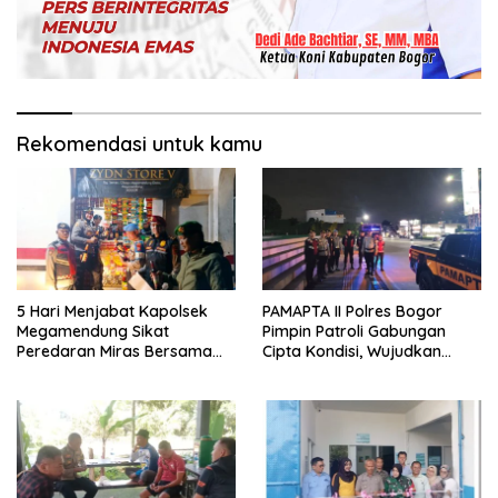
Rekomendasi untuk kamu
5 Hari Menjabat Kapolsek
PAMAPTA II Polres Bogor
Megamendung Sikat
Pimpin Patroli Gabungan
Peredaran Miras Bersama
Cipta Kondisi, Wujudkan
Forkompimcam Kec.
Situasi Kamtibmas Aman dan
Megamendung
Kondusif