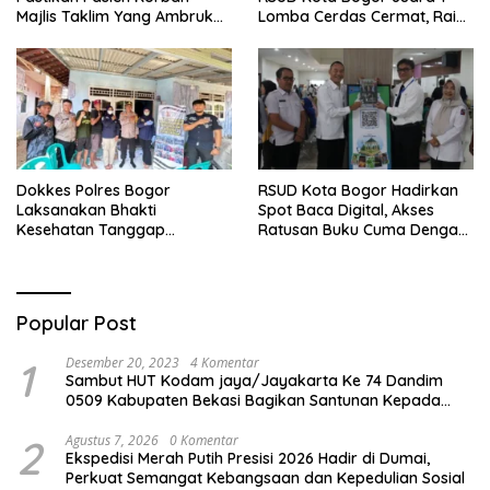
Majlis Taklim Yang Ambruk
Lomba Cerdas Cermat, Raih
Akan Mendapatkan
Pengakuan di Pentas Medis
Perawatan Maksimal
Se-Bogor
Dokkes Polres Bogor
RSUD Kota Bogor Hadirkan
Laksanakan Bhakti
Spot Baca Digital, Akses
Kesehatan Tanggap
Ratusan Buku Cuma Dengan
Bencana di Rancabungur
Scan QR!
Popular Post
1
Desember 20, 2023
4 Komentar
Sambut HUT Kodam jaya/Jayakarta Ke 74 Dandim
0509 Kabupaten Bekasi Bagikan Santunan Kepada
Ratusan Anak Yatim-Piatu
2
Agustus 7, 2026
0 Komentar
Ekspedisi Merah Putih Presisi 2026 Hadir di Dumai,
Perkuat Semangat Kebangsaan dan Kepedulian Sosial