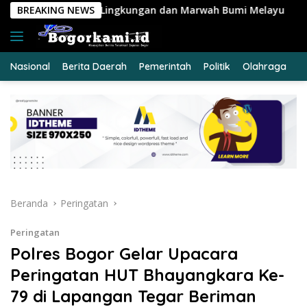
Langsung
ungan dan Marwah Bumi Melayu
BREAKING NEWS
KRYD Polres Kuansing In
ke
konten
Nasional
Berita Daerah
Pemerintah
Politik
Olahraga
E
Beranda
Peringatan
Peringatan
Polres Bogor Gelar Upacara
Peringatan HUT Bhayangkara Ke-
79 di Lapangan Tegar Beriman