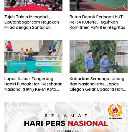
Tujuh Tahun Mengabdi,
Rutan Depok Peringati HUT
Liputanbogor.com Rayakan
Ke-54 KORPRI, Teguhkan
Milad dengan Santunan
Komitmen ASN Berintegritas
Yatim dan Tradisi Cucurak
Lapas Kelas I Tangerang
Kobarkan Semangat Juang
Hadiri Puncak Hari Kesehatan
dan Nasionalisme, Lapas
Nasional (HKN) Ke-61 Kota
Cilegon Gelar Upacara Hari
Tangerang
Pahlawan