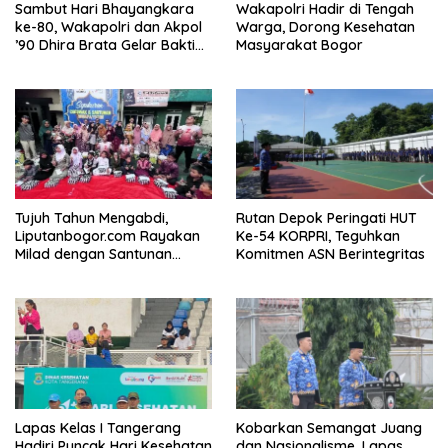
Sambut Hari Bhayangkara
Wakapolri Hadir di Tengah
ke-80, Wakapolri dan Akpol
Warga, Dorong Kesehatan
’90 Dhira Brata Gelar Bakti
Masyarakat Bogor
Sosial dan Kesehatan di
Bogor
Tujuh Tahun Mengabdi,
Rutan Depok Peringati HUT
Liputanbogor.com Rayakan
Ke-54 KORPRI, Teguhkan
Milad dengan Santunan
Komitmen ASN Berintegritas
Yatim dan Tradisi Cucurak
Lapas Kelas I Tangerang
Kobarkan Semangat Juang
Hadiri Puncak Hari Kesehatan
dan Nasionalisme, Lapas