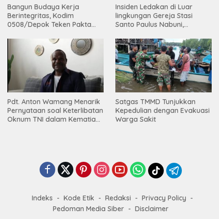
Bangun Budaya Kerja
Insiden Ledakan di Luar
Berintegritas, Kodim
lingkungan Gereja Stasi
0508/Depok Teken Pakta
Santo Paulus Nabuni,
Integritas TA 2026
Mbamogo, Intan Jaya
Pdt. Anton Wamang Menarik
Satgas TMMD Tunjukkan
Pernyataan soal Keterlibatan
Kepedulian dengan Evakuasi
Oknum TNI dalam Kematian
Warga Sakit
Putrinya di Camp Wini Mp.69
Tembagapura
Indeks
Kode Etik
Redaksi
Privacy Policy
Pedoman Media Siber
Disclaimer