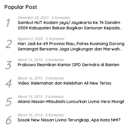
Popular Post
1
Desember 20, 2023
4 Komentar
Sambut HUT Kodam jaya/Jayakarta Ke 74 Dandim
0509 Kabupaten Bekasi Bagikan Santunan Kepada
Ratusan Anak Yatim-Piatu
2
Agustus 9, 2026
0 Komentar
Hari Jadi ke-69 Provinsi Riau, Polres Kuansing Dorong
Semangat Bersama Jaga Lingkungan dan Marwah
Bumi Melayu
3
Maret 16, 2019
0 Komentar
Prabowo Resmikan Kantor DPD Gerindra di Banten
4
Maret 16, 2019
0 Komentar
Video: Kelemahan dan Kelebihan All New Terios
5
Maret 16, 2019
0 Komentar
Aliansi Nissan-Mitsubishi Luncurkan Livina Versi Mungil
6
Maret 16, 2019
0 Komentar
Sosok New Nissan Livina Terungkap, Apa Kata NMI?