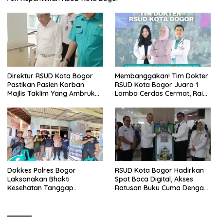
Direktur RSUD Kota Bogor
Membanggakan! Tim Dokter
Pastikan Pasien Korban
RSUD Kota Bogor Juara 1
Majlis Taklim Yang Ambruk
Lomba Cerdas Cermat, Raih
Akan Mendapatkan
Pengakuan di Pentas Medis
Perawatan Maksimal
Se-Bogor
Dokkes Polres Bogor
RSUD Kota Bogor Hadirkan
Laksanakan Bhakti
Spot Baca Digital, Akses
Kesehatan Tanggap
Ratusan Buku Cuma Dengan
Bencana di Rancabungur
Scan QR!