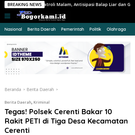
Langsung
 Malam, Antisipasi Balap Liar dan Gangguan Kamtibmas
BREAKING NEWS
ke
konten
Nasional
Berita Daerah
Pemerintah
Politik
Olahraga
E
Beranda
Berita Daerah
Berita Daerah
,
Kriminal
Tegas! Polsek Cerenti Bakar 10
Rakit PETI di Tiga Desa Kecamatan
Cerenti