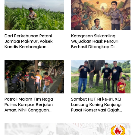
Dari Perkebunan Petani
Ketegasan Siskamling
Jambai Makmur, Polsek
Wujudkan Hasil: Pencuri
Kandis Kembangkan
Berhasil Ditangkap Di
Swasembada Pangan
Kampung Pangrasan, Desa
Nasional
Cibalung
Patroli Malam Tim Raga
Sambut HUT RI ke-81, XCI
Polres Kampar Berjalan
Lancang Kuning Kunjungi
Aman, Nihil Gangguan
Pusat Konservasi Gajah
Kamtibmas
Minas