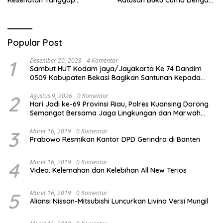
Bencana di Rancabungur
Scan QR!
Popular Post
1
Desember 20, 2023
4 Komentar
Sambut HUT Kodam jaya/Jayakarta Ke 74 Dandim
0509 Kabupaten Bekasi Bagikan Santunan Kepada
Ratusan Anak Yatim-Piatu
2
Agustus 9, 2026
0 Komentar
Hari Jadi ke-69 Provinsi Riau, Polres Kuansing Dorong
Semangat Bersama Jaga Lingkungan dan Marwah
Bumi Melayu
3
Maret 16, 2019
0 Komentar
Prabowo Resmikan Kantor DPD Gerindra di Banten
4
Maret 16, 2019
0 Komentar
Video: Kelemahan dan Kelebihan All New Terios
5
Maret 16, 2019
0 Komentar
Aliansi Nissan-Mitsubishi Luncurkan Livina Versi Mungil