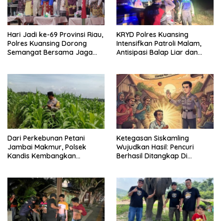
Hari Jadi ke-69 Provinsi Riau,
KRYD Polres Kuansing
Polres Kuansing Dorong
Intensifkan Patroli Malam,
Semangat Bersama Jaga
Antisipasi Balap Liar dan
Lingkungan dan Marwah
Gangguan Kamtibmas
Bumi Melayu
Dari Perkebunan Petani
Ketegasan Siskamling
Jambai Makmur, Polsek
Wujudkan Hasil: Pencuri
Kandis Kembangkan
Berhasil Ditangkap Di
Swasembada Pangan
Kampung Pangrasan, Desa
Nasional
Cibalung