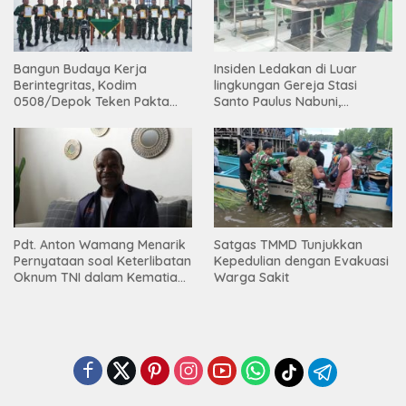
Bangun Budaya Kerja
Insiden Ledakan di Luar
Berintegritas, Kodim
lingkungan Gereja Stasi
0508/Depok Teken Pakta
Santo Paulus Nabuni,
Integritas TA 2026
Mbamogo, Intan Jaya
Pdt. Anton Wamang Menarik
Satgas TMMD Tunjukkan
Pernyataan soal Keterlibatan
Kepedulian dengan Evakuasi
Oknum TNI dalam Kematian
Warga Sakit
Putrinya di Camp Wini Mp.69
Tembagapura