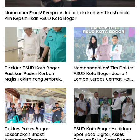
Momentum Emas! Pemprov Jabar Lakukan Verifikasi untuk
Alih Kepemilikan RSUD Kota Bogor
Direktur RSUD Kota Bogor
Membanggakan! Tim Dokter
Pastikan Pasien Korban
RSUD Kota Bogor Juara 1
Majlis Taklim Yang Ambruk
Lomba Cerdas Cermat, Raih
Akan Mendapatkan
Pengakuan di Pentas Medis
Perawatan Maksimal
Se-Bogor
Dokkes Polres Bogor
RSUD Kota Bogor Hadirkan
Laksanakan Bhakti
Spot Baca Digital, Akses
Kesehatan Tanggap
Ratusan Buku Cuma Dengan