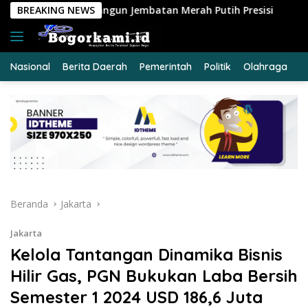
Langsung
 Jembatan Merah Putih Presisi
BREAKING NEWS
Apel Siaga Karhutla 20
ke
konten
Nasional
Berita Daerah
Pemerintah
Politik
Olahraga
E
Beranda
Jakarta
Jakarta
Kelola Tantangan Dinamika Bisnis
Hilir Gas, PGN Bukukan Laba Bersih
Semester 1 2024 USD 186,6 Juta