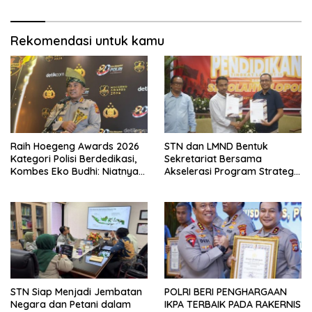
Rekomendasi untuk kamu
Raih Hoegeng Awards 2026
STN dan LMND Bentuk
Kategori Polisi Berdedikasi,
Sekretariat Bersama
Kombes Eko Budhi: Niatnya
Akselerasi Program Strategis
Menghijaukan Kembali
Nasional, Perkuat Dukungan
Lingkungan
terhadap Agenda Prioritas
Pemerintahan Prabowo–
Gibran
STN Siap Menjadi Jembatan
POLRI BERI PENGHARGAAN
Negara dan Petani dalam
IKPA TERBAIK PADA RAKERNIS