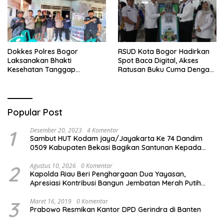
Dokkes Polres Bogor
RSUD Kota Bogor Hadirkan
Laksanakan Bhakti
Spot Baca Digital, Akses
Kesehatan Tanggap
Ratusan Buku Cuma Dengan
Bencana di Rancabungur
Scan QR!
Popular Post
1
Desember 20, 2023
4 Komentar
Sambut HUT Kodam jaya/Jayakarta Ke 74 Dandim
0509 Kabupaten Bekasi Bagikan Santunan Kepada
Ratusan Anak Yatim-Piatu
2
Agustus 10, 2026
0 Komentar
Kapolda Riau Beri Penghargaan Dua Yayasan,
Apresiasi Kontribusi Bangun Jembatan Merah Putih
Presisi
3
Maret 16, 2019
0 Komentar
Prabowo Resmikan Kantor DPD Gerindra di Banten