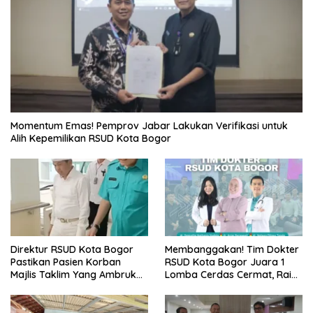
Momentum Emas! Pemprov Jabar Lakukan Verifikasi untuk
Alih Kepemilikan RSUD Kota Bogor
Direktur RSUD Kota Bogor
Membanggakan! Tim Dokter
Pastikan Pasien Korban
RSUD Kota Bogor Juara 1
Majlis Taklim Yang Ambruk
Lomba Cerdas Cermat, Raih
Akan Mendapatkan
Pengakuan di Pentas Medis
Perawatan Maksimal
Se-Bogor