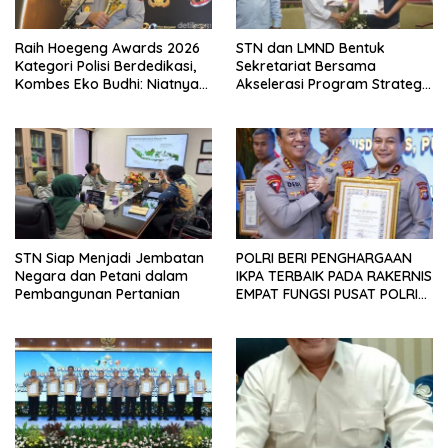
Raih Hoegeng Awards 2026
STN dan LMND Bentuk
Kategori Polisi Berdedikasi,
Sekretariat Bersama
Kombes Eko Budhi: Niatnya
Akselerasi Program Strategis
Menghijaukan Kembali
Nasional, Perkuat Dukungan
Lingkungan
terhadap Agenda Prioritas
Pemerintahan Prabowo–
Gibran
STN Siap Menjadi Jembatan
POLRI BERI PENGHARGAAN
Negara dan Petani dalam
IKPA TERBAIK PADA RAKERNIS
Pembangunan Pertanian
EMPAT FUNGSI PUSAT POLRI
2026