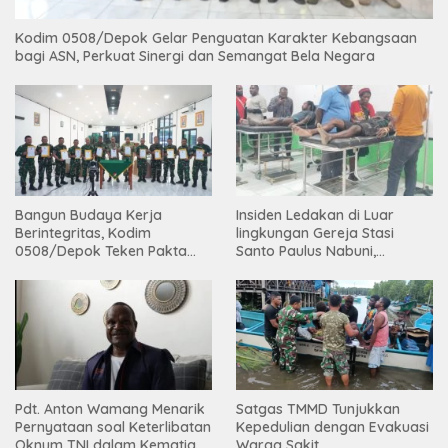
Kodim 0508/Depok Gelar Penguatan Karakter Kebangsaan
bagi ASN, Perkuat Sinergi dan Semangat Bela Negara
Bangun Budaya Kerja
Insiden Ledakan di Luar
Berintegritas, Kodim
lingkungan Gereja Stasi
0508/Depok Teken Pakta
Santo Paulus Nabuni,
Integritas TA 2026
Mbamogo, Intan Jaya
Pdt. Anton Wamang Menarik
Satgas TMMD Tunjukkan
Pernyataan soal Keterlibatan
Kepedulian dengan Evakuasi
Oknum TNI dalam Kematian
Warga Sakit