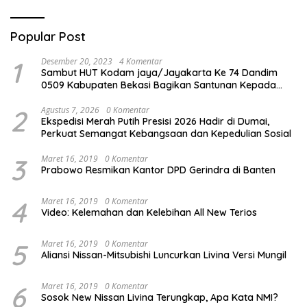
Popular Post
1
Desember 20, 2023
4 Komentar
Sambut HUT Kodam jaya/Jayakarta Ke 74 Dandim
0509 Kabupaten Bekasi Bagikan Santunan Kepada
Ratusan Anak Yatim-Piatu
2
Agustus 7, 2026
0 Komentar
Ekspedisi Merah Putih Presisi 2026 Hadir di Dumai,
Perkuat Semangat Kebangsaan dan Kepedulian Sosial
3
Maret 16, 2019
0 Komentar
Prabowo Resmikan Kantor DPD Gerindra di Banten
4
Maret 16, 2019
0 Komentar
Video: Kelemahan dan Kelebihan All New Terios
5
Maret 16, 2019
0 Komentar
Aliansi Nissan-Mitsubishi Luncurkan Livina Versi Mungil
6
Maret 16, 2019
0 Komentar
Sosok New Nissan Livina Terungkap, Apa Kata NMI?