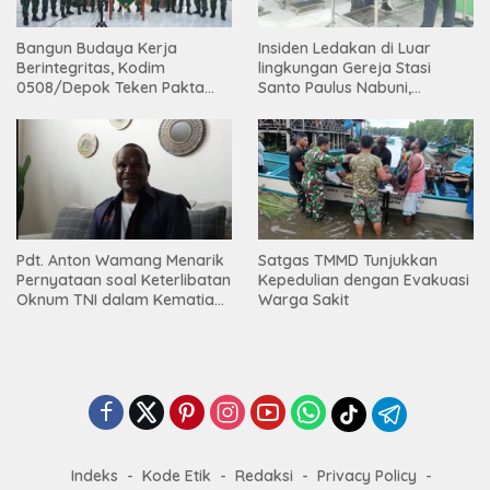
Bangun Budaya Kerja
Insiden Ledakan di Luar
Berintegritas, Kodim
lingkungan Gereja Stasi
0508/Depok Teken Pakta
Santo Paulus Nabuni,
Integritas TA 2026
Mbamogo, Intan Jaya
Pdt. Anton Wamang Menarik
Satgas TMMD Tunjukkan
Pernyataan soal Keterlibatan
Kepedulian dengan Evakuasi
Oknum TNI dalam Kematian
Warga Sakit
Putrinya di Camp Wini Mp.69
Tembagapura
Indeks
Kode Etik
Redaksi
Privacy Policy