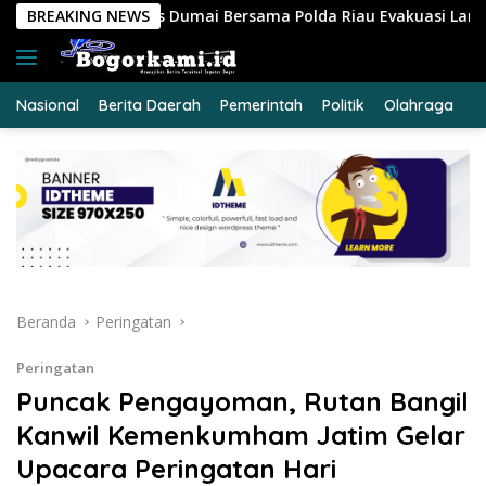
Langsung
ersama Polda Riau Evakuasi Lansia Sakit Menahun dalam Kegiat
BREAKING NEWS
ke
konten
Nasional
Berita Daerah
Pemerintah
Politik
Olahraga
E
Beranda
Peringatan
Peringatan
Puncak Pengayoman, Rutan Bangil
Kanwil Kemenkumham Jatim Gelar
Upacara Peringatan Hari