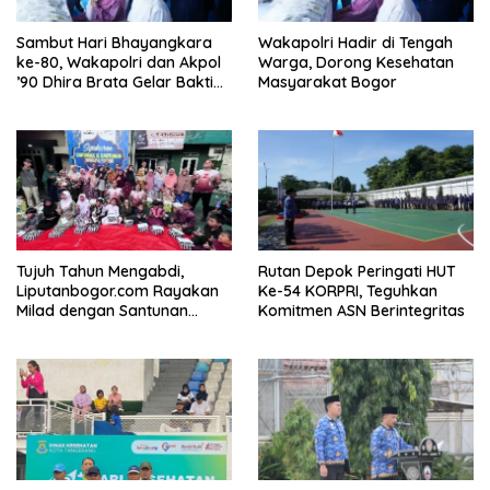
Sambut Hari Bhayangkara
Wakapolri Hadir di Tengah
ke-80, Wakapolri dan Akpol
Warga, Dorong Kesehatan
’90 Dhira Brata Gelar Bakti
Masyarakat Bogor
Sosial dan Kesehatan di
Bogor
Tujuh Tahun Mengabdi,
Rutan Depok Peringati HUT
Liputanbogor.com Rayakan
Ke-54 KORPRI, Teguhkan
Milad dengan Santunan
Komitmen ASN Berintegritas
Yatim dan Tradisi Cucurak