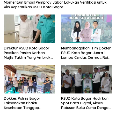
Momentum Emas! Pemprov Jabar Lakukan Verifikasi untuk
Alih Kepemilikan RSUD Kota Bogor
Direktur RSUD Kota Bogor
Membanggakan! Tim Dokter
Pastikan Pasien Korban
RSUD Kota Bogor Juara 1
Majlis Taklim Yang Ambruk
Lomba Cerdas Cermat, Raih
Akan Mendapatkan
Pengakuan di Pentas Medis
Perawatan Maksimal
Se-Bogor
Dokkes Polres Bogor
RSUD Kota Bogor Hadirkan
Laksanakan Bhakti
Spot Baca Digital, Akses
Kesehatan Tanggap
Ratusan Buku Cuma Dengan
Bencana di Rancabungur
Scan QR!