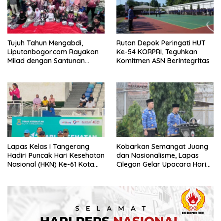
Tujuh Tahun Mengabdi,
Rutan Depok Peringati HUT
Liputanbogor.com Rayakan
Ke-54 KORPRI, Teguhkan
Milad dengan Santunan
Komitmen ASN Berintegritas
Yatim dan Tradisi Cucurak
Lapas Kelas I Tangerang
Kobarkan Semangat Juang
Hadiri Puncak Hari Kesehatan
dan Nasionalisme, Lapas
Nasional (HKN) Ke-61 Kota
Cilegon Gelar Upacara Hari
Tangerang
Pahlawan