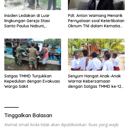
Insiden Ledakan di Luar
Pdt. Anton Wamang Menarik
lingkungan Gereja Stasi
Pernyataan soal Keterlibatan
Santo Paulus Nabuni,
Oknum TNI dalam Kematian
Mbamogo, Intan Jaya
Putrinya di Camp Wini Mp.69
Tembagapura
Satgas TMMD Tunjukkan
Senyum Hangat Anak-Anak
Kepedulian dengan Evakuasi
Warnai Kebersamaan
Warga Sakit
dengan Satgas TMMD ke-128
Kodim 1710/Mimika
Tinggalkan Balasan
Alamat email Anda tidak akan dipublikasikan.
Ruas yang wajib