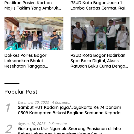
Pastikan Pasien Korban
RSUD Kota Bogor Juara 1
Majlis Taklim Yang Ambruk
Lomba Cerdas Cermat, Raih
Akan Mendapatkan
Pengakuan di Pentas Medis
Perawatan Maksimal
Se-Bogor
Dokkes Polres Bogor
RSUD Kota Bogor Hadirkan
Laksanakan Bhakti
Spot Baca Digital, Akses
Kesehatan Tanggap
Ratusan Buku Cuma Dengan
Bencana di Rancabungur
Scan QR!
Popular Post
1
Desember 20, 2023
4 Komentar
Sambut HUT Kodam jaya/Jayakarta Ke 74 Dandim
0509 Kabupaten Bekasi Bagikan Santunan Kepada
Ratusan Anak Yatim-Piatu
2
Agustus 10, 2026
0 Komentar
Gara-gara Usir Nyamuk, Seorang Pensiunan di Inhu