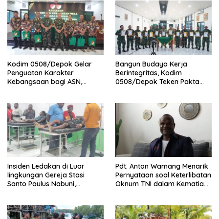
Kodim 0508/Depok Gelar
Bangun Budaya Kerja
Penguatan Karakter
Berintegritas, Kodim
Kebangsaan bagi ASN,
0508/Depok Teken Pakta
Perkuat Sinergi dan
Integritas TA 2026
Semangat Bela Negara
Insiden Ledakan di Luar
Pdt. Anton Wamang Menarik
lingkungan Gereja Stasi
Pernyataan soal Keterlibatan
Santo Paulus Nabuni,
Oknum TNI dalam Kematian
Mbamogo, Intan Jaya
Putrinya di Camp Wini Mp.69
Tembagapura