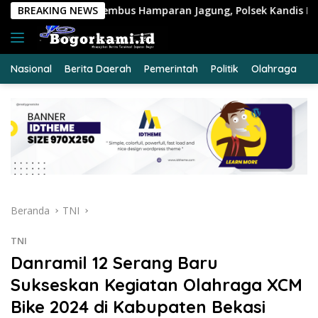
Langsung
mparan Jagung, Polsek Kandis Pastikan Ketahanan Pangan T
BREAKING NEWS
ke
konten
Nasional
Berita Daerah
Pemerintah
Politik
Olahraga
E
Beranda
TNI
TNI
Danramil 12 Serang Baru
Sukseskan Kegiatan Olahraga XCM
Bike 2024 di Kabupaten Bekasi