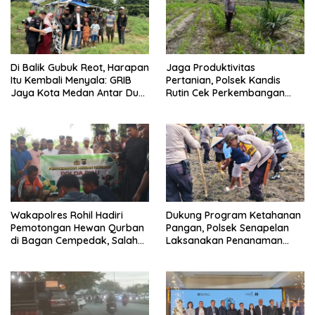
Di Balik Gubuk Reot, Harapan
Jaga Produktivitas
Itu Kembali Menyala: GRIB
Pertanian, Polsek Kandis
Jaya Kota Medan Antar Dua
Rutin Cek Perkembangan
Anak Kembali Bersekolah
Jagung Pipil
Wakapolres Rohil Hadiri
Dukung Program Ketahanan
Pemotongan Hewan Qurban
Pangan, Polsek Senapelan
di Bagan Cempedak, Salah
Laksanakan Penanaman
Satunya Sumbangan
Jagung Pipil
Kapolda Riau