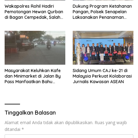
Wakapolres Rohil Hadiri
Dukung Program Ketahanan
Pemotongan Hewan Qurban
Pangan, Polsek Senapelan
di Bagan Cempedak, Salah
Laksanakan Penanaman
Satunya Sumbangan
Jagung Pipil
Kapolda Riau
Masyarakat Keluhkan Kafe
Sidang Umum CAJ ke-21 di
dan Minimarket di Jalan By
Malaysia Perkuat Kolaborasi
Pass Manfaatkan Bahu
Jurnalis Kawasan ASEAN
Jalan, Izin AMDAL Lalin
Dipertanyaka..,
Tinggalkan Balasan
Alamat email Anda tidak akan dipublikasikan.
Ruas yang wajib
ditandai
*