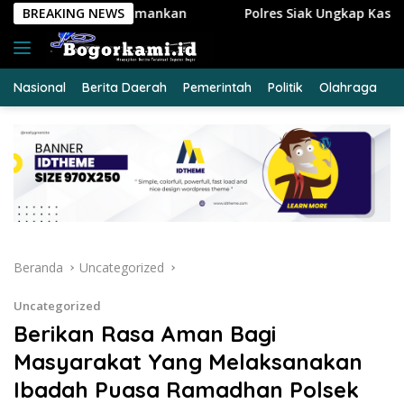
Langsung
kan
BREAKING NEWS
Polres Siak Ungkap Kasus Kekerasan Terhadap Ana
ke
konten
Nasional
Berita Daerah
Pemerintah
Politik
Olahraga
E
Beranda
Uncategorized
Uncategorized
Berikan Rasa Aman Bagi
Masyarakat Yang Melaksanakan
Ibadah Puasa Ramadhan Polsek