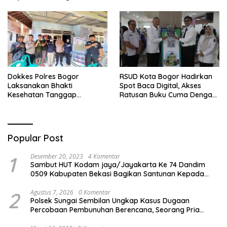
Akan Mendapatkan
Pengakuan di Pentas Medis
Perawatan Maksimal
Se-Bogor
Dokkes Polres Bogor
RSUD Kota Bogor Hadirkan
Laksanakan Bhakti
Spot Baca Digital, Akses
Kesehatan Tanggap
Ratusan Buku Cuma Dengan
Bencana di Rancabungur
Scan QR!
Popular Post
1
Desember 20, 2023
4 Komentar
Sambut HUT Kodam jaya/Jayakarta Ke 74 Dandim
0509 Kabupaten Bekasi Bagikan Santunan Kepada
Ratusan Anak Yatim-Piatu
2
Agustus 7, 2026
0 Komentar
Polsek Sungai Sembilan Ungkap Kasus Dugaan
Percobaan Pembunuhan Berencana, Seorang Pria
Berhasil Diamankan