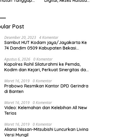
ehatan Tanggap
Digital, Akses Ratusan
ana di
Buku Cuma Dengan
cabungur
Scan QR!
ular Post
Desember 20, 2023
4 Komentar
Sambut HUT Kodam jaya/Jayakarta Ke
74 Dandim 0509 Kabupaten Bekasi
Bagikan Santunan Kepada Ratusan Anak
Yatim-Piatu
Agustus 6, 2026
0 Komentar
Kapolres Rohil Silaturahmi ke Pemda,
Kodim dan Kejari, Perkuat Sinergitas dan
Soliditas Antarinstansi
Maret 16, 2019
0 Komentar
Prabowo Resmikan Kantor DPD Gerindra
di Banten
Maret 16, 2019
0 Komentar
Video: Kelemahan dan Kelebihan All New
Terios
Maret 16, 2019
0 Komentar
Aliansi Nissan-Mitsubishi Luncurkan Livina
Versi Mungil