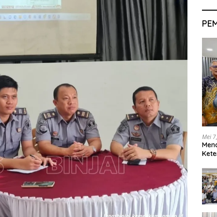
PE
Mei 7
Men
Kete