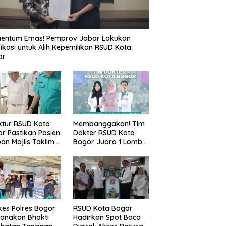
entum Emas! Pemprov Jabar Lakukan
fikasi untuk Alih Kepemilikan RSUD Kota
or
ktur RSUD Kota
Membanggakan! Tim
r Pastikan Pasien
Dokter RSUD Kota
an Majlis Taklim
Bogor Juara 1 Lomba
g Ambruk Akan
Cerdas Cermat, Raih
dapatkan
Pengakuan di Pentas
awatan Maksimal
Medis Se-Bogor
es Polres Bogor
RSUD Kota Bogor
anakan Bhakti
Hadirkan Spot Baca