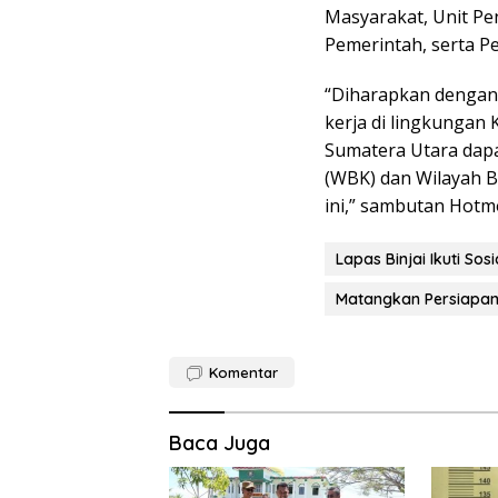
Masyarakat, Unit Pen
Pemerintah, serta P
“Diharapkan dengan t
kerja di lingkunga
Sumatera Utara dapa
(WBK) dan Wilayah B
ini,” sambutan Hotmo
Lapas Binjai Ikuti S
Matangkan Persiapan
Komentar
Baca Juga