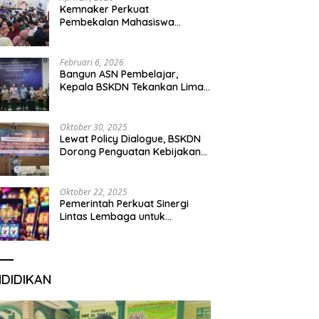
Kemnaker Perkuat
Pembekalan Mahasiswa
Hadapi Green Jobs dan Dunia
Kerja Digital
Februari 6, 2026
Bangun ASN Pembelajar,
Kepala BSKDN Tekankan Lima
Disiplin Learning Organization
Oktober 30, 2025
Lewat Policy Dialogue, BSKDN
Dorong Penguatan Kebijakan
Publik yang Inklusif
Oktober 22, 2025
Pemerintah Perkuat Sinergi
Lintas Lembaga untuk
Berantas Judi Daring Demi
Lindungi Generasi Muda
NDIDIKAN