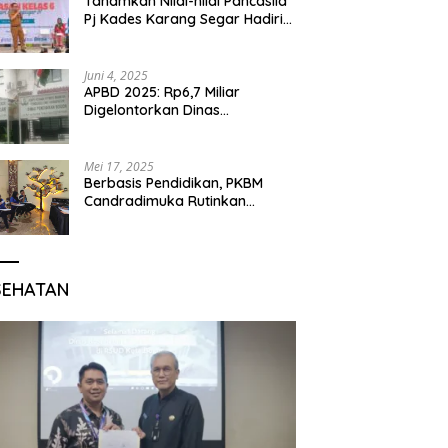
Tanamkan Nilai-nilai Pancasila
Pj Kades Karang Segar Hadiri
Kegiatan Gelar Karya P5 dan
Perpisahan Siswa Kelas 6 SDN
01 Karang Segar
Juni 4, 2025
APBD 2025: Rp6,7 Miliar
Digelontorkan Dinas
Pendidikan Bogor untuk
Internet Sekolah
Mei 17, 2025
Berbasis Pendidikan, PKBM
Candradimuka Rutinkan
Program Belajar untuk Warga
Binaan Rutan Bangil
SEHATAN