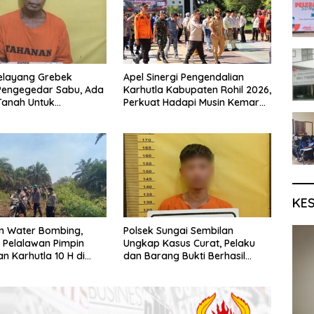
elayang Grebek
Apel Sinergi Pengendalian
Pengegedar Sabu, Ada
Karhutla Kabupaten Rohil 2026,
Tanah Untuk
Perkuat Hadapi Musin Kemarau
an Barang Bukti
dan El Nino
KE
n Water Bombing,
Polsek Sungai Sembilan
 Pelalawan Pimpin
Ungkap Kasus Curat, Pelaku
 Karhutla 10 H di
dan Barang Bukti Berhasil
an
Diamankan