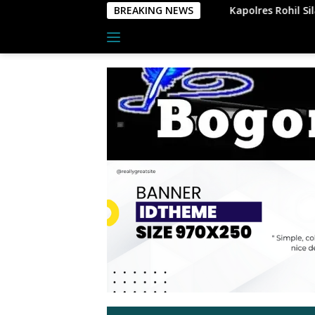
Langsung
Kapolres Rohil Silaturahmi ke Pemda, Kodim
BREAKING NEWS
ke
konten
Indeks
tutup