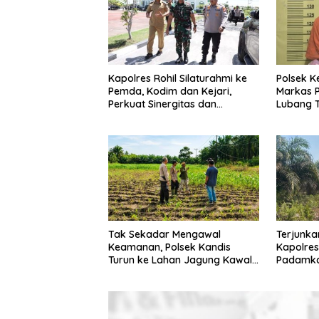
Kapolres Rohil Silaturahmi ke
Polsek K
Pemda, Kodim dan Kejari,
Markas 
Perkuat Sinergitas dan
Lubang 
Soliditas Antarinstansi
Menyimp
Tak Sekadar Mengawal
Terjunka
Keamanan, Polsek Kandis
Kapolres
Turun ke Lahan Jagung Kawal
Padamkan
Ketahanan Pangan
Kerumut