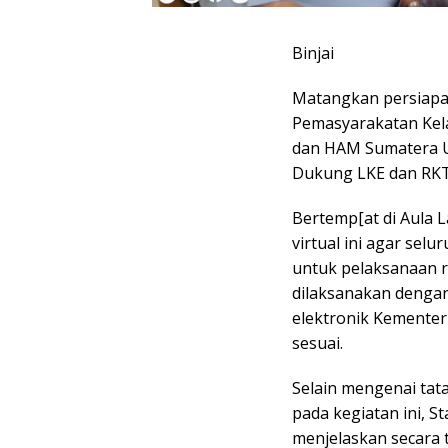
Binjai
Matangkan persiapa
Pemasyarakatan Kela
dan HAM Sumatera Ut
Dukung LKE dan RKT 
Bertemp[at di Aula 
virtual ini agar sel
untuk pelaksanaan re
dilaksanakan dengan
elektronik Kemente
sesuai.
Selain mengenai tata
pada kegiatan ini, 
menjelaskan secara