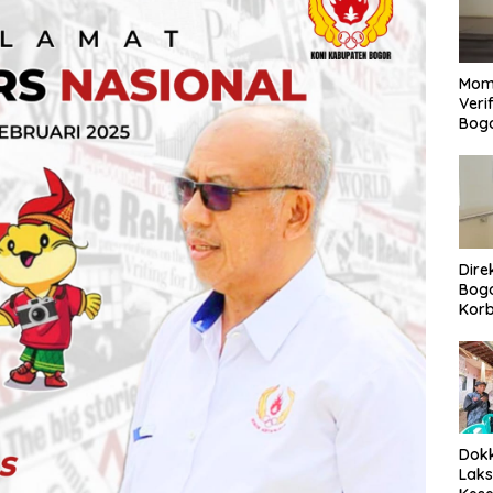
Mom
Veri
Bog
Dire
Bogo
Korb
Yan
Men
Per
Dokk
Laks