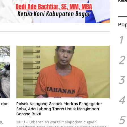
Kes
Benc
Ran
Pop
1
2
3
4
m dan
Polsek Kelayang Grebek Markas Pengegedar
Sabu, Ada Lubang Tanah Untuk Menyimpan
Barang Bukti
5
i,
INHU – Keberanian warga melaporkan dugaan
peredaran gelap narkotika berbuah manis. Personel