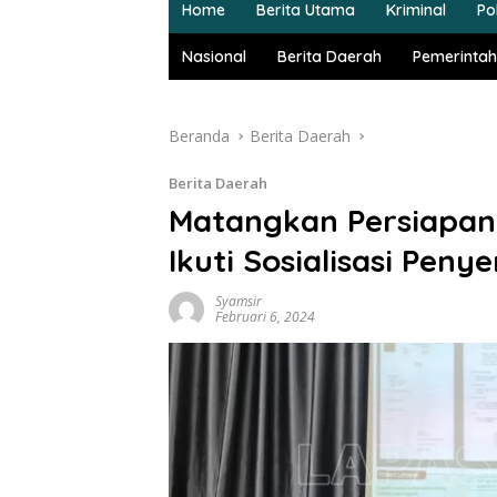
Home
Berita Utama
Kriminal
Pol
Nasional
Berita Daerah
Pemerintah
Beranda
Berita Daerah
Berita Daerah
Matangkan Persiapan 
Ikuti Sosialisasi Pe
Syamsir
Februari 6, 2024