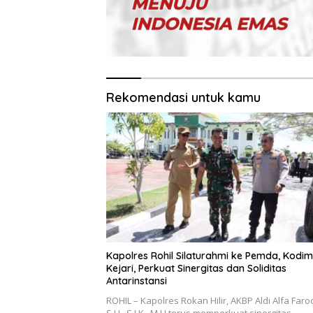
Rekomendasi untuk kamu
Kapolres Rohil Silaturahmi ke Pemda, Kodi
Kejari, Perkuat Sinergitas dan Soliditas
Antarinstansi
ROHIL – Kapolres Rokan Hilir, AKBP Aldi Alfa Faroq
S.H., S.I.K., M.H terus memperkuat sinergitas…