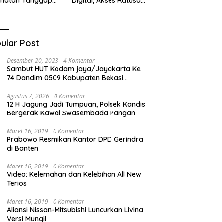
ehatan Tanggap
Digital, Akses Ratusan
ana di
Buku Cuma Dengan
cabungur
Scan QR!
ular Post
Desember 20, 2023
4 Komentar
Sambut HUT Kodam jaya/Jayakarta Ke
74 Dandim 0509 Kabupaten Bekasi
Bagikan Santunan Kepada Ratusan Anak
Yatim-Piatu
Agustus 7, 2026
0 Komentar
12 H Jagung Jadi Tumpuan, Polsek Kandis
Bergerak Kawal Swasembada Pangan
Maret 16, 2019
0 Komentar
Prabowo Resmikan Kantor DPD Gerindra
di Banten
Maret 16, 2019
0 Komentar
Video: Kelemahan dan Kelebihan All New
Terios
Maret 16, 2019
0 Komentar
Aliansi Nissan-Mitsubishi Luncurkan Livina
Versi Mungil