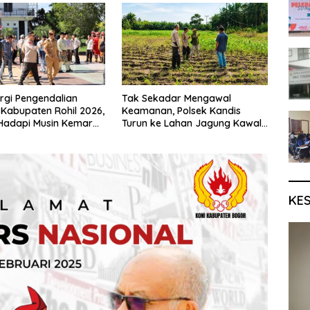
ergi Pengendalian
Tak Sekadar Mengawal
 Kabupaten Rohil 2026,
Keamanan, Polsek Kandis
 Hadapi Musin Kemarau
Turun ke Lahan Jagung Kawal
ino
Ketahanan Pangan
KE