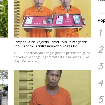
Kes
Benc
Ran
Pop
1
Sempat Kejar-kejaran Sama Polisi, 2 Pengedar
2
Sabu Diringkus Satresnarkoba Polres Inhu
INHU – Keberhasilan pengungkapan peredaran gelap
narkotika berlangsung dramatis di Desa Talang Suka
Maju, Kecamatan…
3
4
5