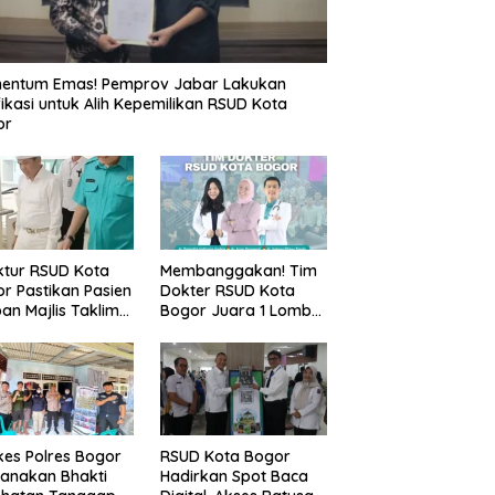
entum Emas! Pemprov Jabar Lakukan
fikasi untuk Alih Kepemilikan RSUD Kota
or
ktur RSUD Kota
Membanggakan! Tim
r Pastikan Pasien
Dokter RSUD Kota
an Majlis Taklim
Bogor Juara 1 Lomba
g Ambruk Akan
Cerdas Cermat, Raih
dapatkan
Pengakuan di Pentas
awatan Maksimal
Medis Se-Bogor
es Polres Bogor
RSUD Kota Bogor
anakan Bhakti
Hadirkan Spot Baca