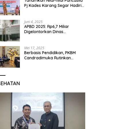
Tanamkan Nilai-nilai Pancasila
Pj Kades Karang Segar Hadiri
Kegiatan Gelar Karya P5 dan
Perpisahan Siswa Kelas 6 SDN
01 Karang Segar
Juni 4, 2025
APBD 2025: Rp6,7 Miliar
Digelontorkan Dinas
Pendidikan Bogor untuk
Internet Sekolah
Mei 17, 2025
Berbasis Pendidikan, PKBM
Candradimuka Rutinkan
Program Belajar untuk Warga
Binaan Rutan Bangil
SEHATAN