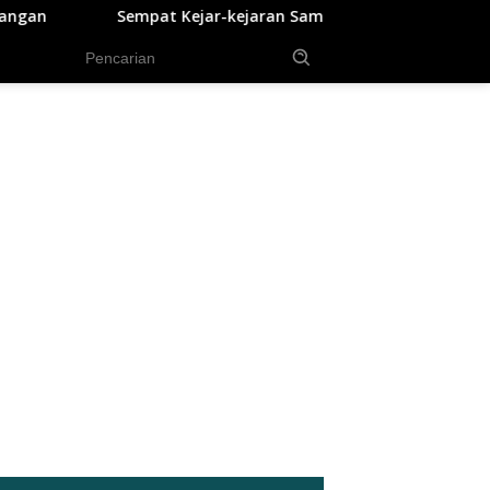
-kejaran Sama Polisi, 2 Pengedar Sabu Diringkus Satresnarkoba
tutup