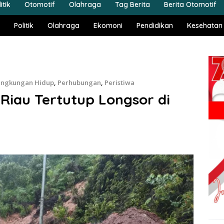
itik
Otomotif
Olahraga
Tag Berita
Berita Otomotif
Politik
Olahraga
Ekomoni
Pendidikan
Kesehatan
ingkungan Hidup
,
Perhubungan
,
Peristiwa
 Riau Tertutup Longsor di