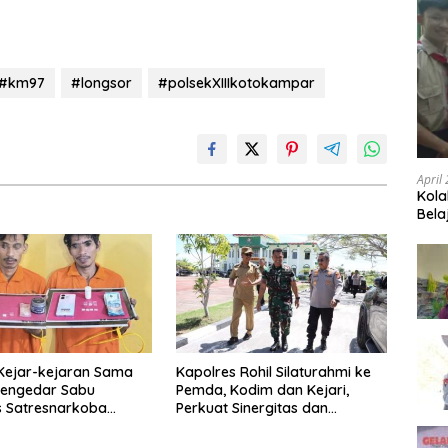
#km97
#longsor
#polsekXIIIkotokampar
April
Kola
Bela
Kejar-kejaran Sama
Kapolres Rohil Silaturahmi ke
2 Pengedar Sabu
Pemda, Kodim dan Kejari,
s Satresnarkoba
Perkuat Sinergitas dan
hu
Soliditas Antarinstansi