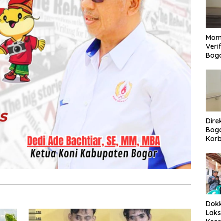
Mom
Veri
Bog
Dire
Bogo
Korb
Yan
Men
Per
Dokk
Laks