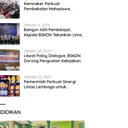
Kemnaker Perkuat
Pembekalan Mahasiswa
Hadapi Green Jobs dan Dunia
Kerja Digital
Februari 6, 2026
Bangun ASN Pembelajar,
Kepala BSKDN Tekankan Lima
Disiplin Learning Organization
Oktober 30, 2025
Lewat Policy Dialogue, BSKDN
Dorong Penguatan Kebijakan
Publik yang Inklusif
Oktober 22, 2025
Pemerintah Perkuat Sinergi
Lintas Lembaga untuk
Berantas Judi Daring Demi
Lindungi Generasi Muda
NDIDIKAN