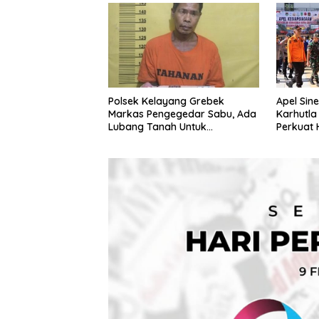
Polsek Kelayang Grebek
Apel Sin
Markas Pengegedar Sabu, Ada
Karhutla
Lubang Tanah Untuk
Perkuat
Menyimpan Barang Bukti
dan El N