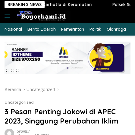
Langsung
utla di Kerumutan
BREAKING NEWS
Polsek Sungai Sembilan Ungkap Kas
ke
konten
Nasional
Berita Daerah
Pemerintah
Politik
Olahraga
E
Beranda
Uncategorized
Uncategorized
3 Pesan Penting Jokowi di APEC
2023, Singgung Perubahan Iklim
Syamsir