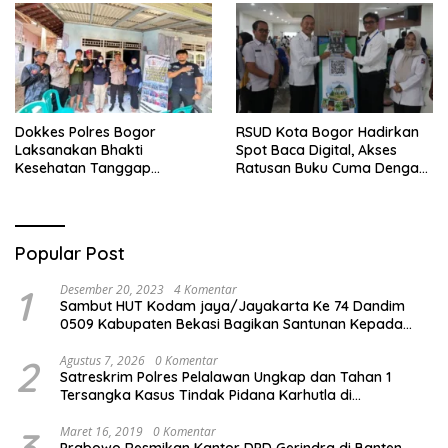
Perawatan Maksimal
Se-Bogor
Dokkes Polres Bogor
RSUD Kota Bogor Hadirkan
Laksanakan Bhakti
Spot Baca Digital, Akses
Kesehatan Tanggap
Ratusan Buku Cuma Dengan
Bencana di Rancabungur
Scan QR!
Popular Post
1
Desember 20, 2023
4 Komentar
Sambut HUT Kodam jaya/Jayakarta Ke 74 Dandim
0509 Kabupaten Bekasi Bagikan Santunan Kepada
Ratusan Anak Yatim-Piatu
2
Agustus 7, 2026
0 Komentar
Satreskrim Polres Pelalawan Ungkap dan Tahan 1
Tersangka Kasus Tindak Pidana Karhutla di
Kerumutan
Maret 16, 2019
0 Komentar