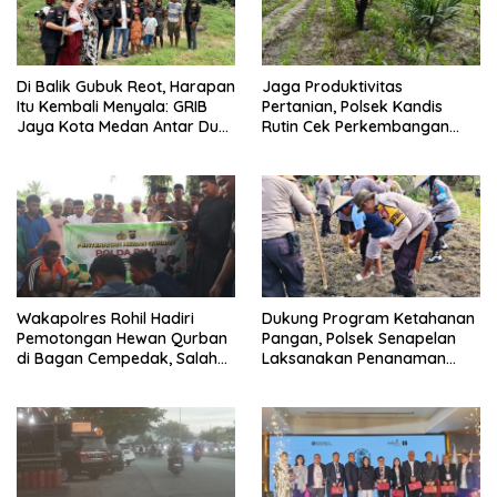
Di Balik Gubuk Reot, Harapan
Jaga Produktivitas
Itu Kembali Menyala: GRIB
Pertanian, Polsek Kandis
Jaya Kota Medan Antar Dua
Rutin Cek Perkembangan
Anak Kembali Bersekolah
Jagung Pipil
Wakapolres Rohil Hadiri
Dukung Program Ketahanan
Pemotongan Hewan Qurban
Pangan, Polsek Senapelan
di Bagan Cempedak, Salah
Laksanakan Penanaman
Satunya Sumbangan
Jagung Pipil
Kapolda Riau