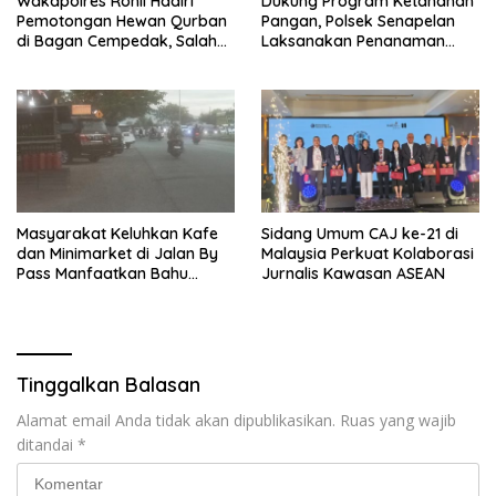
Wakapolres Rohil Hadiri
Dukung Program Ketahanan
Pemotongan Hewan Qurban
Pangan, Polsek Senapelan
di Bagan Cempedak, Salah
Laksanakan Penanaman
Satunya Sumbangan
Jagung Pipil
Kapolda Riau
Masyarakat Keluhkan Kafe
Sidang Umum CAJ ke-21 di
dan Minimarket di Jalan By
Malaysia Perkuat Kolaborasi
Pass Manfaatkan Bahu
Jurnalis Kawasan ASEAN
Jalan, Izin AMDAL Lalin
Dipertanyaka..,
Tinggalkan Balasan
Alamat email Anda tidak akan dipublikasikan.
Ruas yang wajib
ditandai
*