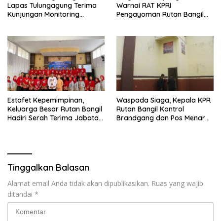
Lapas Tulungagung Terima
Warnai RAT KPRI
Kunjungan Monitoring
Pengayoman Rutan Bangil
Ditbinmas Polda Jawa Timur
Tahun Buku 2024
Estafet Kepemimpinan,
Waspada Siaga, Kepala KPR
Keluarga Besar Rutan Bangil
Rutan Bangil Kontrol
Hadiri Serah Terima Jabatan
Brandgang dan Pos Menara
Kepala Rutan Kelas I
Atas
Surakarta
Tinggalkan Balasan
Alamat email Anda tidak akan dipublikasikan.
Ruas yang wajib
ditandai
*