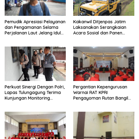
Pemudik Apresiasi Pelayanan
Kakanwil Ditjenpas Jatim
dan Pengamanan Selama
Laksanakan Serangkaian
Perjalanan Laut Jelang Idul
Acara Sosial dan Panen
Fitri 1446 H
Raya, SAE L’SIMA Kembali
Tunjukkan Hasil Manfaatnya
Perkuat Sinergi Dengan Polri,
Pergantian Kepengurusan
Lapas Tulungagung Terima
Warnai RAT KPRI
Kunjungan Monitoring
Pengayoman Rutan Bangil
Ditbinmas Polda Jawa Timur
Tahun Buku 2024