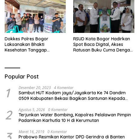
Perawatan Maksimal
Se-Bogor
Dokkes Polres Bogor
RSUD Kota Bogor Hadirkan
Laksanakan Bhakti
Spot Baca Digital, Akses
Kesehatan Tanggap
Ratusan Buku Cuma Dengan
Bencana di Rancabungur
Scan QR!
Popular Post
1
Desember 20, 2023
4 Komentar
Sambut HUT Kodam jaya/Jayakarta Ke 74 Dandim
0509 Kabupaten Bekasi Bagikan Santunan Kepada
Ratusan Anak Yatim-Piatu
2
Agustus 5, 2026
0 Komentar
Terjunkan Water Bombing, Kapolres Pelalawan Pimpin
Padamkan Karhutla 10 H di Kerumutan
3
Maret 16, 2019
0 Komentar
Prabowo Resmikan Kantor DPD Gerindra di Banten