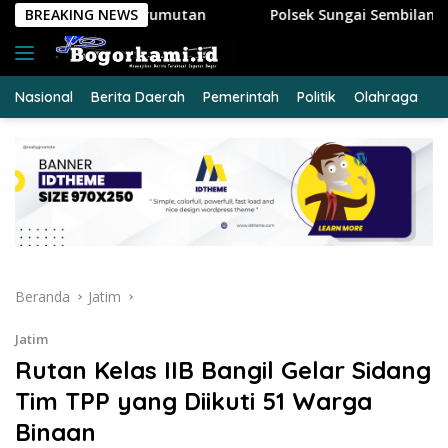
Langsung
BREAKING NEWS
Polsek Sungai Sembilan Ungkap Kasus Curat, Pelaku da
ke
konten
Nasional
Berita Daerah
Pemerintah
Politik
Olahraga
E
Beranda
Jatim
Jatim
Rutan Kelas IIB Bangil Gelar Sidang
Tim TPP yang Diikuti 51 Warga
Binaan