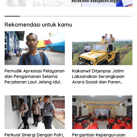
Rekomendasi untuk kamu
Pemudik Apresiasi Pelayanan
Kakanwil Ditjenpas Jatim
dan Pengamanan Selama
Laksanakan Serangkaian
Perjalanan Laut Jelang Idul
Acara Sosial dan Panen
Fitri 1446 H
Raya, SAE L’SIMA Kembali
Tunjukkan Hasil Manfaatnya
Perkuat Sinergi Dengan Polri,
Pergantian Kepengurusan