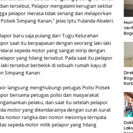
ian tersebut, Pelapor mengalami kerugian sekitar
ingga pelapor merasa tidak senang dan melaporkan
 Polsek Simpang Kanan,” jelas Iptu Yulanda Alvaleri.
Mom
Veri
Bog
elapor baru saja pulang dari Tugu Kelurahan
por saat itu berpapasan dengan seorang laki-laki
darai sepeda motor yang sangat mirip dengan
elapor yang hilang tersebut. Pada saat itu pelapor
-laki tersebut berbelok di sebuah rumah kayu di
an Simpang Kanan.
Dire
Bogo
Korb
apor langsung menghubungi petugas Polisi Polsek
Yan
Men
por bersama petugas polisi dan masyarakat
Per
ngamankan pelaku, dan saat itu setelah pelapor
eda motor yang dikendarainya dengan surat-surat
yata nomor rangka dan nomor mesinnya ternyata
Dokk
tas sepeda motor milik pelapor yang hilang
Laks