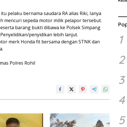
Kes
Benc
Ran
t itu pelaku bernama saudara RA alias Riki, Ianya
 mencuri sepeda motor milik pelapor tersebut.
Pop
beserta barang bukti dibawa ke Polsek Simpang
enyelidikan/penyidikan lebih lanjut.
1
otor merk Honda fit bersama dengan STNK dan
a.
2
mas Polres Rohil
3
4
5