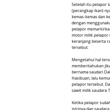
Setelah itu pelapo
(perangkap ikan) ny
kemas-kemas dan kem
dengan menggunakan
pelapor memarkirkan
motor milik pelapor 
keranjang beserta 
tersebut.
Mengetahui hal ters
memberitahukan jika 
bernama saudari Dah
Hasibuan, lalu kemu
pelapor tersebut. Da
sawit milik saudara
Ketika pelapor suda
istrinya dan saudar