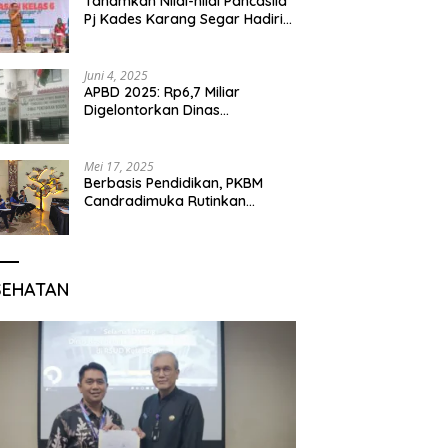
Tanamkan Nilai-nilai Pancasila
Pj Kades Karang Segar Hadiri
Kegiatan Gelar Karya P5 dan
Perpisahan Siswa Kelas 6 SDN
01 Karang Segar
Juni 4, 2025
APBD 2025: Rp6,7 Miliar
Digelontorkan Dinas
Pendidikan Bogor untuk
Internet Sekolah
Mei 17, 2025
Berbasis Pendidikan, PKBM
Candradimuka Rutinkan
Program Belajar untuk Warga
Binaan Rutan Bangil
SEHATAN