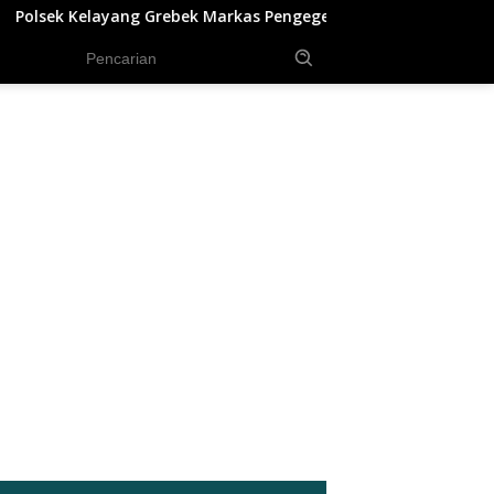
arkas Pengegedar Sabu, Ada Lubang Tanah Untuk Menyimpan B
tutup