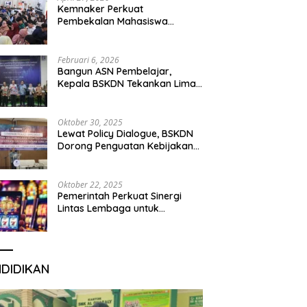
Kemnaker Perkuat
Pembekalan Mahasiswa
Hadapi Green Jobs dan Dunia
Kerja Digital
Februari 6, 2026
Bangun ASN Pembelajar,
Kepala BSKDN Tekankan Lima
Disiplin Learning Organization
Oktober 30, 2025
Lewat Policy Dialogue, BSKDN
Dorong Penguatan Kebijakan
Publik yang Inklusif
Oktober 22, 2025
Pemerintah Perkuat Sinergi
Lintas Lembaga untuk
Berantas Judi Daring Demi
Lindungi Generasi Muda
NDIDIKAN