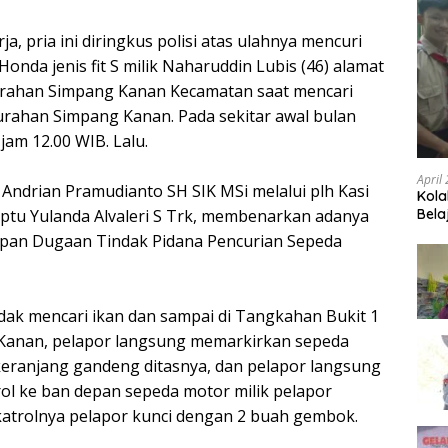
a, pria ini diringkus polisi atas ulahnya mencuri
nda jenis fit S milik Naharuddin Lubis (46) alamat
rahan Simpang Kanan Kecamatan saat mencari
elurahan Simpang Kanan. Pada sekitar awal bulan
jam 12.00 WIB. Lalu.
April
 Andrian Pramudianto SH SIK MSi melalui plh Kasi
Kola
Bela
Iptu Yulanda Alvaleri S Trk, membenarkan adanya
an Dugaan Tindak Pidana Pencurian Sepeda
ndak mencari ikan dan sampai di Tangkahan Bukit 1
Kanan, pelapor langsung memarkirkan sepeda
 keranjang gandeng ditasnya, dan pelapor langsung
trol ke ban depan sepeda motor milik pelapor
 katrolnya pelapor kunci dengan 2 buah gembok.