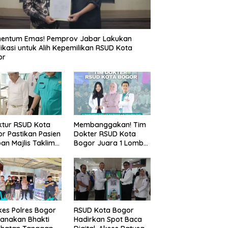
entum Emas! Pemprov Jabar Lakukan
fikasi untuk Alih Kepemilikan RSUD Kota
or
ktur RSUD Kota
Membanggakan! Tim
r Pastikan Pasien
Dokter RSUD Kota
an Majlis Taklim
Bogor Juara 1 Lomba
g Ambruk Akan
Cerdas Cermat, Raih
dapatkan
Pengakuan di Pentas
awatan Maksimal
Medis Se-Bogor
es Polres Bogor
RSUD Kota Bogor
anakan Bhakti
Hadirkan Spot Baca