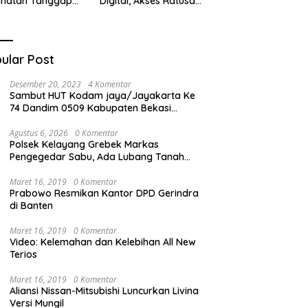
ehatan Tanggap
Digital, Akses Ratusan
ana di
Buku Cuma Dengan
cabungur
Scan QR!
ular Post
Desember 20, 2023
4 Komentar
Sambut HUT Kodam jaya/Jayakarta Ke
74 Dandim 0509 Kabupaten Bekasi
Bagikan Santunan Kepada Ratusan Anak
Yatim-Piatu
Agustus 6, 2026
0 Komentar
Polsek Kelayang Grebek Markas
Pengegedar Sabu, Ada Lubang Tanah
Untuk Menyimpan Barang Bukti
Maret 16, 2019
0 Komentar
Prabowo Resmikan Kantor DPD Gerindra
di Banten
Maret 16, 2019
0 Komentar
Video: Kelemahan dan Kelebihan All New
Terios
Maret 16, 2019
0 Komentar
Aliansi Nissan-Mitsubishi Luncurkan Livina
Versi Mungil