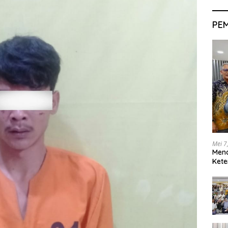
PE
Mei 7
Men
Kete