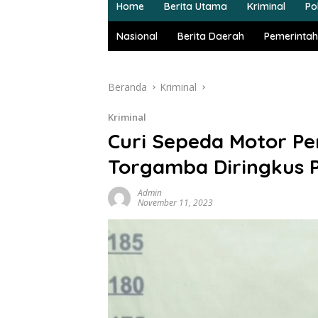
Home
Berita Utama
Kriminal
Pol
Nasional
Berita Daerah
Pemerintah
Beranda
Kriminal
Kriminal
Curi Sepeda Motor Pen
Torgamba Diringkus 
Admin
November 11, 2023