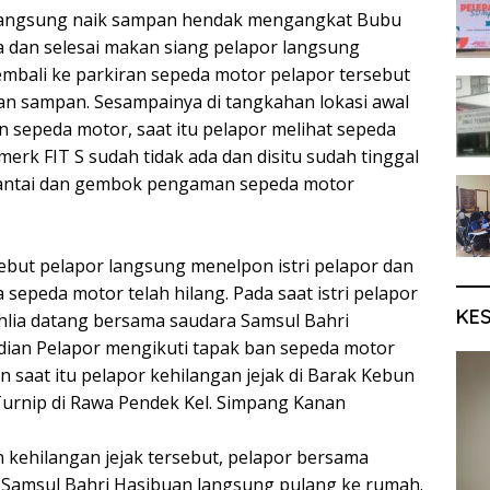
r langsung naik sampan hendak mengangkat Bubu
a dan selesai makan siang pelapor langsung
bali ke parkiran sepeda motor pelapor tersebut
 sampan. Sesampainya di tangkahan lokasi awal
 sepeda motor, saat itu pelapor melihat sepeda
merk FIT S sudah tidak ada dan disitu sudah tinggal
rantai dan gembok pengaman sepeda motor
ebut pelapor langsung menelpon istri pelapor dan
sepeda motor telah hilang. Pada saat istri pelapor
KE
lia datang bersama saudara Samsul Bahri
dian Pelapor mengikuti tapak ban sepeda motor
n saat itu pelapor kehilangan jejak di Barak Kebun
 Turnip di Rawa Pendek Kel. Simpang Kanan
h kehilangan jejak tersebut, pelapor bersama
a Samsul Bahri Hasibuan langsung pulang ke rumah.