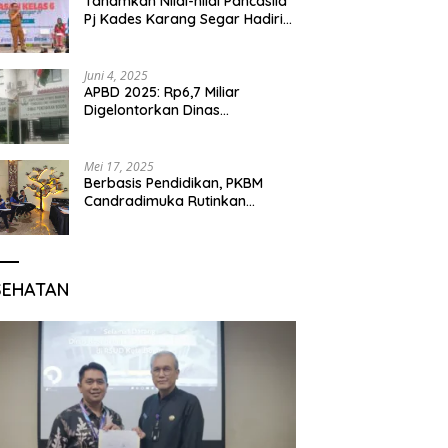
Tanamkan Nilai-nilai Pancasila
Pj Kades Karang Segar Hadiri
Kegiatan Gelar Karya P5 dan
Perpisahan Siswa Kelas 6 SDN
01 Karang Segar
Juni 4, 2025
APBD 2025: Rp6,7 Miliar
Digelontorkan Dinas
Pendidikan Bogor untuk
Internet Sekolah
Mei 17, 2025
Berbasis Pendidikan, PKBM
Candradimuka Rutinkan
Program Belajar untuk Warga
Binaan Rutan Bangil
SEHATAN