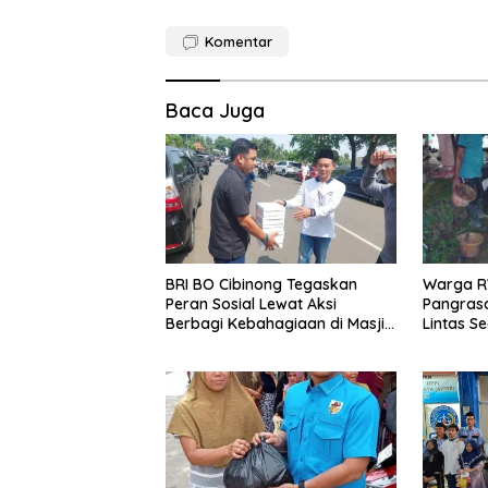
Komentar
Baca Juga
BRI BO Cibinong Tegaskan
Warga R
Peran Sosial Lewat Aksi
Pangras
Berbagi Kebahagiaan di Masjid
Lintas S
Baitul Faizin
Nyata S
Royong