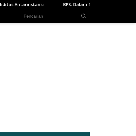
BPS: Dalam Tiga Bulan, Lebih dari Setengah Juta Orang Tersera
tutup