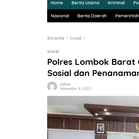
Home
Berita Utama
Kriminal
Pol
Nasional
Berita Daerah
Pemerintah
Beranda
Sosial
Sosial
Polres Lombok Barat 
Sosial dan Penanama
Admin
November 4, 2023