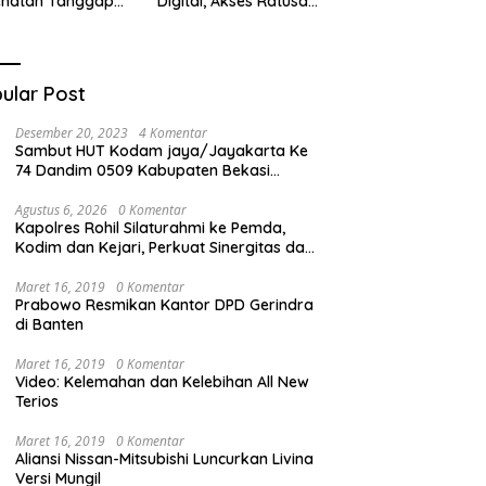
ehatan Tanggap
Digital, Akses Ratusan
ana di
Buku Cuma Dengan
cabungur
Scan QR!
ular Post
Desember 20, 2023
4 Komentar
Sambut HUT Kodam jaya/Jayakarta Ke
74 Dandim 0509 Kabupaten Bekasi
Bagikan Santunan Kepada Ratusan Anak
Yatim-Piatu
Agustus 6, 2026
0 Komentar
Kapolres Rohil Silaturahmi ke Pemda,
Kodim dan Kejari, Perkuat Sinergitas dan
Soliditas Antarinstansi
Maret 16, 2019
0 Komentar
Prabowo Resmikan Kantor DPD Gerindra
di Banten
Maret 16, 2019
0 Komentar
Video: Kelemahan dan Kelebihan All New
Terios
Maret 16, 2019
0 Komentar
Aliansi Nissan-Mitsubishi Luncurkan Livina
Versi Mungil