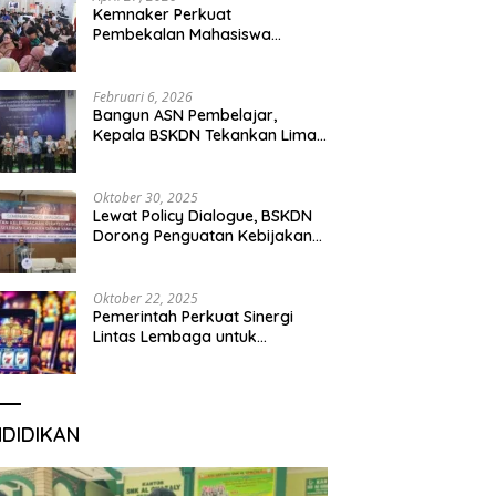
Kemnaker Perkuat
Pembekalan Mahasiswa
Hadapi Green Jobs dan Dunia
Kerja Digital
Februari 6, 2026
Bangun ASN Pembelajar,
Kepala BSKDN Tekankan Lima
Disiplin Learning Organization
Oktober 30, 2025
Lewat Policy Dialogue, BSKDN
Dorong Penguatan Kebijakan
Publik yang Inklusif
Oktober 22, 2025
Pemerintah Perkuat Sinergi
Lintas Lembaga untuk
Berantas Judi Daring Demi
Lindungi Generasi Muda
NDIDIKAN