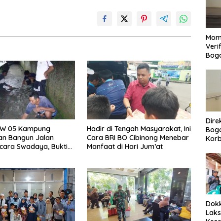
Mom
Veri
Bog
Dire
W 05 Kampung
Hadir di Tengah Masyarakat, Ini
Bogo
an Bangun Jalan
Cara BRI BO Cibinong Menebar
Korb
ecara Swadaya, Bukti
Manfaat di Hari Jum’at
Yan
emangat Gotong
Men
Per
Dokk
Laks