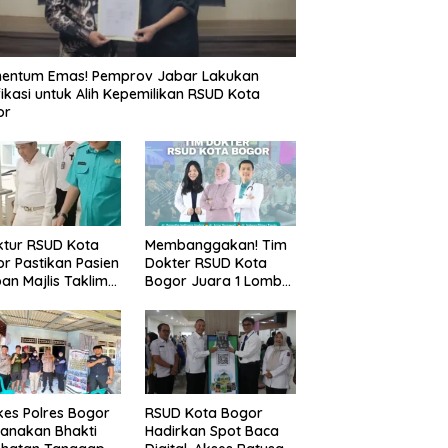
entum Emas! Pemprov Jabar Lakukan
fikasi untuk Alih Kepemilikan RSUD Kota
or
ktur RSUD Kota
Membanggakan! Tim
r Pastikan Pasien
Dokter RSUD Kota
an Majlis Taklim
Bogor Juara 1 Lomba
g Ambruk Akan
Cerdas Cermat, Raih
dapatkan
Pengakuan di Pentas
awatan Maksimal
Medis Se-Bogor
es Polres Bogor
RSUD Kota Bogor
anakan Bhakti
Hadirkan Spot Baca