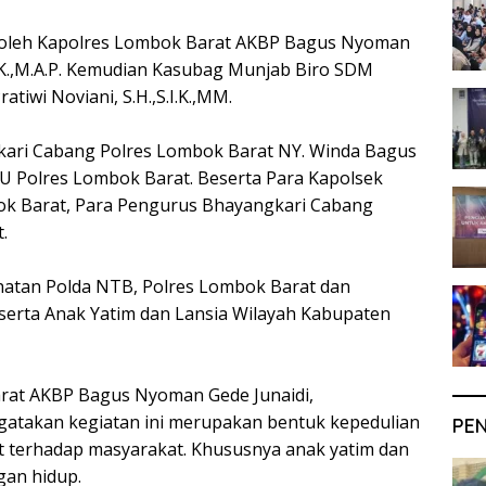
ri oleh Kapolres Lombok Barat AKBP Bagus Nyoman
.I.K.,M.A.P. Kemudian Kasubag Munjab Biro SDM
tiwi Noviani, S.H.,S.I.K.,MM.
kari Cabang Polres Lombok Barat NY. Winda Bagus
PJU Polres Lombok Barat. Beserta Para Kapolsek
ok Barat, Para Pengurus Bhayangkari Cabang
.
atan Polda NTB, Polres Lombok Barat dan
erta Anak Yatim dan Lansia Wilayah Kabupaten
rat AKBP Bagus Nyoman Gede Junaidi,
mengatakan kegiatan ini merupakan bentuk kepedulian
PE
 terhadap masyarakat. Khususnya anak yatim dan
ngan hidup.