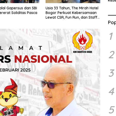
Kes
Benc
halal Gapersus dan SBI
Usia 33 Tahun, The Mirah Hotel
Ran
ererat Soliditas Pasca
Bogor Perkuat Kebersamaan
Lewat CSR, Fun Run, dan Staff
Pop
Party
1
2
3
4
5