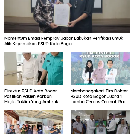
Momentum Emas! Pemprov Jabar Lakukan Verifikasi untuk
Alih Kepemilikan RSUD Kota Bogor
Direktur RSUD Kota Bogor
Membanggakan! Tim Dokter
Pastikan Pasien Korban
RSUD Kota Bogor Juara 1
Majlis Taklim Yang Ambruk
Lomba Cerdas Cermat, Raih
Akan Mendapatkan
Pengakuan di Pentas Medis
Perawatan Maksimal
Se-Bogor