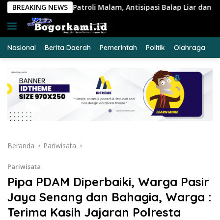
Langsung
Malam, Antisipasi Balap Liar dan Gangguan Kamtibmas
BREAKING NEWS
D
ke
konten
Nasional
Berita Daerah
Pemerintah
Politik
Olahraga
E
Beranda
Pariwisata
Pariwisata
Pipa PDAM Diperbaiki, Warga Pasir
Jaya Senang dan Bahagia, Warga :
Terima Kasih Jajaran Polresta