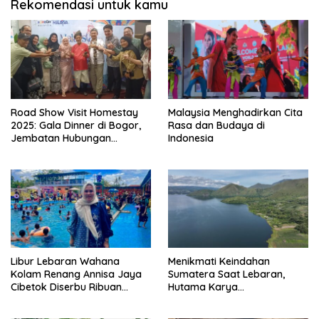
Rekomendasi untuk kamu
Road Show Visit Homestay
Malaysia Menghadirkan Cita
2025: Gala Dinner di Bogor,
Rasa dan Budaya di
Jembatan Hubungan
Indonesia
Bilateral Yang Kuat
Libur Lebaran Wahana
Menikmati Keindahan
Kolam Renang Annisa Jaya
Sumatera Saat Lebaran,
Cibetok Diserbu Ribuan
Hutama Karya
Pengunjung
Rekomendasikan Wisata
Alam Sekitar JTTS