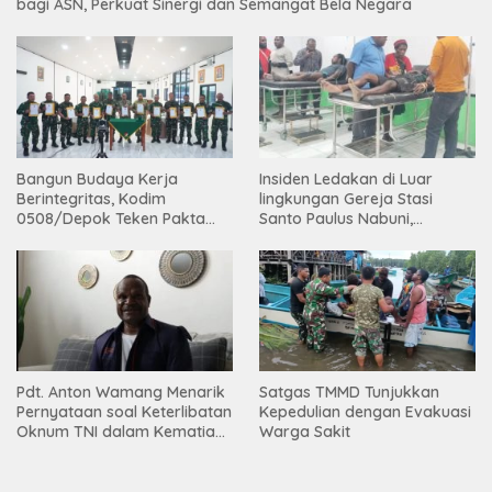
bagi ASN, Perkuat Sinergi dan Semangat Bela Negara
Bangun Budaya Kerja
Insiden Ledakan di Luar
Berintegritas, Kodim
lingkungan Gereja Stasi
0508/Depok Teken Pakta
Santo Paulus Nabuni,
Integritas TA 2026
Mbamogo, Intan Jaya
Pdt. Anton Wamang Menarik
Satgas TMMD Tunjukkan
Pernyataan soal Keterlibatan
Kepedulian dengan Evakuasi
Oknum TNI dalam Kematian
Warga Sakit
Putrinya di Camp Wini Mp.69
Tembagapura