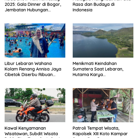
2025: Gala Dinner di Bogor,
Rasa dan Budaya di
Jembatan Hubungan
Indonesia
Bilateral Yang Kuat
Libur Lebaran Wahana
Menikmati Keindahan
Kolam Renang Annisa Jaya
Sumatera Saat Lebaran,
Cibetok Diserbu Ribuan
Hutama Karya
Pengunjung
Rekomendasikan Wisata
Alam Sekitar JTTS
Kawal Kenyamanan
Patroli Tempat Wisata,
Wisatawan, Subdit Wisata
Kapolsek XIII Koto Kampar