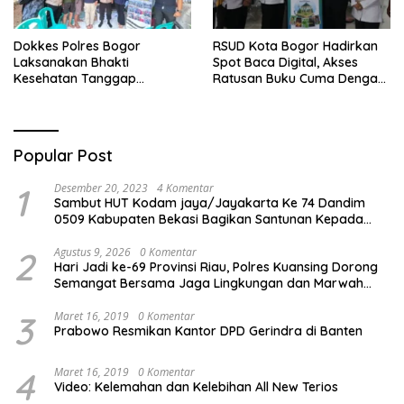
Dokkes Polres Bogor
RSUD Kota Bogor Hadirkan
Laksanakan Bhakti
Spot Baca Digital, Akses
Kesehatan Tanggap
Ratusan Buku Cuma Dengan
Bencana di Rancabungur
Scan QR!
Popular Post
1
Desember 20, 2023
4 Komentar
Sambut HUT Kodam jaya/Jayakarta Ke 74 Dandim
0509 Kabupaten Bekasi Bagikan Santunan Kepada
Ratusan Anak Yatim-Piatu
2
Agustus 9, 2026
0 Komentar
Hari Jadi ke-69 Provinsi Riau, Polres Kuansing Dorong
Semangat Bersama Jaga Lingkungan dan Marwah
Bumi Melayu
3
Maret 16, 2019
0 Komentar
Prabowo Resmikan Kantor DPD Gerindra di Banten
4
Maret 16, 2019
0 Komentar
Video: Kelemahan dan Kelebihan All New Terios