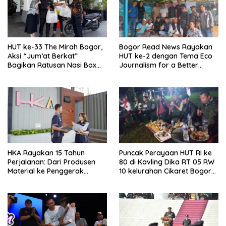
HUT ke-33 The Mirah Bogor,
Bogor Read News Rayakan
Aksi “Jum’at Berkat”
HUT ke-2 dengan Tema Eco
Bagikan Ratusan Nasi Box
Journalism for a Better
Untuk Jurnalis dan Pasukan
Future
Kuning
HKA Rayakan 15 Tahun
Puncak Perayaan HUT RI ke
Perjalanan: Dari Produsen
80 di Kavling Dika RT 05 RW
Material ke Penggerak
10 kelurahan Cikaret Bogor
Layanan Operasi Jalan Tol
Selatan Cukup Luar Biasa
Nasional