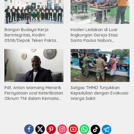
Bangun Budaya Kerja
Insiden Ledakan di Luar
Berintegritas, Kodim
lingkungan Gereja Stasi
0508/Depok Teken Pakta
Santo Paulus Nabuni,
Integritas TA 2026
Mbamogo, Intan Jaya
Pdt. Anton Wamang Menarik
Satgas TMMD Tunjukkan
Pernyataan soal Keterlibatan
Kepedulian dengan Evakuasi
Oknum TNI dalam Kematian
Warga Sakit
Putrinya di Camp Wini Mp.69
Tembagapura