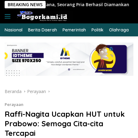
Langsung
eorang Pria Berhasil Diamankan
BREAKING NEWS
Polres Siak Ungkap K
ke
konten
Nasional
Berita Daerah
Pemerintah
Politik
Olahraga
E
Beranda
Perayaan
Perayaan
Raffi-Nagita Ucapkan HUT untuk
Prabowo: Semoga Cita-cita
Tercapai