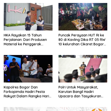
Kuning
HKA Rayakan 15 Tahun
Puncak Perayaan HUT RI ke
Perjalanan: Dari Produsen
80 di Kavling Dika RT 05 RW
Material ke Penggerak
10 kelurahan Cikaret Bogor
Layanan Operasi Jalan Tol
Selatan Cukup Luar Biasa
Nasional
Kapolres Bogor Dan
Polri Untuk Masyarakat,
Forkopimda Hadiri Pesta
Karutan Bangil Hadiri
Rakyat Dalam Rangka Hari
Upacara dan Tasyakuran
Bhayangkara Ke 79 Di
Hari Bhayangkara ke-79
Lapangan Tegar Beriman