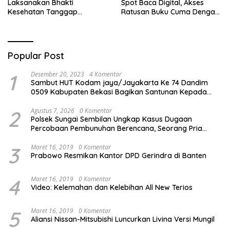
Laksanakan Bhakti
Spot Baca Digital, Akses
Kesehatan Tanggap
Ratusan Buku Cuma Dengan
Bencana di Rancabungur
Scan QR!
Popular Post
1
Desember 20, 2023
4 Komentar
Sambut HUT Kodam jaya/Jayakarta Ke 74 Dandim
0509 Kabupaten Bekasi Bagikan Santunan Kepada
Ratusan Anak Yatim-Piatu
2
Agustus 7, 2026
0 Komentar
Polsek Sungai Sembilan Ungkap Kasus Dugaan
Percobaan Pembunuhan Berencana, Seorang Pria
Berhasil Diamankan
3
Maret 16, 2019
0 Komentar
Prabowo Resmikan Kantor DPD Gerindra di Banten
4
Maret 16, 2019
0 Komentar
Video: Kelemahan dan Kelebihan All New Terios
5
Maret 16, 2019
0 Komentar
Aliansi Nissan-Mitsubishi Luncurkan Livina Versi Mungil