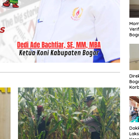
Mom
Veri
Bog
Dire
Bogo
Korb
Yan
Men
Per
Dokk
Laks