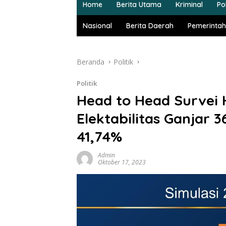
Home
Berita Utama
Kriminal
Pol
Nasional
Berita Daerah
Pemerintah
Beranda
Politik
Politik
Head to Head Survei 
Elektabilitas Ganjar 
41,74%
Admin
Oktober 17, 2023