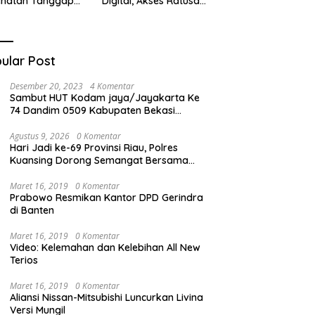
ehatan Tanggap
Digital, Akses Ratusan
ana di
Buku Cuma Dengan
cabungur
Scan QR!
ular Post
Desember 20, 2023
4 Komentar
Sambut HUT Kodam jaya/Jayakarta Ke
74 Dandim 0509 Kabupaten Bekasi
Bagikan Santunan Kepada Ratusan Anak
Yatim-Piatu
Agustus 9, 2026
0 Komentar
Hari Jadi ke-69 Provinsi Riau, Polres
Kuansing Dorong Semangat Bersama
Jaga Lingkungan dan Marwah Bumi
Melayu
Maret 16, 2019
0 Komentar
Prabowo Resmikan Kantor DPD Gerindra
di Banten
Maret 16, 2019
0 Komentar
Video: Kelemahan dan Kelebihan All New
Terios
Maret 16, 2019
0 Komentar
Aliansi Nissan-Mitsubishi Luncurkan Livina
Versi Mungil