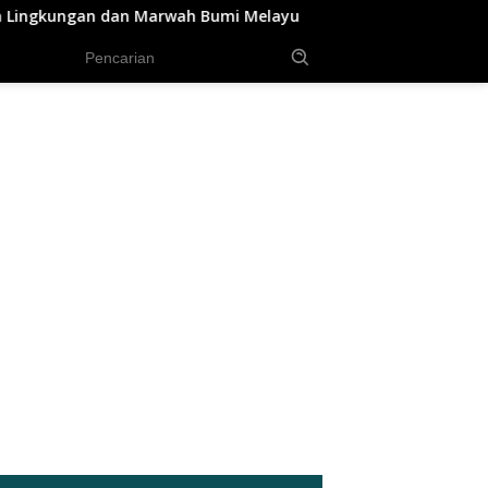
ah Bumi Melayu
KRYD Polres Kuansing Intensifkan Patr
tutup