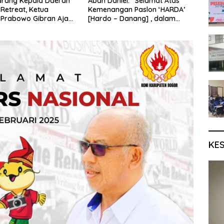
arang Kepala Daerah
Abah Daniel: “Selamat Atas
 Retreat, Ketua
Kemenangan Paslon ‘HARDA’
 Prabowo Gibran Ajak
[Hardo – Danang] , dalam
i Tabbayun
Pilkada Kabupaten Sleman
2024”
KE