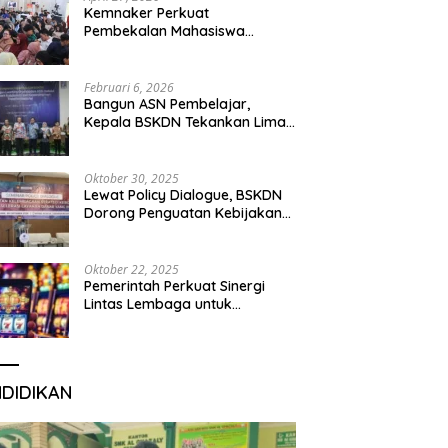
Kemnaker Perkuat
Pembekalan Mahasiswa
Hadapi Green Jobs dan Dunia
Kerja Digital
Februari 6, 2026
Bangun ASN Pembelajar,
Kepala BSKDN Tekankan Lima
Disiplin Learning Organization
Oktober 30, 2025
Lewat Policy Dialogue, BSKDN
Dorong Penguatan Kebijakan
Publik yang Inklusif
Oktober 22, 2025
Pemerintah Perkuat Sinergi
Lintas Lembaga untuk
Berantas Judi Daring Demi
Lindungi Generasi Muda
NDIDIKAN