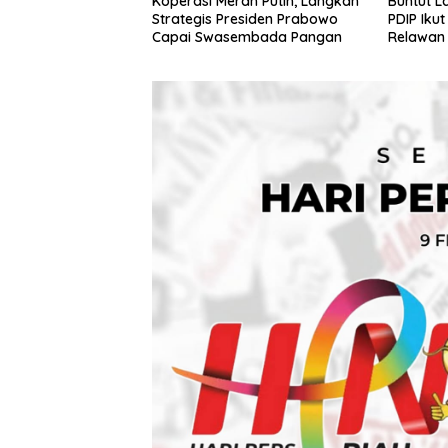
Koperasi Merah Putih, Langkah
Buntut L
Strategis Presiden Prabowo
PDIP Ikut
Capai Swasembada Pangan
Relawan
Megawat