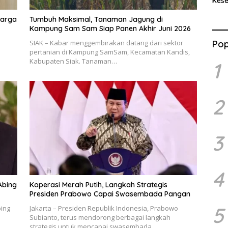
Kes
Benc
Ran
Warga
Tumbuh Maksimal, Tanaman Jagung di
Kampung Sam Sam Siap Panen Akhir Juni 2026
SIAK – Kabar menggembirakan datang dari sektor
Pop
pertanian di Kampung SamSam, Kecamatan Kandis,
Kabupaten Siak. Tanaman…
1
2
3
4
Abing
Koperasi Merah Putih, Langkah Strategis
Presiden Prabowo Capai Swasembada Pangan
5
bing
Jakarta – Presiden Republik Indonesia, Prabowo
Subianto, terus mendorong berbagai langkah
strategis untuk mencapai swasembada…