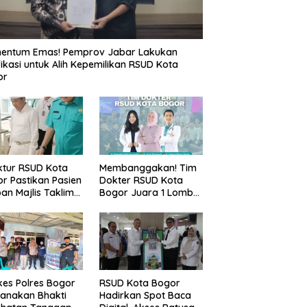
entum Emas! Pemprov Jabar Lakukan
fikasi untuk Alih Kepemilikan RSUD Kota
or
ktur RSUD Kota
Membanggakan! Tim
r Pastikan Pasien
Dokter RSUD Kota
an Majlis Taklim
Bogor Juara 1 Lomba
g Ambruk Akan
Cerdas Cermat, Raih
dapatkan
Pengakuan di Pentas
awatan Maksimal
Medis Se-Bogor
es Polres Bogor
RSUD Kota Bogor
anakan Bhakti
Hadirkan Spot Baca