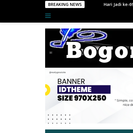
Langsung
BREAKING NEWS
Hari Jadi ke-69 Provinsi Riau, Polre
ke
konten
Indeks
tutup