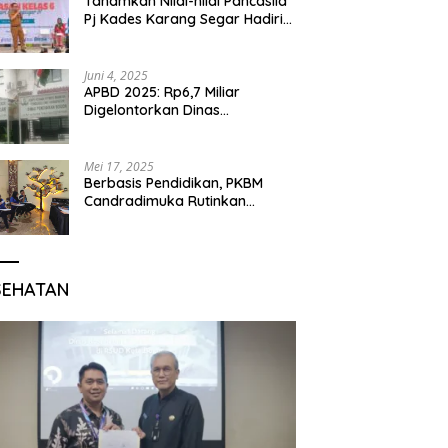
Tanamkan Nilai-nilai Pancasila
Pj Kades Karang Segar Hadiri
Kegiatan Gelar Karya P5 dan
Perpisahan Siswa Kelas 6 SDN
01 Karang Segar
Juni 4, 2025
APBD 2025: Rp6,7 Miliar
Digelontorkan Dinas
Pendidikan Bogor untuk
Internet Sekolah
Mei 17, 2025
Berbasis Pendidikan, PKBM
Candradimuka Rutinkan
Program Belajar untuk Warga
Binaan Rutan Bangil
SEHATAN