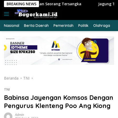
Langsung
eorang Tersangka
BREAKING NEWS
Jagung Tumbuh, Harapan Menguat: P
ke
konten
Nasional
Berita Daerah
Pemerintah
Politik
Olahraga
E
Beranda
TNI
TNI
Babinsa Jayengan Komsos Dengan
Pengurus Klenteng Poo Ang Kiong
Admin