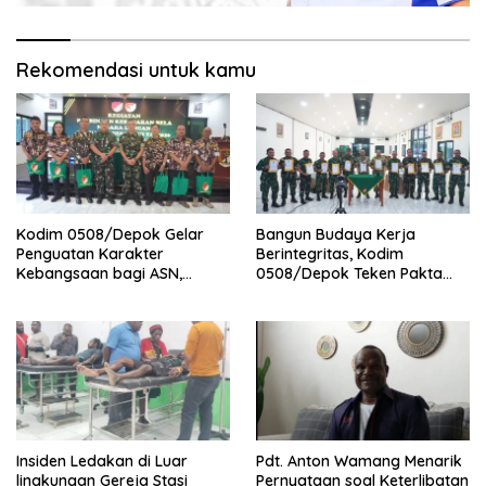
Rekomendasi untuk kamu
Kodim 0508/Depok Gelar
Bangun Budaya Kerja
Penguatan Karakter
Berintegritas, Kodim
Kebangsaan bagi ASN,
0508/Depok Teken Pakta
Perkuat Sinergi dan
Integritas TA 2026
Semangat Bela Negara
Insiden Ledakan di Luar
Pdt. Anton Wamang Menarik
lingkungan Gereja Stasi
Pernyataan soal Keterlibatan