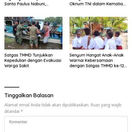
Santo Paulus Nabuni,
Oknum TNI dalam Kematian
Mbamogo, Intan Jaya
Putrinya di Camp Wini Mp.69
Tembagapura
Satgas TMMD Tunjukkan
Senyum Hangat Anak-Anak
Kepedulian dengan Evakuasi
Warnai Kebersamaan
Warga Sakit
dengan Satgas TMMD ke-128
Kodim 1710/Mimika
Tinggalkan Balasan
Alamat email Anda tidak akan dipublikasikan.
Ruas yang wajib
ditandai
*