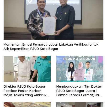
Momentum Emas! Pemprov Jabar Lakukan Verifikasi untuk
Alih Kepemilikan RSUD Kota Bogor
Direktur RSUD Kota Bogor
Membanggakan! Tim Dokter
Pastikan Pasien Korban
RSUD Kota Bogor Juara 1
Majlis Taklim Yang Ambruk
Lomba Cerdas Cermat, Raih
Akan Mendapatkan
Pengakuan di Pentas Medis
Perawatan Maksimal
Se-Bogor