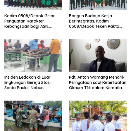
Kodim 0508/Depok Gelar
Bangun Budaya Kerja
Penguatan Karakter
Berintegritas, Kodim
Kebangsaan bagi ASN,
0508/Depok Teken Pakta
Perkuat Sinergi dan
Integritas TA 2026
Semangat Bela Negara
Insiden Ledakan di Luar
Pdt. Anton Wamang Menarik
lingkungan Gereja Stasi
Pernyataan soal Keterlibatan
Santo Paulus Nabuni,
Oknum TNI dalam Kematian
Mbamogo, Intan Jaya
Putrinya di Camp Wini Mp.69
Tembagapura