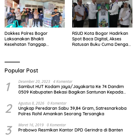
Dokkes Polres Bogor
RSUD Kota Bogor Hadirkan
Laksanakan Bhakti
Spot Baca Digital, Akses
Kesehatan Tanggap
Ratusan Buku Cuma Dengan
Bencana di Rancabungur
Scan QR!
Popular Post
1
Desember 20, 2023
4 Komentar
Sambut HUT Kodam jaya/Jayakarta Ke 74 Dandim
0509 Kabupaten Bekasi Bagikan Santunan Kepada
Ratusan Anak Yatim-Piatu
2
Agustus 8, 2026
0 Komentar
Ungkap Peredaran Sabu 39,84 Gram, Satresnarkoba
Polres Rohil Amankan Seorang Tersangka
3
Maret 16, 2019
0 Komentar
Prabowo Resmikan Kantor DPD Gerindra di Banten