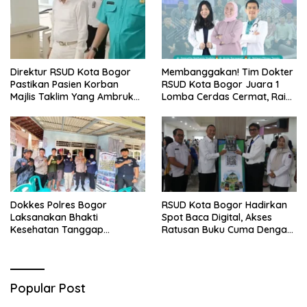
Direktur RSUD Kota Bogor
Membanggakan! Tim Dokter
Pastikan Pasien Korban
RSUD Kota Bogor Juara 1
Majlis Taklim Yang Ambruk
Lomba Cerdas Cermat, Raih
Akan Mendapatkan
Pengakuan di Pentas Medis
Perawatan Maksimal
Se-Bogor
Dokkes Polres Bogor
RSUD Kota Bogor Hadirkan
Laksanakan Bhakti
Spot Baca Digital, Akses
Kesehatan Tanggap
Ratusan Buku Cuma Dengan
Bencana di Rancabungur
Scan QR!
Popular Post