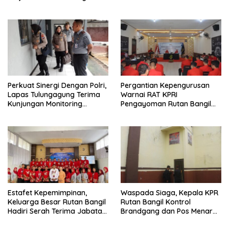
Fitri 1446 H
Raya, SAE L’SIMA Kembali
Tunjukkan Hasil Manfaatnya
Perkuat Sinergi Dengan Polri,
Pergantian Kepengurusan
Lapas Tulungagung Terima
Warnai RAT KPRI
Kunjungan Monitoring
Pengayoman Rutan Bangil
Ditbinmas Polda Jawa Timur
Tahun Buku 2024
Estafet Kepemimpinan,
Waspada Siaga, Kepala KPR
Keluarga Besar Rutan Bangil
Rutan Bangil Kontrol
Hadiri Serah Terima Jabatan
Brandgang dan Pos Menara
Kepala Rutan Kelas I
Atas