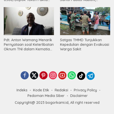
Integritas TA 2026
Mbamogo, Intan Jaya
Pdt. Anton Wamang Menarik
Satgas TMMD Tunjukkan
Pernyataan soal Keterlibatan
Kepedulian dengan Evakuasi
Oknum TNI dalam Kematian
Warga Sakit
Putrinya di Camp Wini Mp.69
Tembagapura
Indeks
Kode Etik
Redaksi
Privacy Policy
Pedoman Media Siber
Disclaimer
Copyright@ 2023 bogorkami.id, All right reserved