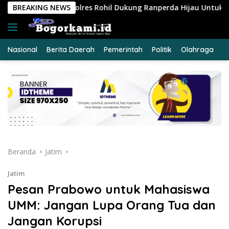
Langsung
olres Rohil Dukung Ranperda Hijau Untuk Lingkungan Berkelanju
BREAKING NEWS
ke
konten
Nasional
Berita Daerah
Pemerintah
Politik
Olahraga
E
Beranda
Jatim
Jatim
Pesan Prabowo untuk Mahasiswa
UMM: Jangan Lupa Orang Tua dan
Jangan Korupsi