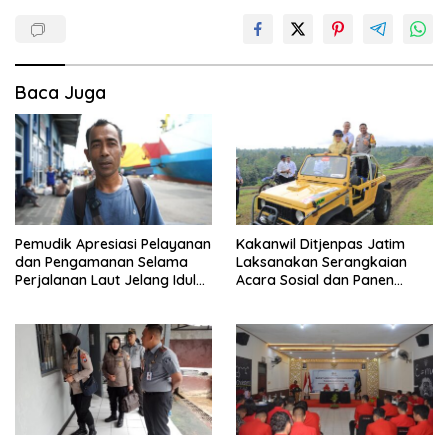
Baca Juga
Pemudik Apresiasi Pelayanan
Kakanwil Ditjenpas Jatim
dan Pengamanan Selama
Laksanakan Serangkaian
Perjalanan Laut Jelang Idul
Acara Sosial dan Panen
Fitri 1446 H
Raya, SAE L’SIMA Kembali
Tunjukkan Hasil Manfaatnya