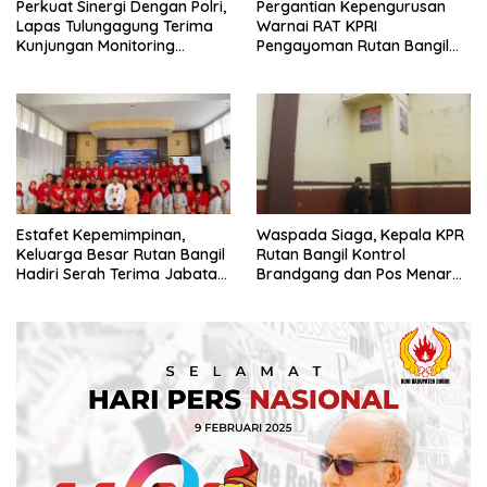
Perkuat Sinergi Dengan Polri,
Pergantian Kepengurusan
Lapas Tulungagung Terima
Warnai RAT KPRI
Kunjungan Monitoring
Pengayoman Rutan Bangil
Ditbinmas Polda Jawa Timur
Tahun Buku 2024
Estafet Kepemimpinan,
Waspada Siaga, Kepala KPR
Keluarga Besar Rutan Bangil
Rutan Bangil Kontrol
Hadiri Serah Terima Jabatan
Brandgang dan Pos Menara
Kepala Rutan Kelas I
Atas
Surakarta