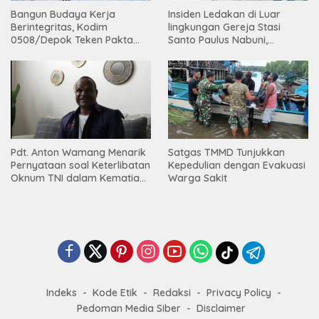
Bangun Budaya Kerja
Insiden Ledakan di Luar
Berintegritas, Kodim
lingkungan Gereja Stasi
0508/Depok Teken Pakta
Santo Paulus Nabuni,
Integritas TA 2026
Mbamogo, Intan Jaya
Pdt. Anton Wamang Menarik
Satgas TMMD Tunjukkan
Pernyataan soal Keterlibatan
Kepedulian dengan Evakuasi
Oknum TNI dalam Kematian
Warga Sakit
Putrinya di Camp Wini Mp.69
Tembagapura
Indeks
Kode Etik
Redaksi
Privacy Policy
Pedoman Media Siber
Disclaimer