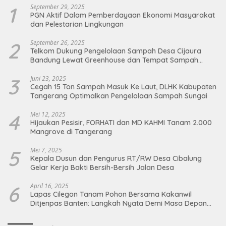
1
September 29, 2025
PGN Aktif Dalam Pemberdayaan Ekonomi Masyarakat
dan Pelestarian Lingkungan
2
September 26, 2025
Telkom Dukung Pengelolaan Sampah Desa Cijaura
Bandung Lewat Greenhouse dan Tempat Sampah
Organik
3
Juni 23, 2025
Cegah 15 Ton Sampah Masuk Ke Laut, DLHK Kabupaten
Tangerang Optimalkan Pengelolaan Sampah Sungai
4
Mei 12, 2025
Hijaukan Pesisir, FORHATI dan MD KAHMI Tanam 2.000
Mangrove di Tangerang
5
Mei 7, 2025
Kepala Dusun dan Pengurus RT/RW Desa Cibalung
Gelar Kerja Bakti Bersih-Bersih Jalan Desa
6
April 16, 2025
Lapas Cilegon Tanam Pohon Bersama Kakanwil
Ditjenpas Banten: Langkah Nyata Demi Masa Depan
Bumi dan Ketahanan Pangan Nasional