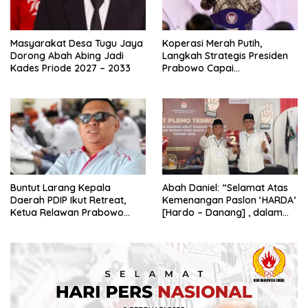
Masyarakat Desa Tugu Jaya
Koperasi Merah Putih,
Dorong Abah Abing Jadi
Langkah Strategis Presiden
Kades Priode 2027 – 2033
Prabowo Capai
Swasembada Pangan
Buntut Larang Kepala
Abah Daniel: “Selamat Atas
Daerah PDIP Ikut Retreat,
Kemenangan Paslon ‘HARDA’
Ketua Relawan Prabowo
[Hardo – Danang] , dalam
Gibran Ajak Megawati
Pilkada Kabupaten Sleman
Tabbayun
2024”