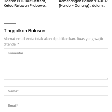
Daerah PDIP Ikut Retreat,
Kemenangan Paslon ‘HARDA’
Ketua Relawan Prabowo
[Hardo – Danang] , dalam
Gibran Ajak Megawati
Pilkada Kabupaten Sleman
Tabbayun
2024”
Tinggalkan Balasan
Alamat email Anda tidak akan dipublikasikan.
Ruas yang wajib
ditandai
*