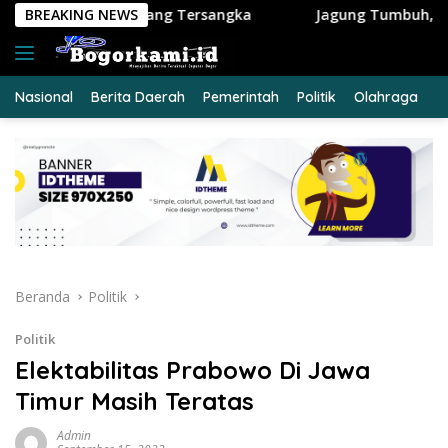
Langsung
ersangka
BREAKING NEWS
Jagung Tumbuh, Harapan Menguat: Polsek Ka
ke
konten
Nasional
Berita Daerah
Pemerintah
Politik
Olahraga
E
Beranda
Politik
Politik
Elektabilitas Prabowo Di Jawa
Timur Masih Teratas
Admin