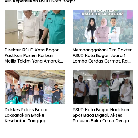
Alih Kepemilikan RSUD Kota Bogor
Direktur RSUD Kota Bogor
Membanggakan! Tim Dokter
Pastikan Pasien Korban
RSUD Kota Bogor Juara 1
Majlis Taklim Yang Ambruk
Lomba Cerdas Cermat, Raih
Akan Mendapatkan
Pengakuan di Pentas Medis
Perawatan Maksimal
Se-Bogor
Dokkes Polres Bogor
RSUD Kota Bogor Hadirkan
Laksanakan Bhakti
Spot Baca Digital, Akses
Kesehatan Tanggap
Ratusan Buku Cuma Dengan
Bencana di Rancabungur
Scan QR!