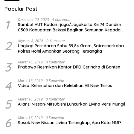
Popular Post
1
Desember 20, 2023
4 Komentar
Sambut HUT Kodam jaya/Jayakarta Ke 74 Dandim
0509 Kabupaten Bekasi Bagikan Santunan Kepada
Ratusan Anak Yatim-Piatu
2
Agustus 8, 2026
0 Komentar
Ungkap Peredaran Sabu 39,84 Gram, Satresnarkoba
Polres Rohil Amankan Seorang Tersangka
3
Maret 16, 2019
0 Komentar
Prabowo Resmikan Kantor DPD Gerindra di Banten
4
Maret 16, 2019
0 Komentar
Video: Kelemahan dan Kelebihan All New Terios
5
Maret 16, 2019
0 Komentar
Aliansi Nissan-Mitsubishi Luncurkan Livina Versi Mungil
6
Maret 16, 2019
0 Komentar
Sosok New Nissan Livina Terungkap, Apa Kata NMI?