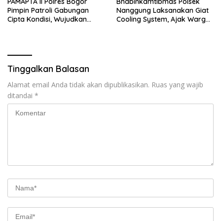
PAMAPTA II Polres Bogor
Bhabinkamtibmas Polsek
Pimpin Patroli Gabungan
Nanggung Laksanakan Giat
Cipta Kondisi, Wujudkan
Cooling System, Ajak Warga
Situasi Kamtibmas Aman dan
Jaga Kondusivitas dan
Kondusif
Cegah Gangguan
Kamtibmas
Tinggalkan Balasan
Alamat email Anda tidak akan dipublikasikan.
Ruas yang wajib
ditandai
*