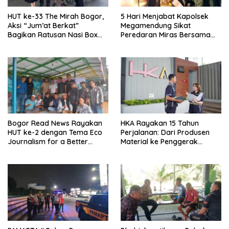
HUT ke-33 The Mirah Bogor,
5 Hari Menjabat Kapolsek
Aksi “Jum’at Berkat”
Megamendung Sikat
Bagikan Ratusan Nasi Box
Peredaran Miras Bersama
Untuk Jurnalis dan Pasukan
Forkompimcam Kec.
Kuning
Megamendung
Bogor Read News Rayakan
HKA Rayakan 15 Tahun
HUT ke-2 dengan Tema Eco
Perjalanan: Dari Produsen
Journalism for a Better
Material ke Penggerak
Future
Layanan Operasi Jalan Tol
Nasional