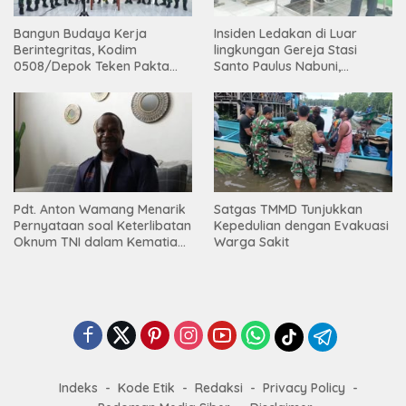
Bangun Budaya Kerja
Insiden Ledakan di Luar
Berintegritas, Kodim
lingkungan Gereja Stasi
0508/Depok Teken Pakta
Santo Paulus Nabuni,
Integritas TA 2026
Mbamogo, Intan Jaya
Pdt. Anton Wamang Menarik
Satgas TMMD Tunjukkan
Pernyataan soal Keterlibatan
Kepedulian dengan Evakuasi
Oknum TNI dalam Kematian
Warga Sakit
Putrinya di Camp Wini Mp.69
Tembagapura
Indeks
Kode Etik
Redaksi
Privacy Policy