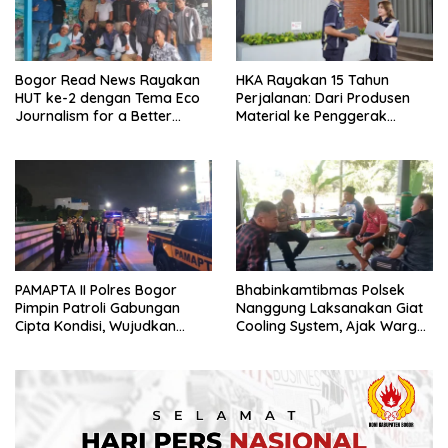
Bogor Read News Rayakan
HKA Rayakan 15 Tahun
HUT ke-2 dengan Tema Eco
Perjalanan: Dari Produsen
Journalism for a Better
Material ke Penggerak
Future
Layanan Operasi Jalan Tol
Nasional
PAMAPTA II Polres Bogor
Bhabinkamtibmas Polsek
Pimpin Patroli Gabungan
Nanggung Laksanakan Giat
Cipta Kondisi, Wujudkan
Cooling System, Ajak Warga
Situasi Kamtibmas Aman dan
Jaga Kondusivitas dan
Kondusif
Cegah Gangguan
Kamtibmas