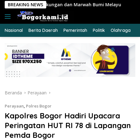
Langsung
an dan Marwah Bumi Melayu
BREAKING NEWS
KRYD Polres Kuansing Inten
ke
konten
Nasional
Berita Daerah
Pemerintah
Politik
Olahraga
E
Beranda
Perayaan
Perayaan
,
Polres Bogor
Kapolres Bogor Hadiri Upacara
Peringatan HUT RI 78 di Lapangan
Pemda Bogor