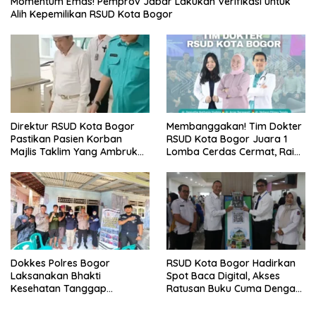
Momentum Emas! Pemprov Jabar Lakukan Verifikasi untuk
Alih Kepemilikan RSUD Kota Bogor
Direktur RSUD Kota Bogor
Membanggakan! Tim Dokter
Pastikan Pasien Korban
RSUD Kota Bogor Juara 1
Majlis Taklim Yang Ambruk
Lomba Cerdas Cermat, Raih
Akan Mendapatkan
Pengakuan di Pentas Medis
Perawatan Maksimal
Se-Bogor
Dokkes Polres Bogor
RSUD Kota Bogor Hadirkan
Laksanakan Bhakti
Spot Baca Digital, Akses
Kesehatan Tanggap
Ratusan Buku Cuma Dengan
Bencana di Rancabungur
Scan QR!