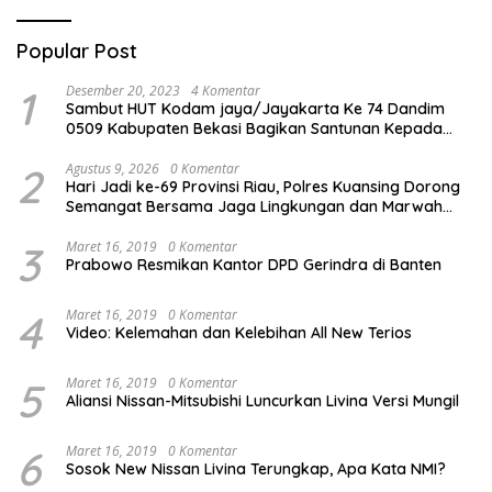
Popular Post
1
Desember 20, 2023
4 Komentar
Sambut HUT Kodam jaya/Jayakarta Ke 74 Dandim
0509 Kabupaten Bekasi Bagikan Santunan Kepada
Ratusan Anak Yatim-Piatu
2
Agustus 9, 2026
0 Komentar
Hari Jadi ke-69 Provinsi Riau, Polres Kuansing Dorong
Semangat Bersama Jaga Lingkungan dan Marwah
Bumi Melayu
3
Maret 16, 2019
0 Komentar
Prabowo Resmikan Kantor DPD Gerindra di Banten
4
Maret 16, 2019
0 Komentar
Video: Kelemahan dan Kelebihan All New Terios
5
Maret 16, 2019
0 Komentar
Aliansi Nissan-Mitsubishi Luncurkan Livina Versi Mungil
6
Maret 16, 2019
0 Komentar
Sosok New Nissan Livina Terungkap, Apa Kata NMI?