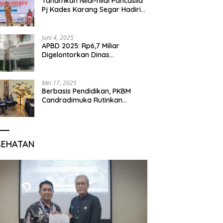
Tanamkan Nilai-nilai Pancasila
Pj Kades Karang Segar Hadiri
Kegiatan Gelar Karya P5 dan
Perpisahan Siswa Kelas 6 SDN
01 Karang Segar
Juni 4, 2025
APBD 2025: Rp6,7 Miliar
Digelontorkan Dinas
Pendidikan Bogor untuk
Internet Sekolah
Mei 17, 2025
Berbasis Pendidikan, PKBM
Candradimuka Rutinkan
Program Belajar untuk Warga
Binaan Rutan Bangil
SEHATAN