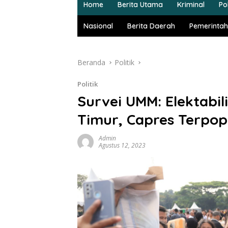
Home
Berita Utama
Kriminal
Pol
Nasional
Berita Daerah
Pemerintah
Beranda
Politik
Politik
Survei UMM: Elektabi
Timur, Capres Terpop
Admin
Agustus 12, 2023