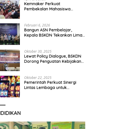
Kemnaker Perkuat
Pembekalan Mahasiswa
Hadapi Green Jobs dan Dunia
Kerja Digital
Februari 6, 2026
Bangun ASN Pembelajar,
Kepala BSKDN Tekankan Lima
Disiplin Learning Organization
Oktober 30, 2025
Lewat Policy Dialogue, BSKDN
Dorong Penguatan Kebijakan
Publik yang Inklusif
Oktober 22, 2025
Pemerintah Perkuat Sinergi
Lintas Lembaga untuk
Berantas Judi Daring Demi
Lindungi Generasi Muda
NDIDIKAN