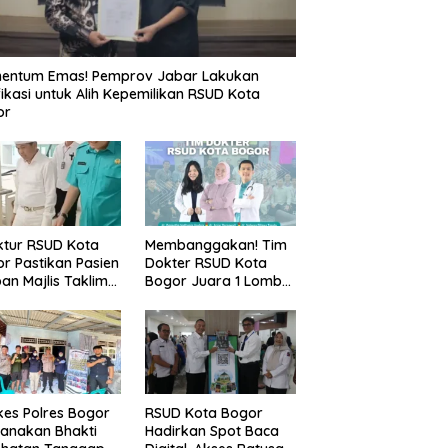
entum Emas! Pemprov Jabar Lakukan
fikasi untuk Alih Kepemilikan RSUD Kota
or
ktur RSUD Kota
Membanggakan! Tim
r Pastikan Pasien
Dokter RSUD Kota
an Majlis Taklim
Bogor Juara 1 Lomba
g Ambruk Akan
Cerdas Cermat, Raih
dapatkan
Pengakuan di Pentas
awatan Maksimal
Medis Se-Bogor
es Polres Bogor
RSUD Kota Bogor
anakan Bhakti
Hadirkan Spot Baca