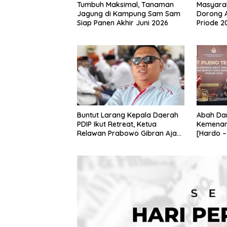
Tumbuh Maksimal, Tanaman
Masyara
Jagung di Kampung Sam Sam
Dorong 
Siap Panen Akhir Juni 2026
Priode 2
Buntut Larang Kepala Daerah
Abah Dan
PDIP Ikut Retreat, Ketua
Kemenan
Relawan Prabowo Gibran Ajak
[Hardo –
Megawati Tabbayun
Pilkada 
2024”