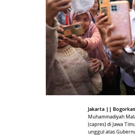
Jakarta || Bogorkam
Muhammadiyah Malan
(capres) di Jawa Ti
unggul atas Gubern