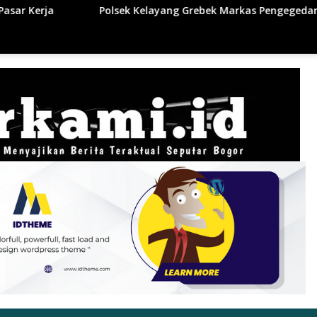
layang Grebek Markas Pengegedar Sabu, Ada Lubang Tanah Unt