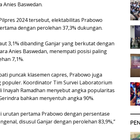
a Anies Baswedan.
Pilpres 2024 tersebut, elektabilitas Prabowo
ertama dengan perolehan 37,3% dukungan.
aut 3,1% dibanding Ganjar yang berkutat dengan
ara Anies Baswedan, menempati posisi paling
ehan 7,1%.
ati puncak klasemen capres, Prabowo juga
g populer. Koordinator Tim Survei Laboratorium
li Inayah Ramadhan menyebut angka popularitas
Gerindra bahkan menyentuh angka 90%.
di urutan pertama Prabowo dengan persentase
genal, disusul Ganjar dengan perolehan 83,9%,”
PE