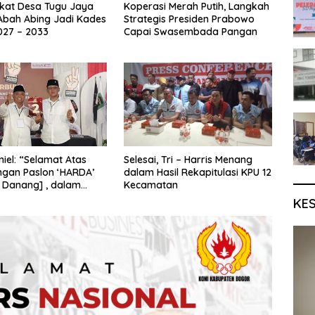
kat Desa Tugu Jaya
Koperasi Merah Putih, Langkah
Abah Abing Jadi Kades
Strategis Presiden Prabowo
027 – 2033
Capai Swasembada Pangan
iel: “Selamat Atas
Selesai, Tri – Harris Menang
gan Paslon ‘HARDA’
dalam Hasil Rekapitulasi KPU 12
 Danang] , dalam
Kecamatan
Kabupaten Sleman
KE