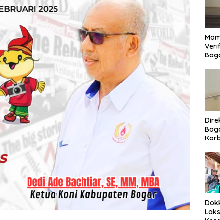
Mom
Veri
Bog
Dire
Bogo
Korb
Yan
Men
Per
Dokk
Laks