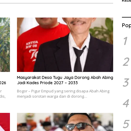
Kes
Benc
Ran
Pop
1
2
Masyarakat Desa Tugu Jaya Dorong Abah Abing
3
026
Jadi Kades Priode 2027 – 2033
r
Bogor – Pigur Empud yang sering disapa Abah Abing
is,
menjadi sorotan warga dan di dorong…
4
5