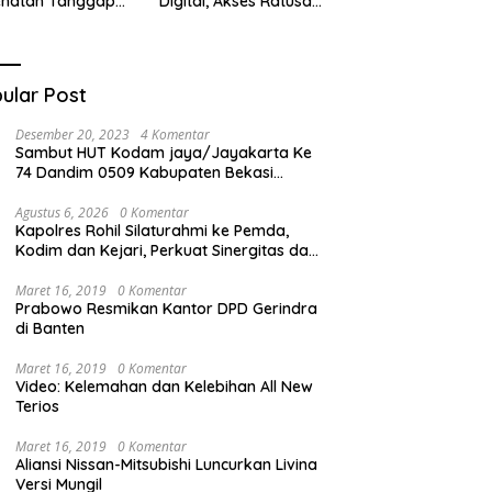
ehatan Tanggap
Digital, Akses Ratusan
ana di
Buku Cuma Dengan
cabungur
Scan QR!
ular Post
Desember 20, 2023
4 Komentar
Sambut HUT Kodam jaya/Jayakarta Ke
74 Dandim 0509 Kabupaten Bekasi
Bagikan Santunan Kepada Ratusan Anak
Yatim-Piatu
Agustus 6, 2026
0 Komentar
Kapolres Rohil Silaturahmi ke Pemda,
Kodim dan Kejari, Perkuat Sinergitas dan
Soliditas Antarinstansi
Maret 16, 2019
0 Komentar
Prabowo Resmikan Kantor DPD Gerindra
di Banten
Maret 16, 2019
0 Komentar
Video: Kelemahan dan Kelebihan All New
Terios
Maret 16, 2019
0 Komentar
Aliansi Nissan-Mitsubishi Luncurkan Livina
Versi Mungil