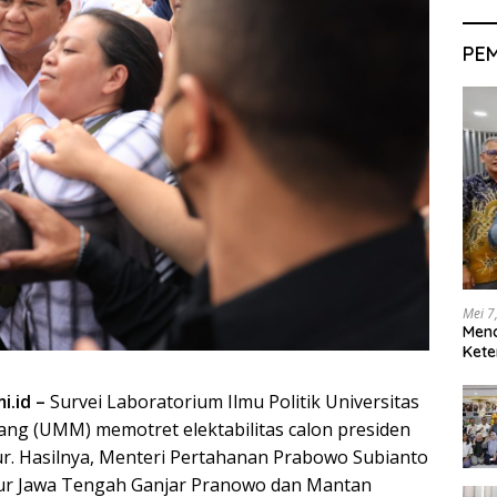
PE
Mei 7
Men
Kete
i.id –
Survei Laboratorium Ilmu Politik Universitas
g (UMM) memotret elektabilitas calon presiden
mur. Hasilnya, Menteri Pertahanan Prabowo Subianto
ur Jawa Tengah Ganjar Pranowo dan Mantan