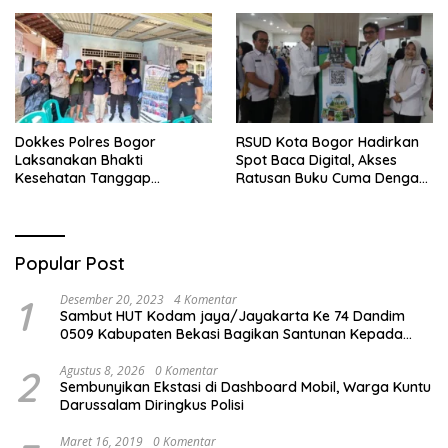
Akan Mendapatkan
Pengakuan di Pentas Medis
Perawatan Maksimal
Se-Bogor
Dokkes Polres Bogor
RSUD Kota Bogor Hadirkan
Laksanakan Bhakti
Spot Baca Digital, Akses
Kesehatan Tanggap
Ratusan Buku Cuma Dengan
Bencana di Rancabungur
Scan QR!
Popular Post
1
Desember 20, 2023
4 Komentar
Sambut HUT Kodam jaya/Jayakarta Ke 74 Dandim
0509 Kabupaten Bekasi Bagikan Santunan Kepada
Ratusan Anak Yatim-Piatu
2
Agustus 8, 2026
0 Komentar
Sembunyikan Ekstasi di Dashboard Mobil, Warga Kuntu
Darussalam Diringkus Polisi
Maret 16, 2019
0 Komentar