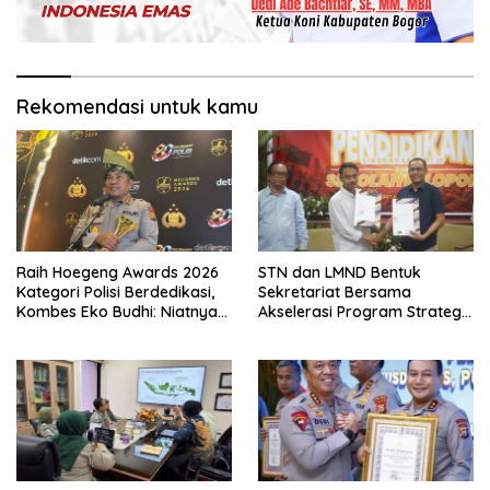
Rekomendasi untuk kamu
Raih Hoegeng Awards 2026
STN dan LMND Bentuk
Kategori Polisi Berdedikasi,
Sekretariat Bersama
Kombes Eko Budhi: Niatnya
Akselerasi Program Strategis
Menghijaukan Kembali
Nasional, Perkuat Dukungan
Lingkungan
terhadap Agenda Prioritas
Pemerintahan Prabowo–
Gibran