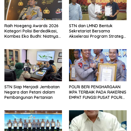
Raih Hoegeng Awards 2026
STN dan LMND Bentuk
Kategori Polisi Berdedikasi,
Sekretariat Bersama
Kombes Eko Budhi: Niatnya
Akselerasi Program Strategis
Menghijaukan Kembali
Nasional, Perkuat Dukungan
Lingkungan
terhadap Agenda Prioritas
Pemerintahan Prabowo–
Gibran
STN Siap Menjadi Jembatan
POLRI BERI PENGHARGAAN
Negara dan Petani dalam
IKPA TERBAIK PADA RAKERNIS
Pembangunan Pertanian
EMPAT FUNGSI PUSAT POLRI
2026