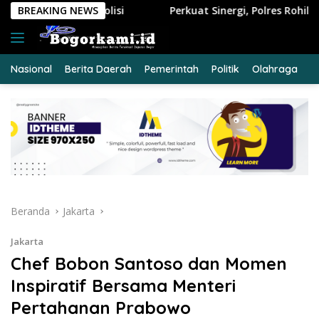
Langsung
Perkuat Sinergi, Polres Rohil Dukung Ranperda Hijau Untuk
BREAKING NEWS
ke
konten
Nasional
Berita Daerah
Pemerintah
Politik
Olahraga
E
Beranda
Jakarta
Jakarta
Chef Bobon Santoso dan Momen
Inspiratif Bersama Menteri
Pertahanan Prabowo