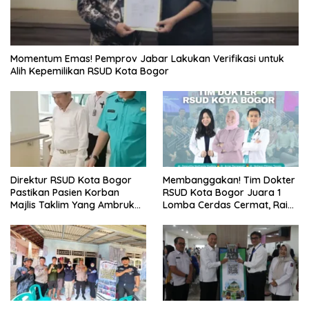
Momentum Emas! Pemprov Jabar Lakukan Verifikasi untuk
Alih Kepemilikan RSUD Kota Bogor
Direktur RSUD Kota Bogor
Membanggakan! Tim Dokter
Pastikan Pasien Korban
RSUD Kota Bogor Juara 1
Majlis Taklim Yang Ambruk
Lomba Cerdas Cermat, Raih
Akan Mendapatkan
Pengakuan di Pentas Medis
Perawatan Maksimal
Se-Bogor