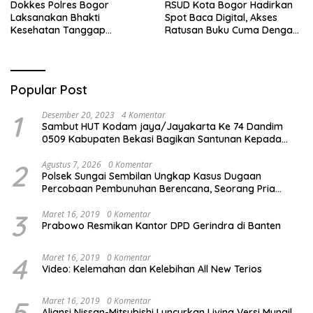
Dokkes Polres Bogor
RSUD Kota Bogor Hadirkan
Laksanakan Bhakti
Spot Baca Digital, Akses
Kesehatan Tanggap
Ratusan Buku Cuma Dengan
Bencana di Rancabungur
Scan QR!
Popular Post
1
Desember 20, 2023
4 Komentar
Sambut HUT Kodam jaya/Jayakarta Ke 74 Dandim
0509 Kabupaten Bekasi Bagikan Santunan Kepada
Ratusan Anak Yatim-Piatu
2
Agustus 7, 2026
0 Komentar
Polsek Sungai Sembilan Ungkap Kasus Dugaan
Percobaan Pembunuhan Berencana, Seorang Pria
Berhasil Diamankan
3
Maret 16, 2019
0 Komentar
Prabowo Resmikan Kantor DPD Gerindra di Banten
4
Maret 16, 2019
0 Komentar
Video: Kelemahan dan Kelebihan All New Terios
5
Maret 16, 2019
0 Komentar
Aliansi Nissan-Mitsubishi Luncurkan Livina Versi Mungil