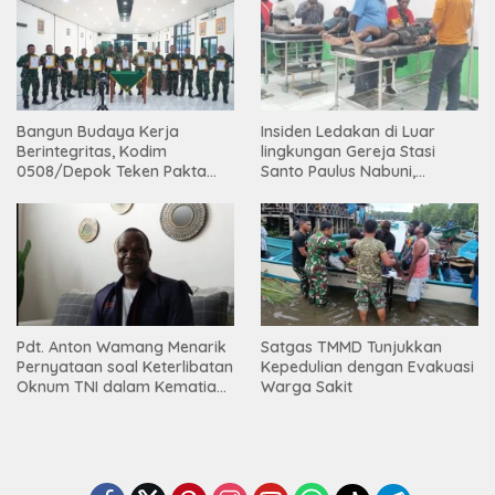
Bangun Budaya Kerja
Insiden Ledakan di Luar
Berintegritas, Kodim
lingkungan Gereja Stasi
0508/Depok Teken Pakta
Santo Paulus Nabuni,
Integritas TA 2026
Mbamogo, Intan Jaya
Pdt. Anton Wamang Menarik
Satgas TMMD Tunjukkan
Pernyataan soal Keterlibatan
Kepedulian dengan Evakuasi
Oknum TNI dalam Kematian
Warga Sakit
Putrinya di Camp Wini Mp.69
Tembagapura