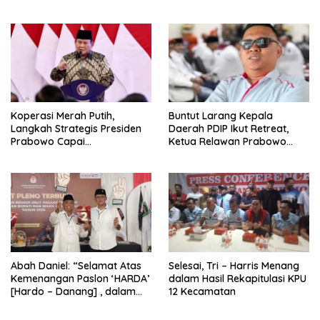
2026
Koperasi Merah Putih,
Buntut Larang Kepala
Langkah Strategis Presiden
Daerah PDIP Ikut Retreat,
Prabowo Capai
Ketua Relawan Prabowo
Swasembada Pangan
Gibran Ajak Megawati
Tabbayun
Abah Daniel: “Selamat Atas
Selesai, Tri – Harris Menang
Kemenangan Paslon ‘HARDA’
dalam Hasil Rekapitulasi KPU
[Hardo – Danang] , dalam
12 Kecamatan
Pilkada Kabupaten Sleman
2024”