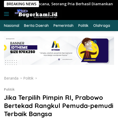
Langsung
 Seorang Pria Berhasil Diamankan
BREAKING NEWS
Polres Siak Ungka
ke
konten
Nasional
Berita Daerah
Pemerintah
Politik
Olahraga
E
Beranda
Politik
Politik
Jika Terpilih Pimpin RI, Prabowo
Bertekad Rangkul Pemuda-pemudi
Terbaik Bangsa