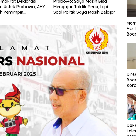
emokrat Deklarasi
Prabowo: Saya Masih Bisa
n Untuk Prabowo, AHY:
Mengajar Taktik Regu, tapi
uh Pemimpin
Soal Politik Saya Masih Belajar
tu Yang Mengayomi
Mom
Veri
Bog
Dire
Bogo
Korb
Yan
Men
Per
Dokk
Laks