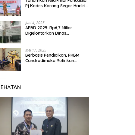
Tanamkan Nilai-nilai Pancasila
Pj Kades Karang Segar Hadiri
Kegiatan Gelar Karya P5 dan
Perpisahan Siswa Kelas 6 SDN
01 Karang Segar
Juni 4, 2025
APBD 2025: Rp6,7 Miliar
Digelontorkan Dinas
Pendidikan Bogor untuk
Internet Sekolah
Mei 17, 2025
Berbasis Pendidikan, PKBM
Candradimuka Rutinkan
Program Belajar untuk Warga
Binaan Rutan Bangil
SEHATAN