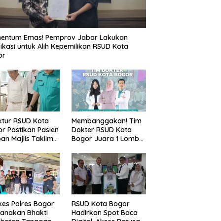
entum Emas! Pemprov Jabar Lakukan
fikasi untuk Alih Kepemilikan RSUD Kota
or
ktur RSUD Kota
Membanggakan! Tim
r Pastikan Pasien
Dokter RSUD Kota
an Majlis Taklim
Bogor Juara 1 Lomba
g Ambruk Akan
Cerdas Cermat, Raih
dapatkan
Pengakuan di Pentas
awatan Maksimal
Medis Se-Bogor
es Polres Bogor
RSUD Kota Bogor
anakan Bhakti
Hadirkan Spot Baca