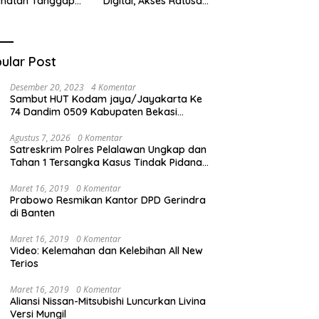
ehatan Tanggap
Digital, Akses Ratusan
ana di
Buku Cuma Dengan
cabungur
Scan QR!
ular Post
Desember 20, 2023
4 Komentar
Sambut HUT Kodam jaya/Jayakarta Ke
74 Dandim 0509 Kabupaten Bekasi
Bagikan Santunan Kepada Ratusan Anak
Yatim-Piatu
Agustus 7, 2026
0 Komentar
Satreskrim Polres Pelalawan Ungkap dan
Tahan 1 Tersangka Kasus Tindak Pidana
Karhutla di Kerumutan
Maret 16, 2019
0 Komentar
Prabowo Resmikan Kantor DPD Gerindra
di Banten
Maret 16, 2019
0 Komentar
Video: Kelemahan dan Kelebihan All New
Terios
Maret 16, 2019
0 Komentar
Aliansi Nissan-Mitsubishi Luncurkan Livina
Versi Mungil