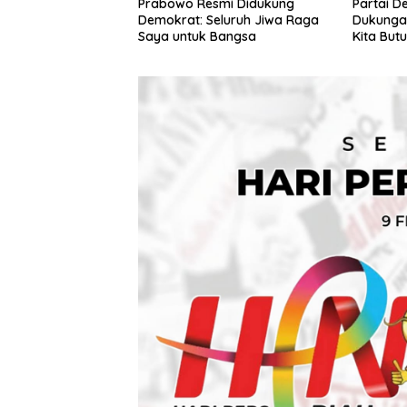
Prabowo Resmi Didukung
Partai D
Demokrat: Seluruh Jiwa Raga
Dukunga
Saya untuk Bangsa
Kita But
Pemersa
Semua