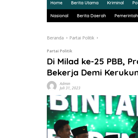
Home
Berita Utama
Kriminal
Pol
Nasional
Berita Daerah
Pemerintah
Beranda
Partai Politik
Partai Politik
Di Milad ke-25 PBB, 
Bekerja Demi Keruku
Admin
Juli 31, 2023