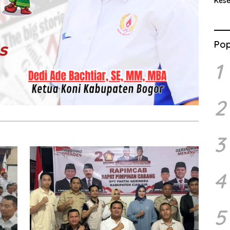
Kes
Benc
Ran
Pop
1
2
3
4
5