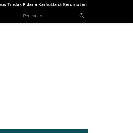
i Kerumutan
Polsek Sungai Sembilan Ungkap Kasus Du
tutup