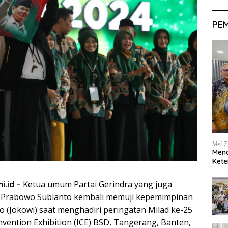
PE
Mei 7
Men
Kete
i.id –
Ketua umum Partai Gerindra yang juga
 Prabowo Subianto kembali memuji kepemimpinan
o (Jokowi) saat menghadiri peringatan Milad ke-25
nvention Exhibition (ICE) BSD, Tangerang, Banten,