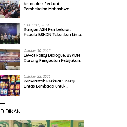
Kemnaker Perkuat
Pembekalan Mahasiswa
Hadapi Green Jobs dan Dunia
Kerja Digital
Februari 6, 2026
Bangun ASN Pembelajar,
Kepala BSKDN Tekankan Lima
Disiplin Learning Organization
Oktober 30, 2025
Lewat Policy Dialogue, BSKDN
Dorong Penguatan Kebijakan
Publik yang Inklusif
Oktober 22, 2025
Pemerintah Perkuat Sinergi
Lintas Lembaga untuk
Berantas Judi Daring Demi
Lindungi Generasi Muda
NDIDIKAN