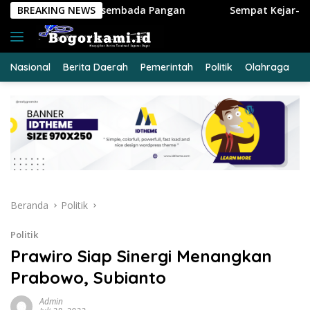
Langsung
ada Pangan
BREAKING NEWS
Sempat Kejar-kejaran Sama Polisi, 2 Penged
ke
konten
Nasional
Berita Daerah
Pemerintah
Politik
Olahraga
E
Beranda
Politik
Politik
Prawiro Siap Sinergi Menangkan
Prabowo, Subianto
Admin