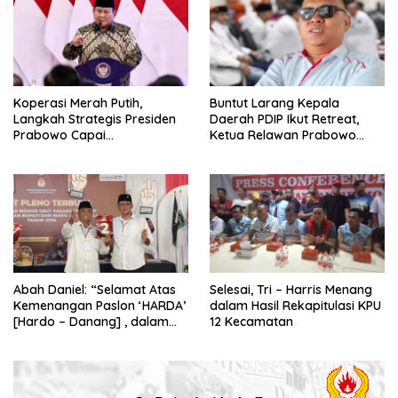
Koperasi Merah Putih,
Buntut Larang Kepala
Langkah Strategis Presiden
Daerah PDIP Ikut Retreat,
Prabowo Capai
Ketua Relawan Prabowo
Swasembada Pangan
Gibran Ajak Megawati
Tabbayun
Abah Daniel: “Selamat Atas
Selesai, Tri – Harris Menang
Kemenangan Paslon ‘HARDA’
dalam Hasil Rekapitulasi KPU
[Hardo – Danang] , dalam
12 Kecamatan
Pilkada Kabupaten Sleman
2024”