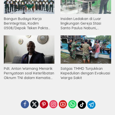
Bangun Budaya Kerja
Insiden Ledakan di Luar
Berintegritas, Kodim
lingkungan Gereja Stasi
0508/Depok Teken Pakta
Santo Paulus Nabuni,
Integritas TA 2026
Mbamogo, Intan Jaya
Pdt. Anton Wamang Menarik
Satgas TMMD Tunjukkan
Pernyataan soal Keterlibatan
Kepedulian dengan Evakuasi
Oknum TNI dalam Kematian
Warga Sakit
Putrinya di Camp Wini Mp.69
Tembagapura