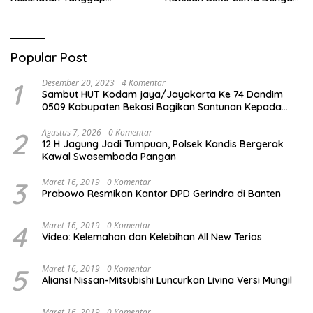
Bencana di Rancabungur
Scan QR!
Popular Post
1
Desember 20, 2023
4 Komentar
Sambut HUT Kodam jaya/Jayakarta Ke 74 Dandim
0509 Kabupaten Bekasi Bagikan Santunan Kepada
Ratusan Anak Yatim-Piatu
2
Agustus 7, 2026
0 Komentar
12 H Jagung Jadi Tumpuan, Polsek Kandis Bergerak
Kawal Swasembada Pangan
3
Maret 16, 2019
0 Komentar
Prabowo Resmikan Kantor DPD Gerindra di Banten
4
Maret 16, 2019
0 Komentar
Video: Kelemahan dan Kelebihan All New Terios
5
Maret 16, 2019
0 Komentar
Aliansi Nissan-Mitsubishi Luncurkan Livina Versi Mungil
Maret 16, 2019
0 Komentar