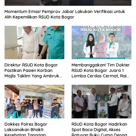
Momentum Emas! Pemprov Jabar Lakukan Verifikasi untuk
Alih Kepemilikan RSUD Kota Bogor
Direktur RSUD Kota Bogor
Membanggakan! Tim Dokter
Pastikan Pasien Korban
RSUD Kota Bogor Juara 1
Majlis Taklim Yang Ambruk
Lomba Cerdas Cermat, Raih
Akan Mendapatkan
Pengakuan di Pentas Medis
Perawatan Maksimal
Se-Bogor
Dokkes Polres Bogor
RSUD Kota Bogor Hadirkan
Laksanakan Bhakti
Spot Baca Digital, Akses
Kesehatan Tanggap
Ratusan Buku Cuma Dengan