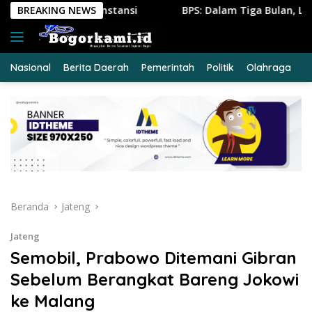
Langsung
i
BREAKING NEWS
BPS: Dalam Tiga Bulan, Lebih dari Setengah Juta Oran
ke
konten
Nasional
Berita Daerah
Pemerintah
Politik
Olahraga
E
Beranda
Jateng
Jateng
Semobil, Prabowo Ditemani Gibran
Sebelum Berangkat Bareng Jokowi
ke Malang