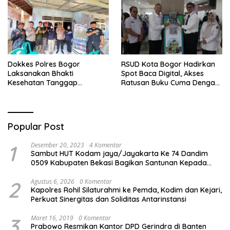
Perawatan Maksimal
Se-Bogor
Dokkes Polres Bogor
RSUD Kota Bogor Hadirkan
Laksanakan Bhakti
Spot Baca Digital, Akses
Kesehatan Tanggap
Ratusan Buku Cuma Dengan
Bencana di Rancabungur
Scan QR!
Popular Post
1
Desember 20, 2023
4 Komentar
Sambut HUT Kodam jaya/Jayakarta Ke 74 Dandim
0509 Kabupaten Bekasi Bagikan Santunan Kepada
Ratusan Anak Yatim-Piatu
2
Agustus 6, 2026
0 Komentar
Kapolres Rohil Silaturahmi ke Pemda, Kodim dan Kejari,
Perkuat Sinergitas dan Soliditas Antarinstansi
3
Maret 16, 2019
0 Komentar
Prabowo Resmikan Kantor DPD Gerindra di Banten