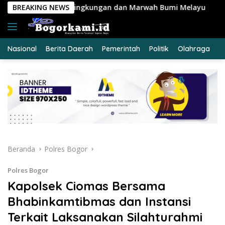
Langsung
ungan dan Marwah Bumi Melayu
BREAKING NEWS
KRYD Polres Kuansing In
ke
konten
Nasional
Berita Daerah
Pemerintah
Politik
Olahraga
E
Beranda
Polres Bogor
Polres Bogor
Kapolsek Ciomas Bersama
Bhabinkamtibmas dan Instansi
Terkait Laksanakan Silahturahmi