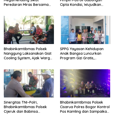
Megamendung Sikat
Pimpin Patroli Gabungan
Peredaran Miras Bersama
Cipta Kondisi, Wujudkan
Forkompimcam Kec.
Situasi Kamtibmas Aman dan
Megamendung
Kondusif
Bhabinkamtibmas Polsek
SPPG Yayasan Kehidupan
Nanggung Laksanakan Giat
Anak Bangsa Luncurkan
Cooling System, Ajak Warga
Program Gizi Gratis,
Jaga Kondusivitas dan
Kapolsek Dramaga: “Untuk
Cegah Gangguan
Masa Depan Anak Bangsa”
Kamtibmas
Sinergitas TNI–Polri,
Bhabinkamtibmas Polsek
Bhabinkamtibmas Polsek
Cisarua Polres Bogor Kontrol
Cijeruk dan Babinsa
Pos Kamling dan Sampaikan