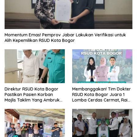
Momentum Emas! Pemprov Jabar Lakukan Verifikasi untuk
Alih Kepemilikan RSUD Kota Bogor
Direktur RSUD Kota Bogor
Membanggakan! Tim Dokter
Pastikan Pasien Korban
RSUD Kota Bogor Juara 1
Majlis Taklim Yang Ambruk
Lomba Cerdas Cermat, Raih
Akan Mendapatkan
Pengakuan di Pentas Medis
Perawatan Maksimal
Se-Bogor