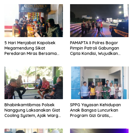
5 Hari Menjabat Kapolsek
PAMAPTA II Polres Bogor
Megamendung Sikat
Pimpin Patroli Gabungan
Peredaran Miras Bersama
Cipta Kondisi, Wujudkan
Forkompimcam Kec.
Situasi Kamtibmas Aman dan
Megamendung
Kondusif
Bhabinkamtibmas Polsek
SPPG Yayasan Kehidupan
Nanggung Laksanakan Giat
Anak Bangsa Luncurkan
Cooling System, Ajak Warga
Program Gizi Gratis,
Jaga Kondusivitas dan
Kapolsek Dramaga: “Untuk
Cegah Gangguan
Masa Depan Anak Bangsa”
Kamtibmas