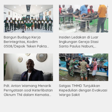
Bangun Budaya Kerja
Insiden Ledakan di Luar
Berintegritas, Kodim
lingkungan Gereja Stasi
0508/Depok Teken Pakta
Santo Paulus Nabuni,
Integritas TA 2026
Mbamogo, Intan Jaya
Pdt. Anton Wamang Menarik
Satgas TMMD Tunjukkan
Pernyataan soal Keterlibatan
Kepedulian dengan Evakuasi
Oknum TNI dalam Kematian
Warga Sakit
Putrinya di Camp Wini Mp.69
Tembagapura