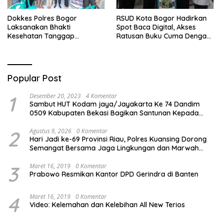
Dokkes Polres Bogor
RSUD Kota Bogor Hadirkan
Laksanakan Bhakti
Spot Baca Digital, Akses
Kesehatan Tanggap
Ratusan Buku Cuma Dengan
Bencana di Rancabungur
Scan QR!
Popular Post
1
Desember 20, 2023
4 Komentar
Sambut HUT Kodam jaya/Jayakarta Ke 74 Dandim
0509 Kabupaten Bekasi Bagikan Santunan Kepada
Ratusan Anak Yatim-Piatu
2
Agustus 9, 2026
0 Komentar
Hari Jadi ke-69 Provinsi Riau, Polres Kuansing Dorong
Semangat Bersama Jaga Lingkungan dan Marwah
Bumi Melayu
3
Maret 16, 2019
0 Komentar
Prabowo Resmikan Kantor DPD Gerindra di Banten
4
Maret 16, 2019
0 Komentar
Video: Kelemahan dan Kelebihan All New Terios