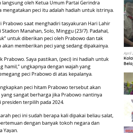
n langsung oleh Ketua Umum Partai Gerindra
 mengatakan peci itu adalah hadiah untuk istrinya.
ri Prabowo saat menghadiri tasyakuran Hari Lahir
i Stadion Manahan, Solo, Minggu (23/7). Padahal,
uk” untuk diberikan peci oleh Prabowo dan tak
akan memberikan peci yang sedang dipakainya.
April
Kola
ak Prabowo. Saya pastikan, (peci) ini hadiah untuk
Bela
ang hamil,” ungkapnya dengan wajah yang
megang peci Prabowo di atas kepalanya.
gungkapkan peci hitam Prabowo tersebut akan
 yang sangat berharga jika Prabowo nantinya
presiden terpilih pada 2024.
rah peci ini sudah berapa kali dipakai beliau salat,
pertemuan dengan banyak tokoh negara dan
ta Yayan.