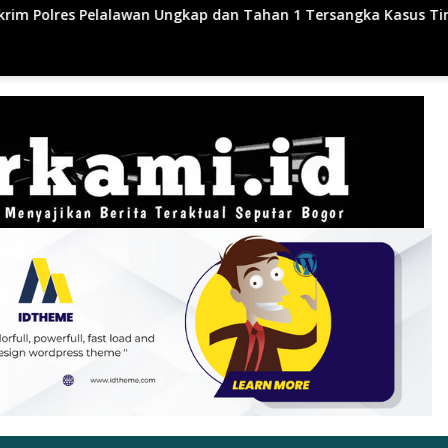
n Tahan 1 Tersangka Kasus Tindak Pidana Karhutla di Kerumu