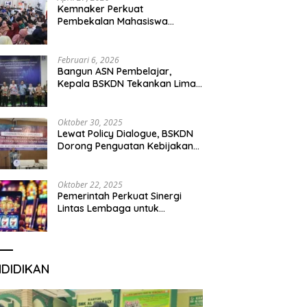
Kemnaker Perkuat
Pembekalan Mahasiswa
Hadapi Green Jobs dan Dunia
Kerja Digital
Februari 6, 2026
Bangun ASN Pembelajar,
Kepala BSKDN Tekankan Lima
Disiplin Learning Organization
Oktober 30, 2025
Lewat Policy Dialogue, BSKDN
Dorong Penguatan Kebijakan
Publik yang Inklusif
Oktober 22, 2025
Pemerintah Perkuat Sinergi
Lintas Lembaga untuk
Berantas Judi Daring Demi
Lindungi Generasi Muda
NDIDIKAN