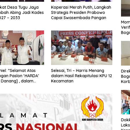
kat Desa Tugu Jaya
Koperasi Merah Putih, Langkah
Abah Abing Jadi Kades
Strategis Presiden Prabowo
027 – 2033
Capai Swasembada Pangan
Mom
Veri
Bog
iel: “Selamat Atas
Selesai, Tri – Harris Menang
Dire
gan Paslon ‘HARDA’
dalam Hasil Rekapitulasi KPU 12
Bogo
 Danang] , dalam
Kecamatan
Korb
Kabupaten Sleman
Yan
Men
Per
Dokk
Laks