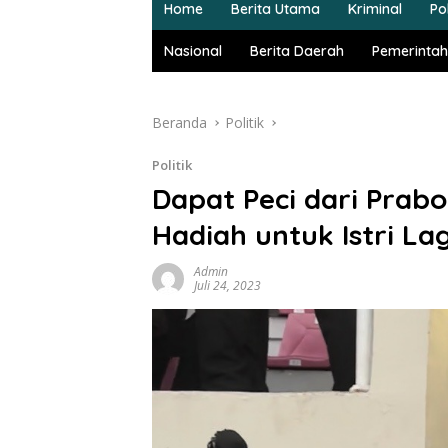
Home
Berita Utama
Kriminal
Pol
Nasional
Berita Daerah
Pemerintah
Beranda
Politik
Politik
Dapat Peci dari Prab
Hadiah untuk Istri La
Admin
Juli 24, 2023