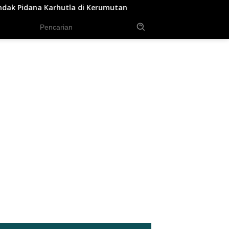
tan
Polsek Sungai Sembilan Ungkap Kasus Dugaan Perc
tutup