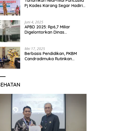
Tanamkan Nilai-nilai Pancasila
Pj Kades Karang Segar Hadiri
Kegiatan Gelar Karya P5 dan
Perpisahan Siswa Kelas 6 SDN
01 Karang Segar
Juni 4, 2025
APBD 2025: Rp6,7 Miliar
Digelontorkan Dinas
Pendidikan Bogor untuk
Internet Sekolah
Mei 17, 2025
Berbasis Pendidikan, PKBM
Candradimuka Rutinkan
Program Belajar untuk Warga
Binaan Rutan Bangil
SEHATAN