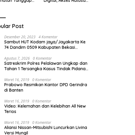
ehatan Tanggap
Digital, Akses Ratusan
ana di
Buku Cuma Dengan
cabungur
Scan QR!
ular Post
Desember 20, 2023
4 Komentar
Sambut HUT Kodam jaya/Jayakarta Ke
74 Dandim 0509 Kabupaten Bekasi
Bagikan Santunan Kepada Ratusan Anak
Yatim-Piatu
Agustus 7, 2026
0 Komentar
Satreskrim Polres Pelalawan Ungkap dan
Tahan 1 Tersangka Kasus Tindak Pidana
Karhutla di Kerumutan
Maret 16, 2019
0 Komentar
Prabowo Resmikan Kantor DPD Gerindra
di Banten
Maret 16, 2019
0 Komentar
Video: Kelemahan dan Kelebihan All New
Terios
Maret 16, 2019
0 Komentar
Aliansi Nissan-Mitsubishi Luncurkan Livina
Versi Mungil