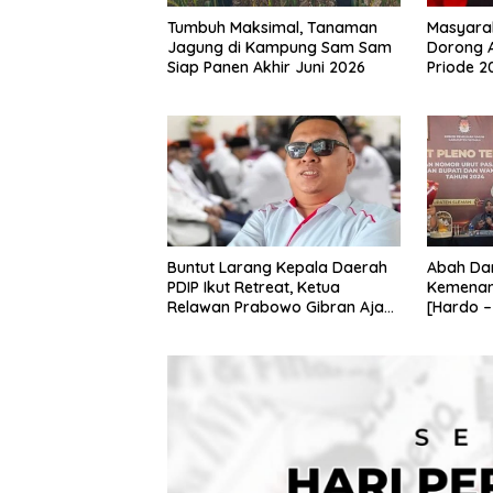
Tumbuh Maksimal, Tanaman
Masyara
Jagung di Kampung Sam Sam
Dorong 
Siap Panen Akhir Juni 2026
Priode 2
Buntut Larang Kepala Daerah
Abah Dan
PDIP Ikut Retreat, Ketua
Kemenan
Relawan Prabowo Gibran Ajak
[Hardo –
Megawati Tabbayun
Pilkada 
2024”