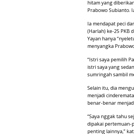
hitam yang diberika
Prabowo Subianto. Ia
Ia mendapat peci da
(Harlah) ke-25 PKB d
Yayan hanya “nyelet
menyangka Prabowo 
“Istri saya pemilih P
istri saya yang sed
sumringah sambil me
Selain itu, dia men
menjadi cinderemata
benar-benar menjadi 
“Saya nggak tahu seja
dipakai pertemuan-
penting lainnya,” ka