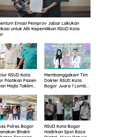
entum Emas! Pemprov Jabar Lakukan
fikasi untuk Alih Kepemilikan RSUD Kota
or
ktur RSUD Kota
Membanggakan! Tim
r Pastikan Pasien
Dokter RSUD Kota
an Majlis Taklim
Bogor Juara 1 Lomba
g Ambruk Akan
Cerdas Cermat, Raih
dapatkan
Pengakuan di Pentas
awatan Maksimal
Medis Se-Bogor
es Polres Bogor
RSUD Kota Bogor
anakan Bhakti
Hadirkan Spot Baca