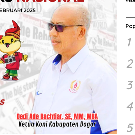
Kes
Benc
Ran
Pop
1
2
3
4
5