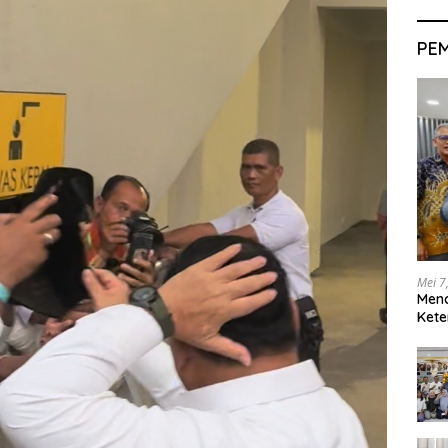
PE
Mei 7
Men
Kete