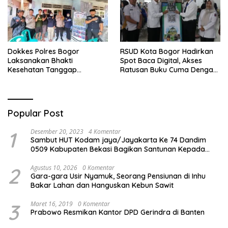
Dokkes Polres Bogor
RSUD Kota Bogor Hadirkan
Laksanakan Bhakti
Spot Baca Digital, Akses
Kesehatan Tanggap
Ratusan Buku Cuma Dengan
Bencana di Rancabungur
Scan QR!
Popular Post
1
Desember 20, 2023
4 Komentar
Sambut HUT Kodam jaya/Jayakarta Ke 74 Dandim
0509 Kabupaten Bekasi Bagikan Santunan Kepada
Ratusan Anak Yatim-Piatu
2
Agustus 10, 2026
0 Komentar
Gara-gara Usir Nyamuk, Seorang Pensiunan di Inhu
Bakar Lahan dan Hanguskan Kebun Sawit
3
Maret 16, 2019
0 Komentar
Prabowo Resmikan Kantor DPD Gerindra di Banten