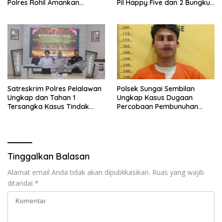
Polres Rohil Amankan
Pil Happy Five dan 2 Bungkus
Seorang Tersangka
Etomidate dari Seorang Pria
Satreskrim Polres Pelalawan
Polsek Sungai Sembilan
Ungkap dan Tahan 1
Ungkap Kasus Dugaan
Tersangka Kasus Tindak
Percobaan Pembunuhan
Pidana Karhutla di
Berencana, Seorang Pria
Kerumutan
Berhasil Diamankan
Tinggalkan Balasan
Alamat email Anda tidak akan dipublikasikan.
Ruas yang wajib
ditandai
*