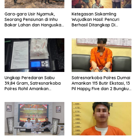
Gara-gara Usir Nyamuk,
Ketegasan Siskamling
Seorang Pensiunan di Inhu
Wujudkan Hasil: Pencuri
Bakar Lahan dan Hanguskan
Berhasil Ditangkap Di
Kebun Sawit
Kampung Pangrasan, Desa
Cibalung
Ungkap Peredaran Sabu
Satresnarkoba Polres Dumai
39,84 Gram, Satresnarkoba
Amankan 115 Butir Ekstasi, 13
Polres Rohil Amankan
Pil Happy Five dan 2 Bungkus
Seorang Tersangka
Etomidate dari Seorang Pria