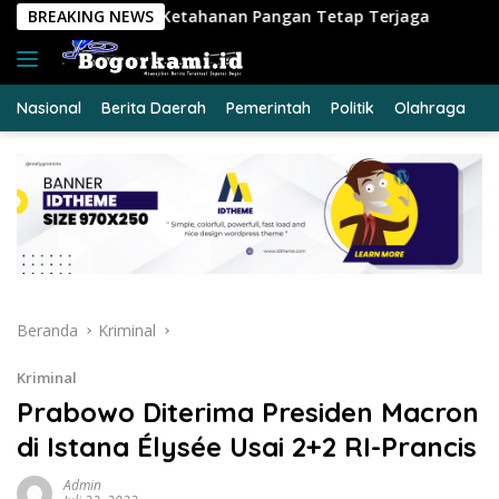
Langsung
nan Pangan Tetap Terjaga
BREAKING NEWS
Hari Jadi ke-69 Provinsi R
ke
konten
Nasional
Berita Daerah
Pemerintah
Politik
Olahraga
E
Beranda
Kriminal
Kriminal
Prabowo Diterima Presiden Macron
di Istana Élysée Usai 2+2 RI-Prancis
Admin