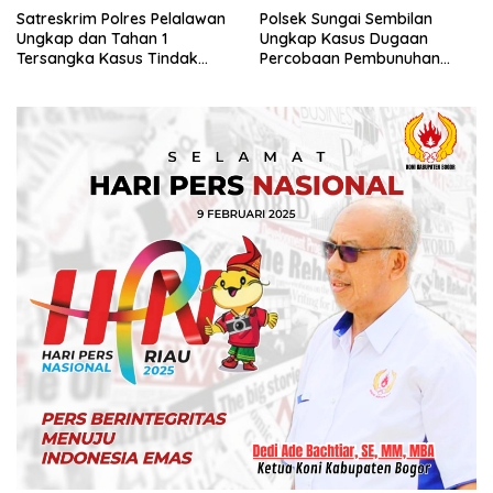
Satreskrim Polres Pelalawan
Polsek Sungai Sembilan
Ungkap dan Tahan 1
Ungkap Kasus Dugaan
Tersangka Kasus Tindak
Percobaan Pembunuhan
Pidana Karhutla di
Berencana, Seorang Pria
Kerumutan
Berhasil Diamankan