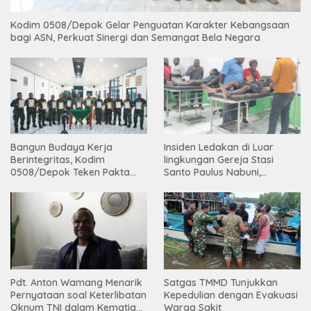
Kodim 0508/Depok Gelar Penguatan Karakter Kebangsaan
bagi ASN, Perkuat Sinergi dan Semangat Bela Negara
Bangun Budaya Kerja
Insiden Ledakan di Luar
Berintegritas, Kodim
lingkungan Gereja Stasi
0508/Depok Teken Pakta
Santo Paulus Nabuni,
Integritas TA 2026
Mbamogo, Intan Jaya
Pdt. Anton Wamang Menarik
Satgas TMMD Tunjukkan
Pernyataan soal Keterlibatan
Kepedulian dengan Evakuasi
Oknum TNI dalam Kematian
Warga Sakit