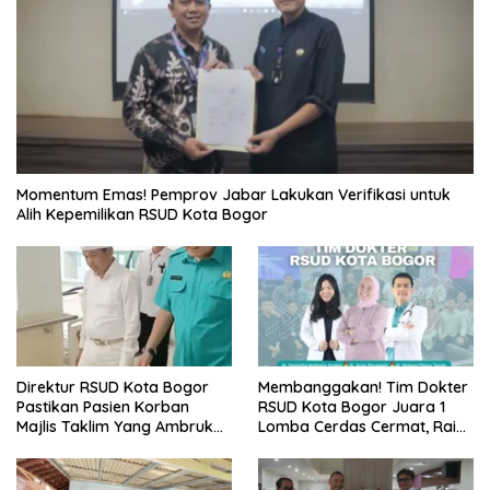
Momentum Emas! Pemprov Jabar Lakukan Verifikasi untuk
Alih Kepemilikan RSUD Kota Bogor
Direktur RSUD Kota Bogor
Membanggakan! Tim Dokter
Pastikan Pasien Korban
RSUD Kota Bogor Juara 1
Majlis Taklim Yang Ambruk
Lomba Cerdas Cermat, Raih
Akan Mendapatkan
Pengakuan di Pentas Medis
Perawatan Maksimal
Se-Bogor