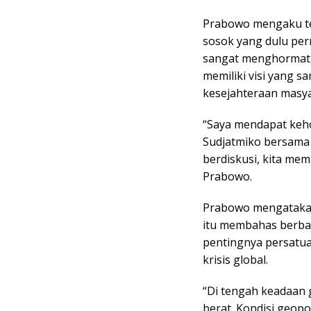
Prabowo mengaku te
sosok yang dulu pe
sangat menghormat
memiliki visi yang s
kesejahteraan masya
“Saya mendapat keh
Sudjatmiko bersama
berdiskusi, kita me
Prabowo.
Prabowo mengatakan
itu membahas berbag
pentingnya persatu
krisis global.
“Di tengah keadaan g
berat. Kondisi geop