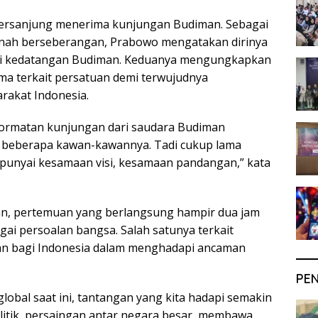
rsanjung menerima kunjungan Budiman. Sebagai
rnah berseberangan, Prabowo mengatakan dirinya
i kedatangan Budiman. Keduanya mengungkapkan
ama terkait persatuan demi terwujudnya
rakat Indonesia.
ormatan kunjungan dari saudara Budiman
 beberapa kawan-kawannya. Tadi cukup lama
mpunyai kesamaan visi, kesamaan pandangan,” kata
, pertemuan yang berlangsung hampir dua jam
ai persoalan bangsa. Salah satunya terkait
an bagi Indonesia dalam menghadapi ancaman
PE
lobal saat ini, tantangan yang kita hadapi semakin
olitik, persaingan antar negara besar, membawa