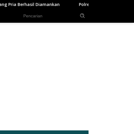
kan
Polres Siak Ungkap Kasus Kekerasan Terhadap Ana
tutup