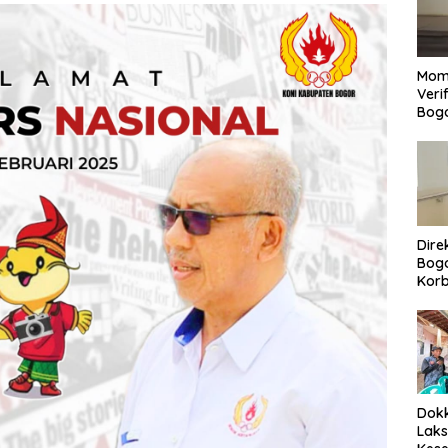
Mom
Veri
Bog
Dire
Bogo
Korb
Yan
Men
Per
Dokk
Laks