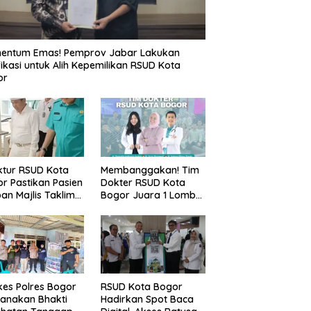
entum Emas! Pemprov Jabar Lakukan
fikasi untuk Alih Kepemilikan RSUD Kota
or
ktur RSUD Kota
Membanggakan! Tim
r Pastikan Pasien
Dokter RSUD Kota
an Majlis Taklim
Bogor Juara 1 Lomba
g Ambruk Akan
Cerdas Cermat, Raih
dapatkan
Pengakuan di Pentas
awatan Maksimal
Medis Se-Bogor
es Polres Bogor
RSUD Kota Bogor
anakan Bhakti
Hadirkan Spot Baca