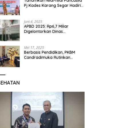
Tanamkan Nilai-nilai Pancasila
Pj Kades Karang Segar Hadiri
Kegiatan Gelar Karya P5 dan
Perpisahan Siswa Kelas 6 SDN
01 Karang Segar
Juni 4, 2025
APBD 2025: Rp6,7 Miliar
Digelontorkan Dinas
Pendidikan Bogor untuk
Internet Sekolah
Mei 17, 2025
Berbasis Pendidikan, PKBM
Candradimuka Rutinkan
Program Belajar untuk Warga
Binaan Rutan Bangil
SEHATAN