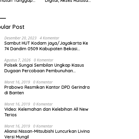
ehatan Tanggap
Digital, Akses Ratusan
ana di
Buku Cuma Dengan
cabungur
Scan QR!
ular Post
Desember 20, 2023
4 Komentar
Sambut HUT Kodam jaya/Jayakarta Ke
74 Dandim 0509 Kabupaten Bekasi
Bagikan Santunan Kepada Ratusan Anak
Yatim-Piatu
Agustus 7, 2026
0 Komentar
Polsek Sungai Sembilan Ungkap Kasus
Dugaan Percobaan Pembunuhan
Berencana, Seorang Pria Berhasil
Diamankan
Maret 16, 2019
0 Komentar
Prabowo Resmikan Kantor DPD Gerindra
di Banten
Maret 16, 2019
0 Komentar
Video: Kelemahan dan Kelebihan All New
Terios
Maret 16, 2019
0 Komentar
Aliansi Nissan-Mitsubishi Luncurkan Livina
Versi Mungil