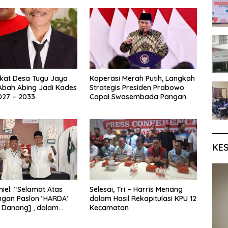
kat Desa Tugu Jaya
Koperasi Merah Putih, Langkah
Abah Abing Jadi Kades
Strategis Presiden Prabowo
027 – 2033
Capai Swasembada Pangan
KE
iel: “Selamat Atas
Selesai, Tri – Harris Menang
gan Paslon ‘HARDA’
dalam Hasil Rekapitulasi KPU 12
 Danang] , dalam
Kecamatan
Kabupaten Sleman