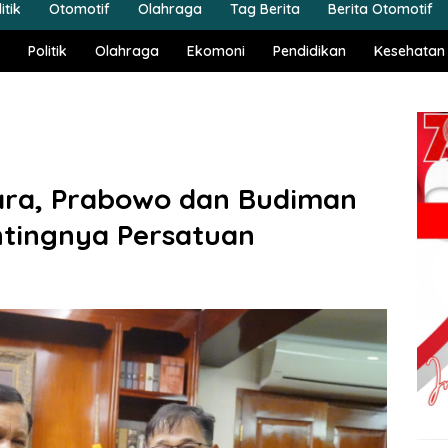
itik
Otomotif
Olahraga
Tag Berita
Berita Otomotif
Politik
Olahraga
Ekomoni
Pendidikan
Kesehatan
ara, Prabowo dan Budiman
ntingnya Persatuan