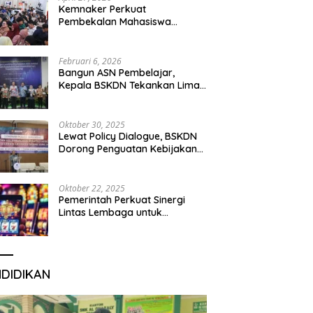
Kemnaker Perkuat
Pembekalan Mahasiswa
Hadapi Green Jobs dan Dunia
Kerja Digital
Februari 6, 2026
Bangun ASN Pembelajar,
Kepala BSKDN Tekankan Lima
Disiplin Learning Organization
Oktober 30, 2025
Lewat Policy Dialogue, BSKDN
Dorong Penguatan Kebijakan
Publik yang Inklusif
Oktober 22, 2025
Pemerintah Perkuat Sinergi
Lintas Lembaga untuk
Berantas Judi Daring Demi
Lindungi Generasi Muda
NDIDIKAN