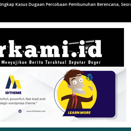
rcobaan Pembunuhan Berencana, Seorang Pria Berhasil Diaman