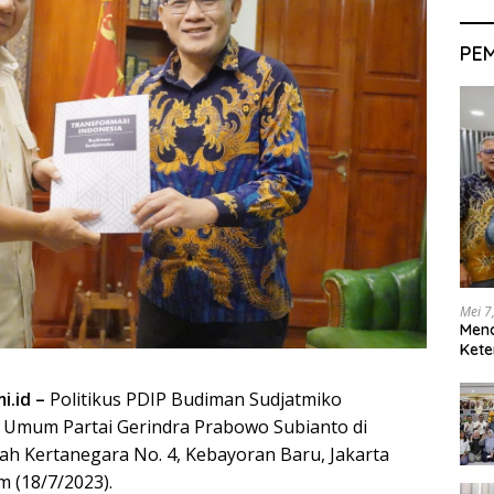
PE
Mei 7
Men
Kete
i.id –
Politikus PDIP Budiman Sudjatmiko
Umum Partai Gerindra Prabowo Subianto di
h Kertanegara No. 4, Kebayoran Baru, Jakarta
m (18/7/2023).