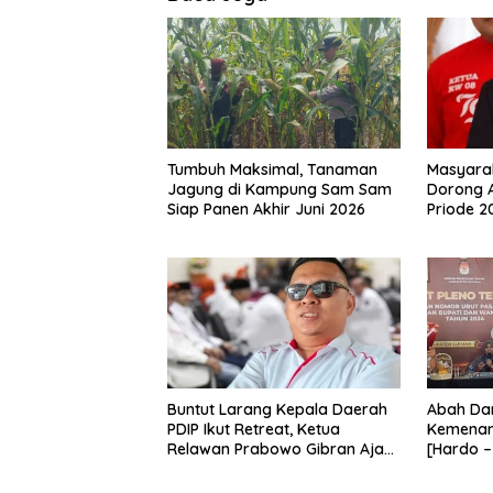
Tumbuh Maksimal, Tanaman
Masyara
Jagung di Kampung Sam Sam
Dorong 
Siap Panen Akhir Juni 2026
Priode 2
Buntut Larang Kepala Daerah
Abah Dan
PDIP Ikut Retreat, Ketua
Kemenan
Relawan Prabowo Gibran Ajak
[Hardo –
Megawati Tabbayun
Pilkada 
2024”