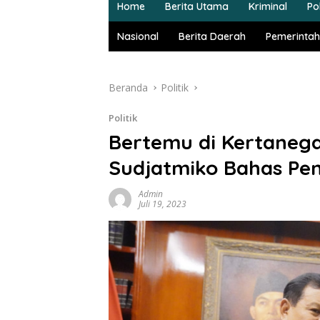
Home
Berita Utama
Kriminal
Pol
Nasional
Berita Daerah
Pemerintah
Beranda
Politik
Politik
Bertemu di Kertaneg
Sudjatmiko Bahas Pe
Admin
Juli 19, 2023