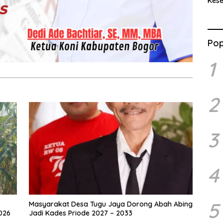
Kes
Benc
Ran
Pop
1
2
3
4
5
Masyarakat Desa Tugu Jaya Dorong Abah Abing
026
Jadi Kades Priode 2027 – 2033