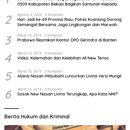
0509 Kabupaten Bekasi Bagikan Santunan Kepada
Ratusan Anak Yatim-Piatu
2
Agustus 9, 2026
0 Komentar
Hari Jadi ke-69 Provinsi Riau, Polres Kuansing Dorong
Semangat Bersama Jaga Lingkungan dan Marwah
Bumi Melayu
3
Maret 16, 2019
0 Komentar
Prabowo Resmikan Kantor DPD Gerindra di Banten
4
Maret 16, 2019
0 Komentar
Video: Kelemahan dan Kelebihan All New Terios
5
Maret 16, 2019
0 Komentar
Aliansi Nissan-Mitsubishi Luncurkan Livina Versi Mungil
6
Maret 16, 2019
0 Komentar
Sosok New Nissan Livina Terungkap, Apa Kata NMI?
Berita Hukum dan Kriminal