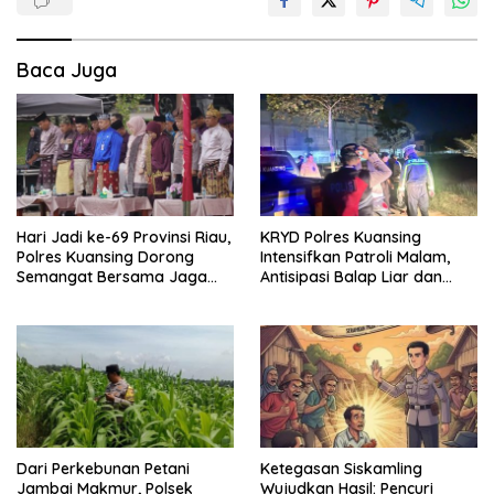
Baca Juga
Hari Jadi ke-69 Provinsi Riau,
KRYD Polres Kuansing
Polres Kuansing Dorong
Intensifkan Patroli Malam,
Semangat Bersama Jaga
Antisipasi Balap Liar dan
Lingkungan dan Marwah
Gangguan Kamtibmas
Bumi Melayu
Dari Perkebunan Petani
Ketegasan Siskamling
Jambai Makmur, Polsek
Wujudkan Hasil: Pencuri