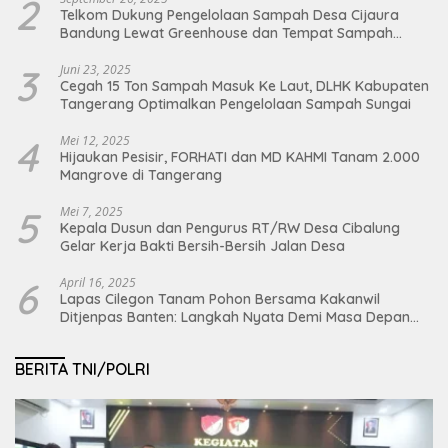
2
Telkom Dukung Pengelolaan Sampah Desa Cijaura
Bandung Lewat Greenhouse dan Tempat Sampah
Organik
3
Juni 23, 2025
Cegah 15 Ton Sampah Masuk Ke Laut, DLHK Kabupaten
Tangerang Optimalkan Pengelolaan Sampah Sungai
4
Mei 12, 2025
Hijaukan Pesisir, FORHATI dan MD KAHMI Tanam 2.000
Mangrove di Tangerang
5
Mei 7, 2025
Kepala Dusun dan Pengurus RT/RW Desa Cibalung
Gelar Kerja Bakti Bersih-Bersih Jalan Desa
6
April 16, 2025
Lapas Cilegon Tanam Pohon Bersama Kakanwil
Ditjenpas Banten: Langkah Nyata Demi Masa Depan
Bumi dan Ketahanan Pangan Nasional
BERITA TNI/POLRI