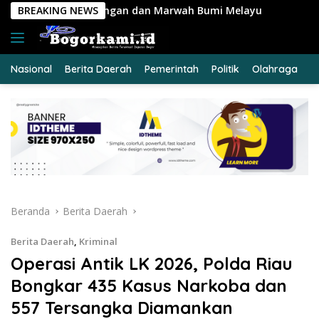
Langsung
an Marwah Bumi Melayu
BREAKING NEWS
KRYD Polres Kuansing Intensifka
ke
konten
Nasional
Berita Daerah
Pemerintah
Politik
Olahraga
E
Beranda
Berita Daerah
Berita Daerah
,
Kriminal
Operasi Antik LK 2026, Polda Riau
Bongkar 435 Kasus Narkoba dan
557 Tersangka Diamankan