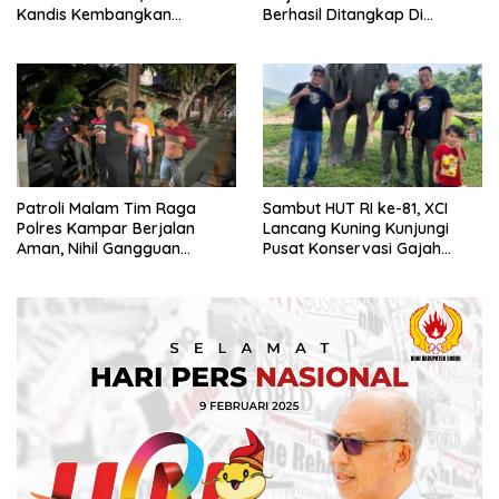
Kandis Kembangkan
Berhasil Ditangkap Di
Swasembada Pangan
Kampung Pangrasan, Desa
Nasional
Cibalung
Patroli Malam Tim Raga
Sambut HUT RI ke-81, XCI
Polres Kampar Berjalan
Lancang Kuning Kunjungi
Aman, Nihil Gangguan
Pusat Konservasi Gajah
Kamtibmas
Minas