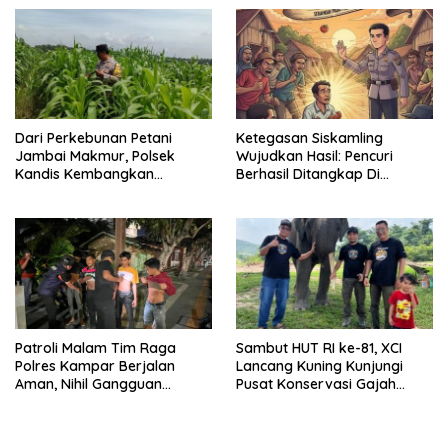
Bumi Melayu
Dari Perkebunan Petani
Ketegasan Siskamling
Jambai Makmur, Polsek
Wujudkan Hasil: Pencuri
Kandis Kembangkan
Berhasil Ditangkap Di
Swasembada Pangan
Kampung Pangrasan, Desa
Nasional
Cibalung
Patroli Malam Tim Raga
Sambut HUT RI ke-81, XCI
Polres Kampar Berjalan
Lancang Kuning Kunjungi
Aman, Nihil Gangguan
Pusat Konservasi Gajah
Kamtibmas
Minas