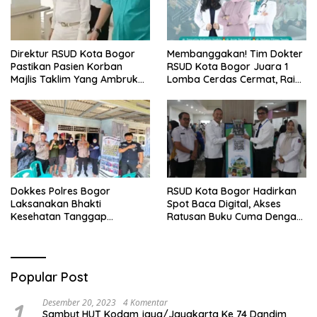
Direktur RSUD Kota Bogor
Membanggakan! Tim Dokter
Pastikan Pasien Korban
RSUD Kota Bogor Juara 1
Majlis Taklim Yang Ambruk
Lomba Cerdas Cermat, Raih
Akan Mendapatkan
Pengakuan di Pentas Medis
Perawatan Maksimal
Se-Bogor
Dokkes Polres Bogor
RSUD Kota Bogor Hadirkan
Laksanakan Bhakti
Spot Baca Digital, Akses
Kesehatan Tanggap
Ratusan Buku Cuma Dengan
Bencana di Rancabungur
Scan QR!
Popular Post
1
Desember 20, 2023
4 Komentar
Sambut HUT Kodam jaya/Jayakarta Ke 74 Dandim