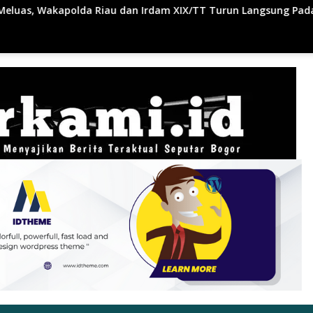
rdam XIX/TT Turun Langsung Padamkan Api di Pasir Limau Kap