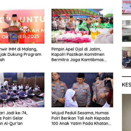
nwir IMM di Malang,
Pimpin Apel Ojol di Jatim,
Ajak Dukung Program
Kapolri Pastikan Komitmen
tah
Bermitra Jaga Kamtibmas
Kondusif
KE
ri Jadi ke-74,
Wujud Peduli Sesama, Humas
 Polri Gelar
Polri Berikan Tali Asih Kepada
n Al-Qur’an
100 Anak Yatim Pada Khatanan
HUT Ke-74