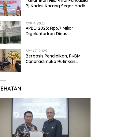
Tanamkan Nilai-nilai Pancasila
Pj Kades Karang Segar Hadiri
Kegiatan Gelar Karya P5 dan
Perpisahan Siswa Kelas 6 SDN
01 Karang Segar
Juni 4, 2025
APBD 2025: Rp6,7 Miliar
Digelontorkan Dinas
Pendidikan Bogor untuk
Internet Sekolah
Mei 17, 2025
Berbasis Pendidikan, PKBM
Candradimuka Rutinkan
Program Belajar untuk Warga
Binaan Rutan Bangil
SEHATAN