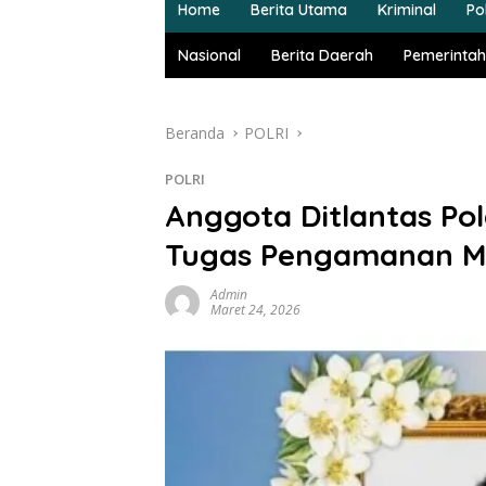
Home
Berita Utama
Kriminal
Pol
Nasional
Berita Daerah
Pemerintah
Beranda
POLRI
POLRI
Anggota Ditlantas Po
Tugas Pengamanan M
Admin
Maret 24, 2026