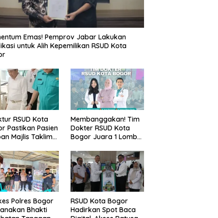
entum Emas! Pemprov Jabar Lakukan
fikasi untuk Alih Kepemilikan RSUD Kota
or
ktur RSUD Kota
Membanggakan! Tim
r Pastikan Pasien
Dokter RSUD Kota
an Majlis Taklim
Bogor Juara 1 Lomba
g Ambruk Akan
Cerdas Cermat, Raih
dapatkan
Pengakuan di Pentas
awatan Maksimal
Medis Se-Bogor
es Polres Bogor
RSUD Kota Bogor
anakan Bhakti
Hadirkan Spot Baca