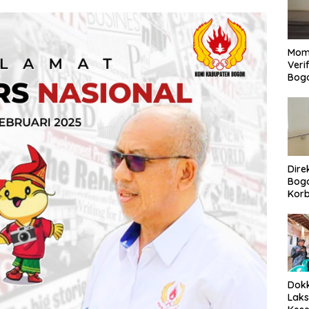
Mom
Veri
Bog
Dire
Bogo
Korb
Yan
Men
Per
Dokk
Laks