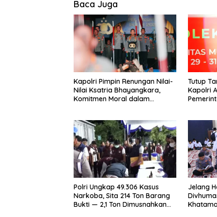
Baca Juga
Kapolri Pimpin Renungan Nilai-
Tutup Ta
Nilai Ksatria Bhayangkara,
Kapolri 
Komitmen Moral dalam
Pemerin
Transformasi Polri
Polri Ungkap 49.306 Kasus
Jelang Ha
Narkoba, Sita 214 Ton Barang
Divhumas
Bukti — 2,1 Ton Dimusnahkan
Khatama
Bersama Presiden