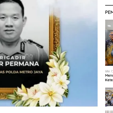
PE
Mei 7
Men
Kete