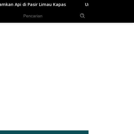
as
Ungkap Peredaran Sabu 39,84 Gram, Satresnarkoba 
tutup