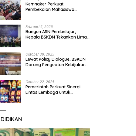
Kemnaker Perkuat
Pembekalan Mahasiswa
Hadapi Green Jobs dan Dunia
Kerja Digital
Februari 6, 2026
Bangun ASN Pembelajar,
Kepala BSKDN Tekankan Lima
Disiplin Learning Organization
Oktober 30, 2025
Lewat Policy Dialogue, BSKDN
Dorong Penguatan Kebijakan
Publik yang Inklusif
Oktober 22, 2025
Pemerintah Perkuat Sinergi
Lintas Lembaga untuk
Berantas Judi Daring Demi
Lindungi Generasi Muda
NDIDIKAN