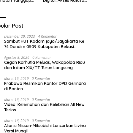
ehatan Tanggap
Digital, Akses Ratusan
ana di
Buku Cuma Dengan
cabungur
Scan QR!
ular Post
Desember 20, 2023
4 Komentar
Sambut HUT Kodam jaya/Jayakarta Ke
74 Dandim 0509 Kabupaten Bekasi
Bagikan Santunan Kepada Ratusan Anak
Yatim-Piatu
Agustus 8, 2026
0 Komentar
Cegah Karhutla Meluas, Wakapolda Riau
dan Irdam XIX/TT Turun Langsung
Padamkan Api di Pasir Limau Kapas
Maret 16, 2019
0 Komentar
Prabowo Resmikan Kantor DPD Gerindra
di Banten
Maret 16, 2019
0 Komentar
Video: Kelemahan dan Kelebihan All New
Terios
Maret 16, 2019
0 Komentar
Aliansi Nissan-Mitsubishi Luncurkan Livina
Versi Mungil