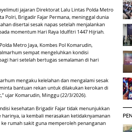
elimuti jajaran Direktorat Lalu Lintas Polda Metro
a Polri, Brigadir Fajar Permana, meninggal dunia
lahan disertai sesak napas setelah menjalankan
da momentum Hari Raya Idulfitri 1447 Hijriah.
s Polda Metro Jaya, Kombes Pol Komarudin,
almarhum sempat mengeluhkan kondisi
agi hari setelah bertugas semalaman di hari
lmarhum mengaku kelelahan dan mengalami sesak
minta bantuan rekan untuk dilakukan kerokan di
t,” ujar Komarudin, Minggu (22/3/2026).
disi kesehatan Brigadir Fajar tidak menunjukkan
PE
e harinya, ia kembali merasakan ketidaknyamanan
r ke rumah sakit guna memperoleh penanganan