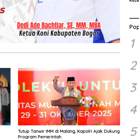
Kes
Benc
Ran
Pop
1
2
3
4
5
Tutup Tanwir IMM di Malang, Kapolri Ajak Dukung
Program Pemerintah