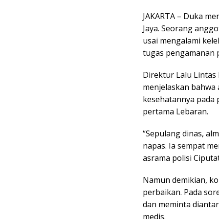
JAKARTA – Duka meny
Jaya. Seorang anggot
usai mengalami kele
tugas pengamanan pa
Direktur Lalu Linta
menjelaskan bahwa 
kesehatannya pada p
pertama Lebaran.
“Sepulang dinas, a
napas. Ia sempat me
asrama polisi Ciputa
Namun demikian, kon
perbaikan. Pada sor
dan meminta dianta
medis.