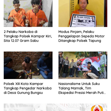
2 Pelaku Narkoba di
Modus Pinjam, Pelaku
Tangkap Polsek Kampar Kiri,
Penggelapan Sepeda Motor
Sita 12.07 Gram Sabu
Ditangkap Polsek Tapung
Polsek XIII Koto Kampar
Nasionalisme Untuk Suku
Tangkap Pengedar Narkoba
Talang Mamak, Tim
di Desa Gunung Bungsu
Ekspedisi Presisi Merah Putih
Polda Riau Bersama Polres
Inhu Hantarkan Bendera,
Bansos Hingga Tanam Pohon
Bersama