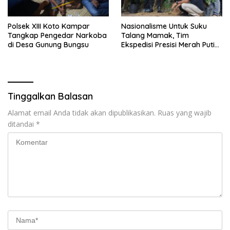
Polsek XIII Koto Kampar
Nasionalisme Untuk Suku
Tangkap Pengedar Narkoba
Talang Mamak, Tim
di Desa Gunung Bungsu
Ekspedisi Presisi Merah Putih
Polda Riau Bersama Polres
Inhu Hantarkan Bendera,
Bansos Hingga Tanam Pohon
Bersama
Tinggalkan Balasan
Alamat email Anda tidak akan dipublikasikan.
Ruas yang wajib
ditandai
*