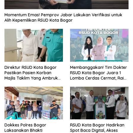
Momentum Emas! Pemprov Jabar Lakukan Verifikasi untuk
Alih Kepemilikan RSUD Kota Bogor
Direktur RSUD Kota Bogor
Membanggakan! Tim Dokter
Pastikan Pasien Korban
RSUD Kota Bogor Juara 1
Majlis Taklim Yang Ambruk
Lomba Cerdas Cermat, Raih
Akan Mendapatkan
Pengakuan di Pentas Medis
Perawatan Maksimal
Se-Bogor
Dokkes Polres Bogor
RSUD Kota Bogor Hadirkan
Laksanakan Bhakti
Spot Baca Digital, Akses