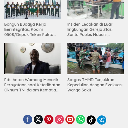
Bangun Budaya Kerja
Insiden Ledakan di Luar
Berintegritas, Kodim
lingkungan Gereja Stasi
0508/Depok Teken Pakta
Santo Paulus Nabuni,
Integritas TA 2026
Mbamogo, Intan Jaya
Pdt. Anton Wamang Menarik
Satgas TMMD Tunjukkan
Pernyataan soal Keterlibatan
Kepedulian dengan Evakuasi
Oknum TNI dalam Kematian
Warga Sakit
Putrinya di Camp Wini Mp.69
Tembagapura