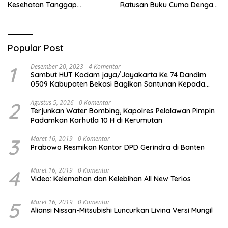
Kesehatan Tanggap
Ratusan Buku Cuma Dengan
Bencana di Rancabungur
Scan QR!
Popular Post
1
Desember 20, 2023
4 Komentar
Sambut HUT Kodam jaya/Jayakarta Ke 74 Dandim
0509 Kabupaten Bekasi Bagikan Santunan Kepada
Ratusan Anak Yatim-Piatu
2
Agustus 5, 2026
0 Komentar
Terjunkan Water Bombing, Kapolres Pelalawan Pimpin
Padamkan Karhutla 10 H di Kerumutan
3
Maret 16, 2019
0 Komentar
Prabowo Resmikan Kantor DPD Gerindra di Banten
4
Maret 16, 2019
0 Komentar
Video: Kelemahan dan Kelebihan All New Terios
5
Maret 16, 2019
0 Komentar
Aliansi Nissan-Mitsubishi Luncurkan Livina Versi Mungil