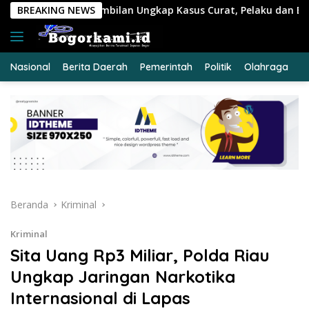
Langsung
Ungkap Kasus Curat, Pelaku dan Barang Bukti Berhasil Diamank
BREAKING NEWS
ke
konten
Nasional
Berita Daerah
Pemerintah
Politik
Olahraga
E
Beranda
Kriminal
Kriminal
Sita Uang Rp3 Miliar, Polda Riau
Ungkap Jaringan Narkotika
Internasional di Lapas